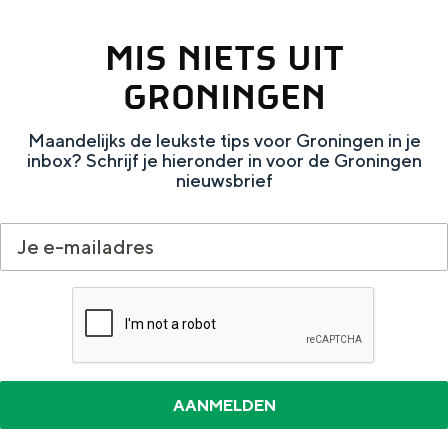
e
h
S
MIS NIETS UIT
r
e
i
t
E
e
GRONINGEN
a
n
z
Maandelijks de leukste tips voor Groningen in je
a
g
u
inbox? Schrijf je hieronder in voor de Groningen
l
l
r
nieuwsbrief
H
i
d
u
s
e
i
h
u
d
p
t
i
a
s
g
g
c
e
e
h
t
e