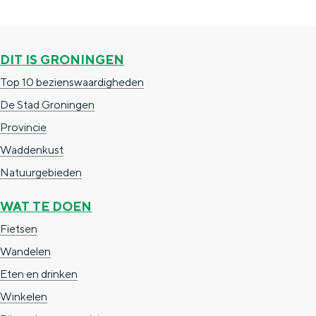
a
n
a
S
l
e
DIT IS GRONINGEN
:
i
Top 10 bezienswaardigheden
N
t
De Stad Groningen
e
e
Provincie
d
Waddenkust
e
Natuurgebieden
r
WAT TE DOEN
l
Fietsen
a
Wandelen
n
Eten en drinken
d
Winkelen
s