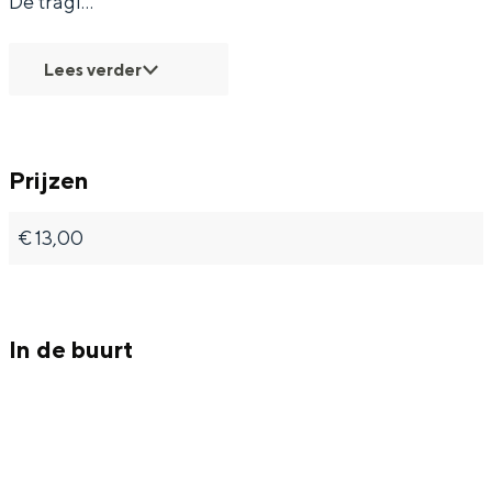
De tragi…
Met kinderen
Theater, muziek en musea
Lees verder
REISIDEEËN
Een week in Stad en Ommeland
Prijzen
Een dag op pad in Groningen stad
€ 13,00
In de buurt
Dagtripjes zonder auto