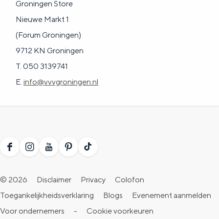
Groningen Store
Nieuwe Markt 1
(Forum Groningen)
9712 KN Groningen
T. 050 3139741
E.
info@vvvgroningen.nl
F
I
Y
P
T
a
n
o
i
i
© 2026
Disclaimer
Privacy
Colofon
c
s
u
n
k
Toegankelijkheidsverklaring
Blogs
Evenement aanmelden
e
t
T
t
T
Voor ondernemers
-
Cookie voorkeuren
b
a
u
e
o