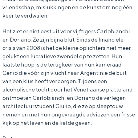
r
b
a
o
r
vriendschap, mislukkingen en de kunst om nog één
e
e
b
a
e
keer te verdwalen.
l
r
e
b
l
Het ziet er niet best uit voor vijftigers Carlobianchi
'
e
r
e
'
Bijzonder overnachten
en Doriano. Ze zijn bijna blut. Sinds de financiële
u
l
e
r
u
Overnachten was nog nooit zo leuk. Van
crisis van 2008 is het de kleine oplichters niet meer
l
'
l
e
l
slapen in een voormalige graanzolder
gelukt een lucratieve zwendel op te zetten. Hun
van een molen tot overnachten in een
t
u
'
l
t
laatste hoop is de terugkeer van hun kameraad
iglo van stro: Groningen biedt voor ieder
i
l
u
'
i
Genio die vóór zijn vlucht naar Argentinië de buit
wat wils.
van een klus heeft verborgen. Tijdens een
m
t
l
u
m
Fietsen
alcoholische tocht door het Venetiaanse platteland
a
i
t
l
a
ontmoeten Carlobianchi en Doriano de verlegen
Wandelen
m
i
t
architectuurstudent Giulio, die ze op sleeptouw
Eten & drinken
a
m
i
nemen en met hun ongevraagde adviezen een frisse
Winkelen
a
m
kijk op het leven en de liefde geven.
Overnachten
a