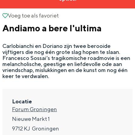
g
Wat ga jij doen?
e
Voeg toe als favoriet
Voeg toe als favoriet
Zomerwandelingen in Groningen
Andiamo a bere l'ultima
Zwemplekken
Carlobianchi en Doriano zijn twee berooide
DIT IS GRONINGEN
vijftigers die nog één grote slag hopen te slaan.
Francesco Sossai’s tragikomische roadmovie is een
melancholische, geestige en liefdevolle ode aan
vriendschap, mislukkingen en de kunst om nog één
keer te verdwalen.
Locatie
Forum Groningen
Nieuwe Markt 1
Top 10
bezienswaardigheden
9712 KJ
Groningen