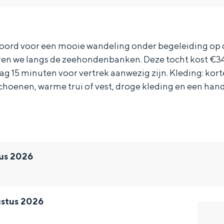
oord voor een mooie wandeling onder begeleiding op
en we langs de zeehondenbanken. Deze tocht kost €3
ag 15 minuten voor vertrek aanwezig zijn. Kleding: kor
choenen, warme trui of vest, droge kleding en een han
us 2026
Bijzonder overnachten
ustus 2026
. Van slapen in een voormalige graanzolder van een molen tot overnach