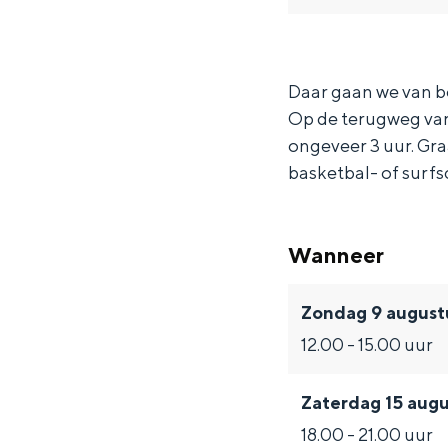
g
n
n
l
Waddenkust
e
g
g
s
Natuurgebieden
l
e
e
m
Daar gaan we van b
Op de terugweg var
s
l
l
a
WAT TE DOEN
ongeveer 3 uur. Gra
m
s
s
n
basketbal- of surfs
a
m
m
p
n
a
a
l
p
n
n
a
Wanneer
l
p
p
a
Zondag 9 august
a
l
l
t
12.00 - 15.00 uur
a
a
a
t
t
a
a
o
Zaterdag 15 aug
t
t
t
c
Overnachten was nog nooit zo leuk
18.00 - 21.00 uur
o
t
t
h