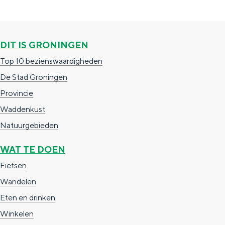
g
g
c
e
e
h
DIT IS GRONINGEN
t
e
a
Top 10 bezienswaardigheden
n
a
De Stad Groningen
S
l
Provincie
e
:
Waddenkust
i
N
Natuurgebieden
t
e
e
WAT TE DOEN
d
Fietsen
e
Wandelen
r
Eten en drinken
l
Winkelen
a