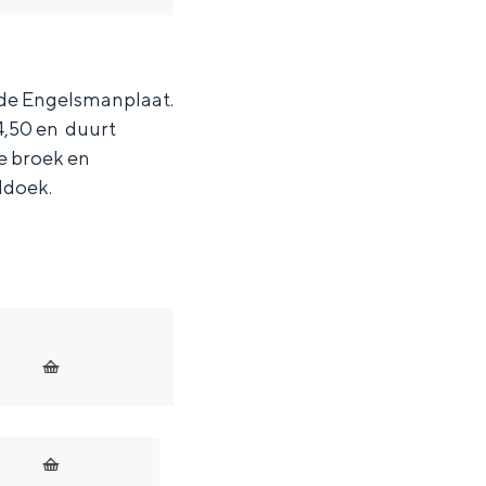
 de Engelsmanplaat.
4,50 en duurt
te broek en
ddoek.
ten in een iglo van stro: Groningen biedt voor ieder wat wils.