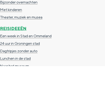
Bijzonder overnachten
n
Met kinderen
d
Theater, muziek en musea
s
REISIDEEËN
Een week in Stad en Ommeland
24 uur in Groningen stad
Dagtripjes zonder auto
Lunchen in de stad
Naar het museum
TOERISTISCHE INFORMATIE