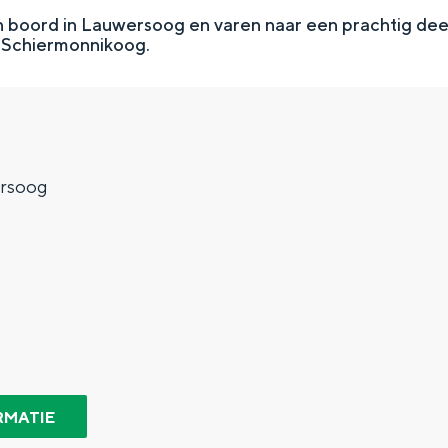
boord in Lauwersoog en varen naar een prachtig dee
 Schiermonnikoog.
rsoog
Top 10 bezienswaardighed
allend dicht bij elkaar. De levendigheid van de stad, de stilte van ee
RMATIE