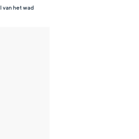
l van het wad
en
n hofje, de weidsheid van het ommeland en de sporen van een