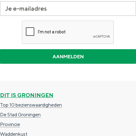
a
n
a
S
l
e
:
i
N
t
e
e
d
e
r
l
DIT IS GRONINGEN
a
Top 10 bezienswaardigheden
n
De Stad Groningen
d
Provincie
s
Waddenkust