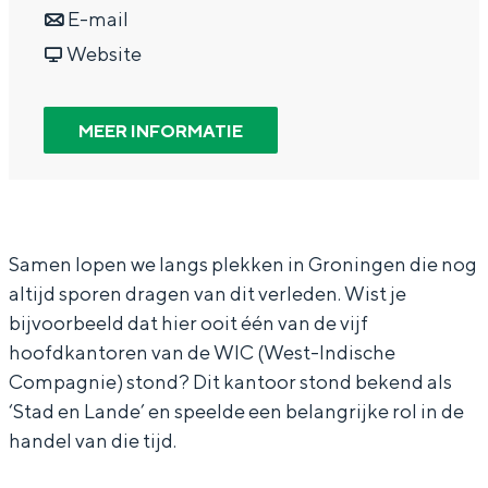
a
n
r
E-mail
In Groningen ligt het allemaal opvallend
dicht bij elkaar. De levendigheid van de
a
a
v
S
Website
stad, de stilte van een hofje, de
r
a
a
t
weidsheid van het ommeland en de
sporen van een eeuwenoud verleden.
S
r
n
a
MEER INFORMATIE
t
S
S
d
Stad
a
t
t
s
Provincie
d
a
a
w
Waddenkust
s
d
d
a
Samen lopen we langs plekken in Groningen die nog
Natuurgebieden
altijd sporen dragen van dit verleden. Wist je
w
s
s
n
bijvoorbeeld dat hier ooit één van de vijf
a
w
w
d
WAT TE DOEN
hoofdkantoren van de WIC (West-Indische
n
a
a
e
Compagnie) stond? Dit kantoor stond bekend als
d
n
n
l
‘Stad en Lande’ en speelde een belangrijke rol in de
e
d
d
i
handel van die tijd.
l
e
e
n