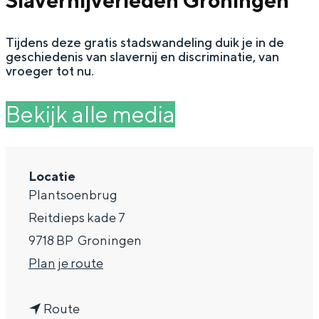
Slavernijverleden Groningen
g
Wat ga jij doen?
e
Tijdens deze gratis stadswandeling duik je in de
Zomerwandelingen in Groningen
geschiedenis van slavernij en discriminatie, van
Zwemplekken
vroeger tot nu.
Bekijk alle media
DIT IS GRONINGEN
Locatie
Plantsoenbrug
Reitdieps kade 7
9718 BP
Groningen
n
Plan je route
Top 10
a
bezienswaardigheden
n
a
Route