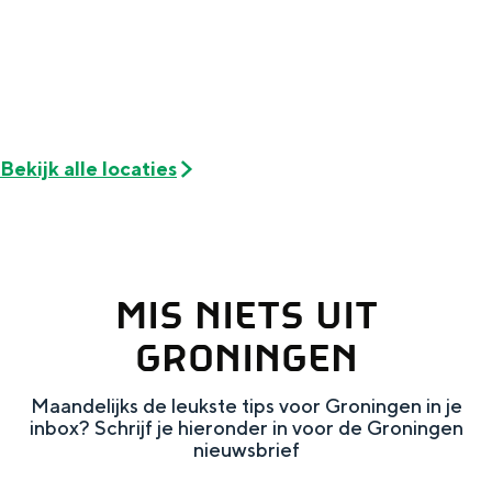
e
h
S
r
e
i
t
E
e
a
n
z
a
g
u
Bekijk alle locaties
l
l
r
H
i
d
u
s
e
i
h
u
MIS NIETS UIT
d
p
t
GRONINGEN
i
a
s
g
g
c
Maandelijks de leukste tips voor Groningen in je
inbox? Schrijf je hieronder in voor de Groningen
e
e
h
nieuwsbrief
t
e