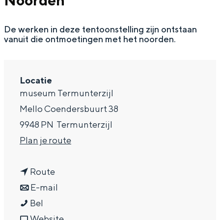
Noorden
g
Wat ga jij doen?
e
De werken in deze tentoonstelling zijn ontstaan
Zomerwandelingen in Groningen
vanuit die ontmoetingen met het noorden.
Zwemplekken
DIT IS GRONINGEN
Locatie
museum Termunterzijl
Mello Coendersbuurt 38
9948 PN
Termunterzijl
n
Plan je route
a
n
a
Route
a
n
r
E-mail
Top 10
E
a
a
E
Bel
bezienswaardigheden
x
r
a
v
x
Website