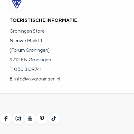
TOERISTISCHE INFORMATIE
Groningen Store
Nieuwe Markt 1
(Forum Groningen)
9712 KN Groningen
T. 050 3139741
E.
info@vvvgroningen.nl
F
I
Y
P
T
a
n
o
i
i