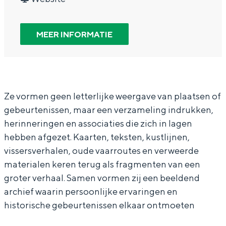
In Groningen ligt het allemaal opvallend
p
E
r
a
p
dicht bij elkaar. De levendigheid van de
o
x
E
n
o
stad, de stilte van een hofje, de
MEER INFORMATIE
weidsheid van het ommeland en de
s
p
x
E
s
sporen van een eeuwenoud verleden.
i
o
p
x
i
Stad
t
s
o
p
t
Provincie
i
i
s
o
i
Ze vormen geen letterlijke weergave van plaatsen of
gebeurtenissen, maar een verzameling indrukken,
Waddenkust
e
t
i
s
e
herinneringen en associaties die zich in lagen
Natuurgebieden
A
i
t
i
A
hebben afgezet. Kaarten, teksten, kustlijnen,
d
e
i
t
d
vissersverhalen, oude vaarroutes en verweerde
e
A
e
i
e
WAT TE DOEN
materialen keren terug als fragmenten van een
m
d
A
e
m
groter verhaal. Samen vormen zij een beeldend
archief waarin persoonlijke ervaringen en
v
e
d
A
v
historische gebeurtenissen elkaar ontmoeten
a
m
e
d
a
n
v
m
e
n