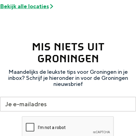
De rijkdom van Groningen is haar
Bekijk alle locaties
veranderlijke landschap. Binen een mum
van tijd sta je vanuit de stad aan de
Waddenzee, midden in het groen of bij
een schattig wierdedorp.
Lunchen in de stad
MIS NIETS UIT
Naar het museum
GRONINGEN
Maandelijks de leukste tips voor Groningen in je
S
n
nl
inbox? Schrijf je hieronder in voor de Groningen
e
l
Nederlands
nieuwsbrief
l
G
G
English
en
Deutsch
de
e
o
e
c
t
h
t
o
e
e
t
n