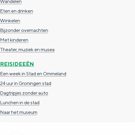
Wandelen
a
n
Eten en drinken
a
S
Winkelen
l
e
Bijzonder overnachten
:
i
Met kinderen
N
t
Theater, muziek en musea
e
e
d
REISIDEEËN
e
Een week in Stad en Ommeland
r
24 uur in Groningen stad
l
Dagtripjes zonder auto
a
Lunchen in de stad
n
Naar het museum
d
s