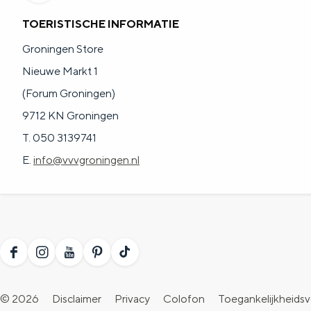
n
TOERISTISCHE INFORMATIE
d
Groningen Store
s
Nieuwe Markt 1
(Forum Groningen)
9712 KN Groningen
T. 050 3139741
E.
info@vvvgroningen.nl
F
I
Y
P
T
a
n
o
i
i
© 2026
Disclaimer
Privacy
Colofon
Toegankelijkheidsv
c
s
u
n
k