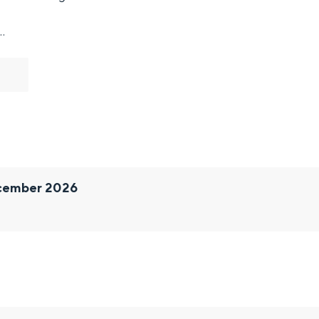
…
cember 2026
and
n stad