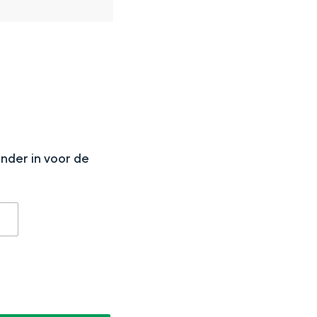
N
aan de Waddenzee, midden in het groen of bij een schattig
onder in voor de