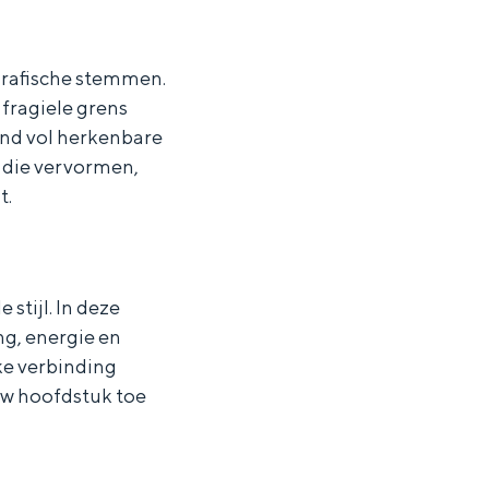
grafische stemmen.
fragiele grens
vond vol herkenbare
s die vervormen,
t.
stijl. In deze
g, energie en
rke verbinding
uw hoofdstuk toe
ten in een iglo van stro: Groningen biedt voor ieder wat wils.