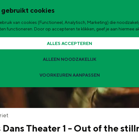
 gebruikt cookies
bruik van cookies (Functioneel, Analytisch, Marketing) die noodzakelij
de stad
aten functioneren. Door op accepteren te klikken, geef je aan hiermee 
ALLES ACCEPTEREN
ALLEEN NOODZAKELIJK
VOORKEUREN AANPASSEN
Zomervakantie tips
 zijn de leukste uitjes voor kinderen in Stad en Ommeland voor deze 
t
riet
Dans Theater 1 - Out of the still
ingen