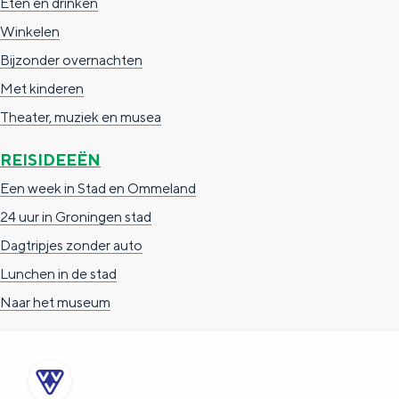
Eten en drinken
g
g
c
Winkelen
e
e
h
Bijzonder overnachten
t
e
Met kinderen
a
n
Theater, muziek en musea
a
S
REISIDEEËN
l
e
Een week in Stad en Ommeland
:
i
24 uur in Groningen stad
N
t
Dagtripjes zonder auto
e
e
Lunchen in de stad
d
Naar het museum
e
r
l
a