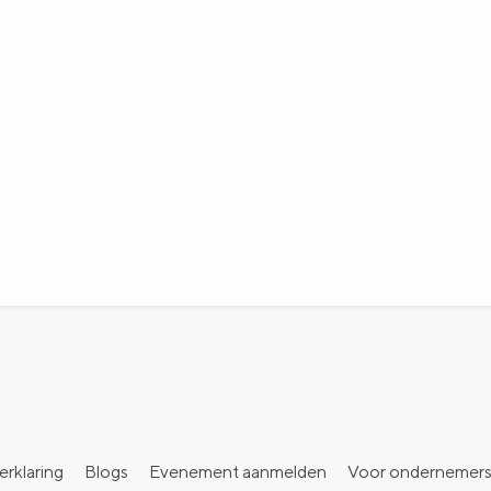
erklaring
Blogs
Evenement aanmelden
Voor ondernemer