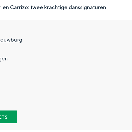
en Carrizo: twee krachtige danssignaturen
houwburg
gen
Top 10 bezienswaardighed
allend dicht bij elkaar. De levendigheid van de stad, de stilte van ee
ETS