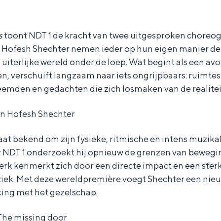
s
toont NDT 1 de kracht van twee uitgesproken choreo
n Hofesh Shechter nemen ieder op hun eigen manier de 
n uiterlijke wereld onder de loep. Wat begint als een a
n, verschuift langzaam naar iets ongrijpbaars: ruimte
eemden en gedachten die zich losmaken van de realitei
n Hofesh Shechter
at bekend om zijn fysieke, ritmische en intens muzikale 
r NDT 1 onderzoekt hij opnieuw de grenzen van bewegin
n werk kenmerkt zich door een directe impact en een ste
iek. Met deze wereldpremière voegt Shechter een nie
Bijzonder overnachten
ing met het gezelschap.
. Van slapen in een voormalige graanzolder van een molen tot overnach
 The missing door