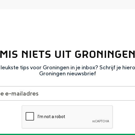
Dagtripjes zonder auto
MIS NIETS UIT GRONINGE
veranderlijke landschap. Binen een mum van tijd sta je vanuit de stad 
leukste tips voor Groningen in je inbox? Schrijf je hier
Groningen nieuwsbrief