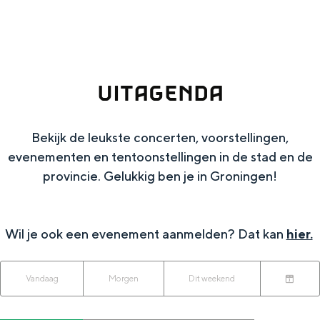
g
Wat ga jij doen?
e
Zomerwandelingen in Groningen
Zwemplekken
UITAGENDA
DIT IS GRONINGEN
Bekijk de leukste concerten, voorstellingen,
evenementen en tentoonstellingen in de stad en de
provincie. Gelukkig ben je in Groningen!
Wil je ook een evenement aanmelden? Dat kan
hier.
W
W
S
Vandaag
Morgen
Dit weekend
Top 10
K
a
o
a
bezienswaardigheden
i
n
r