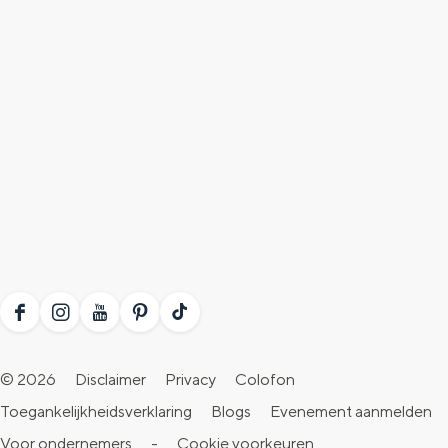
F
I
Y
P
T
a
n
o
i
i
© 2026
Disclaimer
Privacy
Colofon
c
s
u
n
k
Toegankelijkheidsverklaring
Blogs
Evenement aanmelden
e
t
T
t
T
Voor ondernemers
-
Cookie voorkeuren