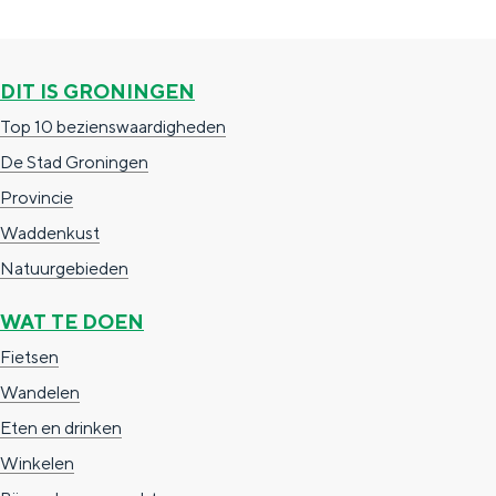
a
e
e
m
g
p
t
o
i
a
e
DIT IS GRONINGEN
l
n
g
r
Top 10 bezienswaardigheden
d
a
i
J
De Stad Groningen
i
n
o
Provincie
e
a
u
Waddenkust
..
k
Natuurgebieden
.
e
(
WAT TE DOEN
-
2
Fietsen
S
+
Wandelen
t
)
Eten en drinken
a
Winkelen
a