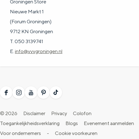
Groningen Store
Nieuwe Markt 1
(Forum Groningen)
9712 KN Groningen
T. 050 3139741
E.
info@vvvgroningen.nl
F
I
Y
P
T
a
n
o
i
i
© 2026
Disclaimer
Privacy
Colofon
c
s
u
n
k
Toegankelijkheidsverklaring
Blogs
Evenement aanmelden
e
t
T
t
T
Voor ondernemers
-
Cookie voorkeuren
b
a
u
e
o