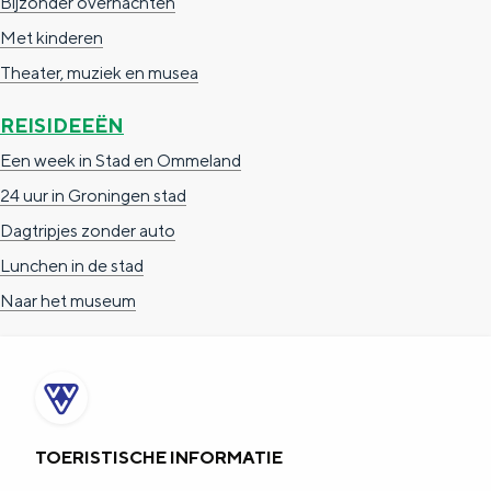
Bijzonder overnachten
t
Met kinderen
v
Theater, muziek en musea
a
n
REISIDEEËN
V
Een week in Stad en Ommeland
e
24 uur in Groningen stad
r
Dagtripjes zonder auto
w
Lunchen in de stad
a
Naar het museum
r
r
i
n
TOERISTISCHE INFORMATIE
g