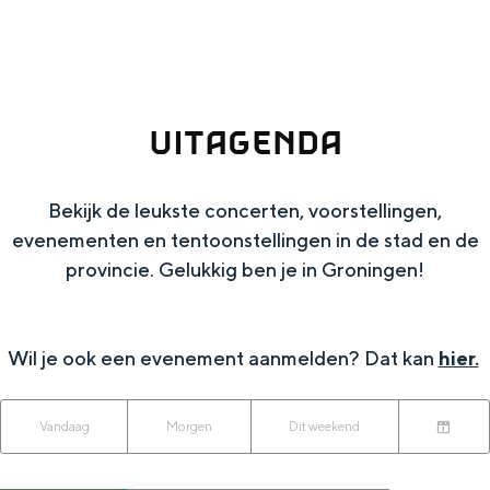
g
Wat ga jij doen?
e
Zomerwandelingen in Groningen
Zwemplekken
UITAGENDA
DIT IS GRONINGEN
Bekijk de leukste concerten, voorstellingen,
evenementen en tentoonstellingen in de stad en de
provincie. Gelukkig ben je in Groningen!
Wil je ook een evenement aanmelden? Dat kan
hier.
W
W
S
Vandaag
Morgen
Dit weekend
Top 10
K
a
o
a
bezienswaardigheden
i
n
r