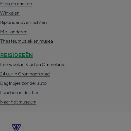
Eten en drinken
o
c
Winkelen
k
e
Bijzonder overnachten
e
d
Met kinderen
d
Theater, muziek en musea
i
t
REISIDEEËN
s
Een week in Stad en Ommeland
e
24 uur in Groningen stad
P
Dagtripjes zonder auto
h
Lunchen in de stad
a
Naar het museum
l
a
-