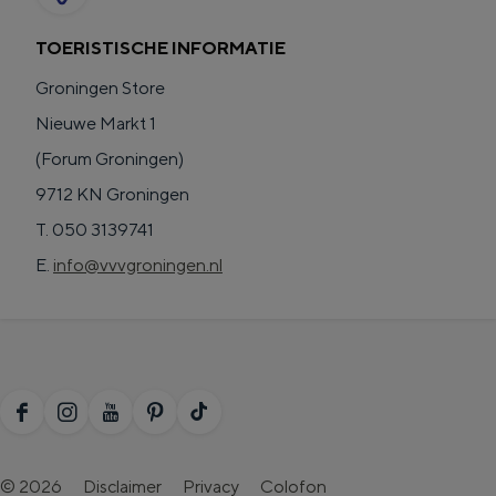
I
TOERISTISCHE INFORMATIE
z
i
Groningen Store
t
Nieuwe Markt 1
h
(Forum Groningen)
u
9712 KN Groningen
k
T. 050 3139741
u
E.
info@vvvgroningen.nl
t
h
u
k
F
I
Y
P
T
u
a
n
o
i
i
:
© 2026
Disclaimer
Privacy
Colofon