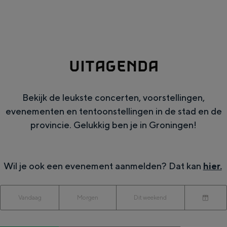
g
Wat ga jij doen?
e
Zomerwandelingen in Groningen
Zwemplekken
UITAGENDA
DIT IS GRONINGEN
Bekijk de leukste concerten, voorstellingen,
evenementen en tentoonstellingen in de stad en de
provincie. Gelukkig ben je in Groningen!
Wil je ook een evenement aanmelden? Dat kan
hier.
W
W
S
Vandaag
Morgen
Dit weekend
Top 10
K
a
o
a
bezienswaardigheden
i
n
r