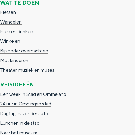
WAT TE DOEN
g
g
c
Fietsen
e
e
h
Wandelen
t
e
Eten en drinken
a
n
Winkelen
a
S
Bijzonder overnachten
l
e
Met kinderen
:
i
Theater, muziek en musea
N
t
REISIDEEËN
e
e
Een week in Stad en Ommeland
d
24 uur in Groningen stad
e
Dagtripjes zonder auto
r
Lunchen in de stad
l
Naar het museum
a