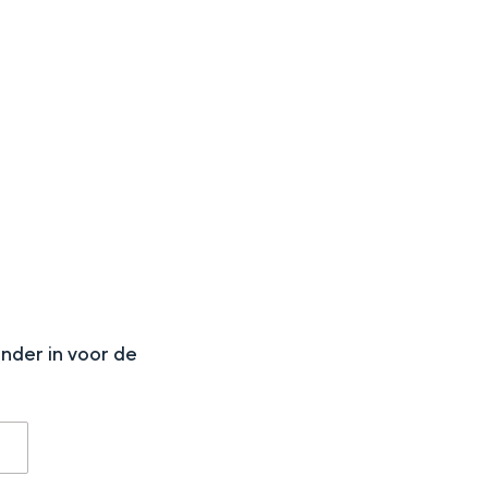
aan de Waddenzee, midden in het groen of bij een schattig
N
onder in voor de