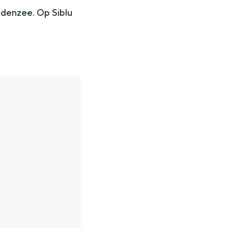
denzee. Op Siblu
en
n hofje, de weidsheid van het ommeland en de sporen van een