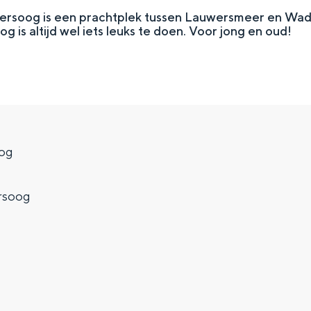
ersoog is een prachtplek tussen Lauwersmeer en Wad
is altijd wel iets leuks te doen. Voor jong en oud!
oog
rsoog
Top 10 bezienswaardighed
allend dicht bij elkaar. De levendigheid van de stad, de stilte van ee