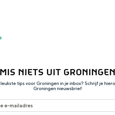
Dagtripjes zonder auto
veranderlijke landschap. Binen een mum van tijd sta je vanuit de stad 
MIS NIETS UIT GRONINGE
leukste tips voor Groningen in je inbox? Schrijf je hier
Groningen nieuwsbrief