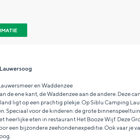
RMATIE
u Lauwersoog
 Lauwersmeer en Waddenzee
n de ene kant, de Waddenzee aan de andere. Deze ca
nd ligt op een prachtig plekje. Op Siblu Camping Lauw
oen. Speciaal voor de kinderen: de grote binnenspeeltui
Bijzonder overnachten
het heerlijke eten in restaurant Het Booze Wijf. Deze G
oor een bijzondere zeehondenexpeditie. Ook vaar je v
. Van slapen in een voormalige graanzolder van een molen tot overnach
oog.