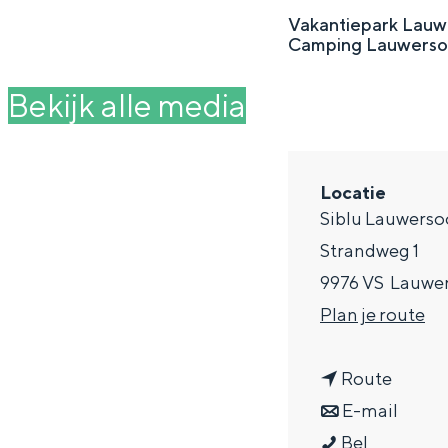
g
Vakantiepark Lauw
Camping Lauwersoog 
e
DIT IS GRONINGEN
Bekijk alle media
Locatie
Siblu Lauwers
Strandweg 1
9976 VS
Lauwe
n
Plan je route
a
In Groningen ligt het allemaal opv
eeuwenoud verleden.
n
a
Route
a
n
r
E-mail
Stad
S
a
a
S
Bel
Provincie