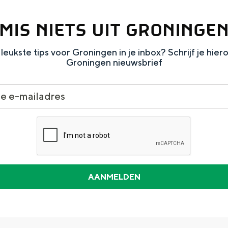
MIS NIETS UIT GRONINGE
leukste tips voor Groningen in je inbox? Schrijf je hier
Groningen nieuwsbrief
Dagtripjes zonder auto
veranderlijke landschap. Binen een mum van tijd sta je vanuit de stad 