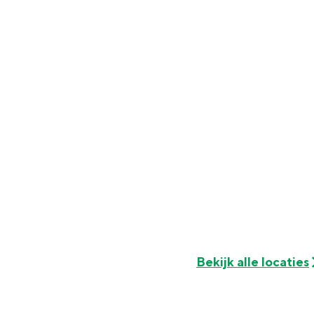
Fietsen
Wandelen
Eten & drinken
Winkelen
Overnachten
Met kinderen
Theater, muziek en musea
REISIDEEËN
Een week in Stad en Ommel
Een dag op pad in Groninge
Bekijk alle locaties