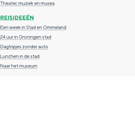
Theater, muziek en musea
g
g
c
e
REISIDEEËN
e
h
t
e
Een week in Stad en Ommeland
a
n
24 uur in Groningen stad
a
S
Dagtripjes zonder auto
l
e
Lunchen in de stad
:
i
Naar het museum
N
t
e
e
d
e
TOERISTISCHE INFORMATIE
r
Groningen Store
l
Nieuwe Markt 1
a