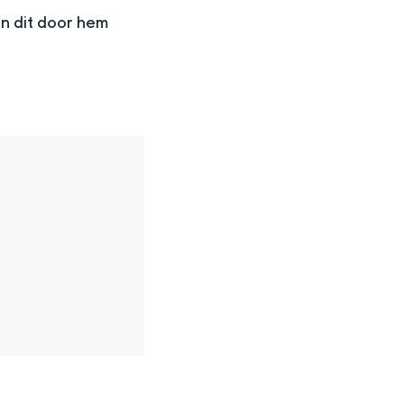
an dit door hem
en
n hofje, de weidsheid van het ommeland en de sporen van een