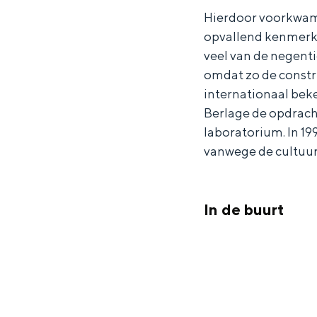
Hierdoor voorkwam 
V
l
Waddenkust
opvallend kenmerk v
i
l
Natuurgebieden
veel van de negent
l
a
omdat zo de constr
l
H
WAT TE DOEN
internationaal beke
a
e
Berlage de opdrach
H
y
laboratorium. In 1
vanwege de cultuur
e
m
y
a
m
n
In de buurt
a
s
n
s
Overnachten was nog nooit zo leuk