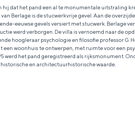
hij dat het pand een al te monumentale uitstraling kr
an Berlage is de stucwerkvrije gevel. Aan de overzijde 
iende-eeuwse gevels versiert met stucwerk. Berlage ve
uctie werd verborgen. De villa is vernoemd naar de opd
nde hoogleraar psychologie en filosofie professor G. H
t een woonhuis te ontwerpen, met ruimte voor een ps
995 werd het pand geregistreerd als rijksmonument. On
historische en architectuurhistorische waarde.
Bijzonder overnachten
. Van slapen in een voormalige graanzolder van een molen tot overnach