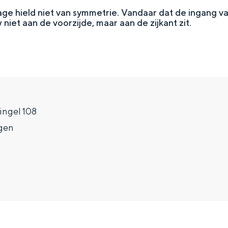
age hield niet van symmetrie. Vandaar dat de ingang v
et aan de voorzijde, maar aan de zijkant zit.
ngel 108
gen
Top 10 bezienswaardighed
allend dicht bij elkaar. De levendigheid van de stad, de stilte van ee