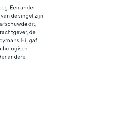
eeg. Een ander
van de singel zijn
rafschuwde dit,
rachtgever, de
eymans. Hij gaf
ychologisch
der andere
ten in een iglo van stro: Groningen biedt voor ieder wat wils.