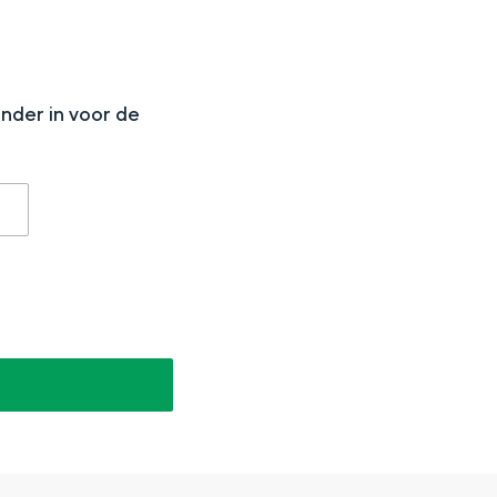
N
onder in voor de
aan de Waddenzee, midden in het groen of bij een schattig