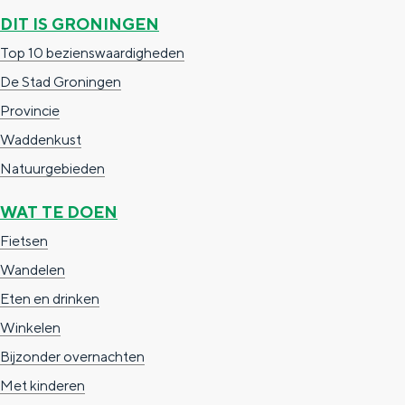
DIT IS GRONINGEN
c
t
h
t
o
e
Top 10 bezienswaardigheden
e
t
n
De Stad Groningen
e
h
S
Provincie
r
e
i
Waddenkust
t
E
e
Natuurgebieden
a
n
z
WAT TE DOEN
a
g
u
Fietsen
l
l
r
Wandelen
H
i
d
Eten en drinken
u
s
e
Winkelen
i
h
u
Bijzonder overnachten
d
p
t
Met kinderen
i
a
s