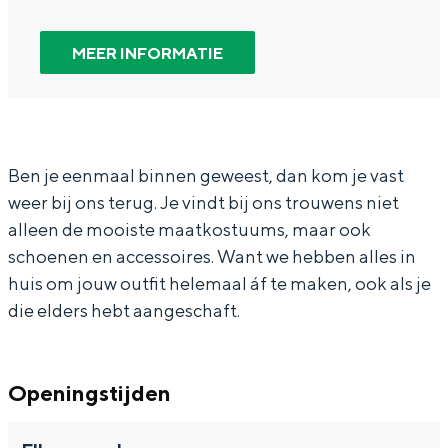
S
D
r
a
S
In Groningen ligt het allemaal opvallend
dicht bij elkaar. De levendigheid van de
t
e
D
n
t
MEER INFORMATIE
stad, de stilte van een hofje, de
i
S
e
D
i
weidsheid van het ommeland en de
sporen van een eeuwenoud verleden.
j
t
S
e
j
l
i
t
S
l
Stad
m
j
i
t
m
Ben je eenmaal binnen geweest, dan kom je vast
Provincie
weer bij ons terug. Je vindt bij ons trouwens niet
e
l
j
i
e
Waddenkust
alleen de mooiste maatkostuums, maar ook
e
m
l
j
e
Natuurgebieden
schoenen en accessoires. Want we hebben alles in
s
e
m
l
s
huis om jouw outfit helemaal áf te maken, ook als je
t
e
e
m
t
die elders hebt aangeschaft.
WAT TE DOEN
e
s
e
e
e
r
t
s
e
r
Openingstijden
e
t
s
r
e
t