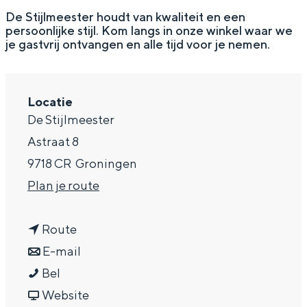
g
Wat ga jij doen?
De Stijlmeester houdt van kwaliteit en een
persoonlijke stijl. Kom langs in onze winkel waar we
e
Zomerwandelingen in Groningen
je gastvrij ontvangen en alle tijd voor je nemen.
Zwemplekken
Locatie
DIT IS GRONINGEN
De Stijlmeester
Astraat 8
9718 CR
Groningen
n
Plan je route
a
n
a
Route
a
n
r
E-mail
D
a
a
D
Bel
Top 10
bezienswaardigheden
e
r
a
v
e
Website