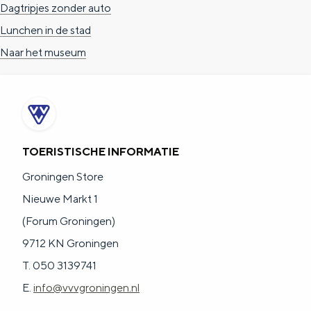
Dagtripjes zonder auto
a
n
Lunchen in de stad
a
S
Naar het museum
l
e
:
i
N
t
e
e
d
TOERISTISCHE INFORMATIE
e
Groningen Store
r
Nieuwe Markt 1
l
(Forum Groningen)
a
9712 KN Groningen
n
T. 050 3139741
d
E.
info@vvvgroningen.nl
s