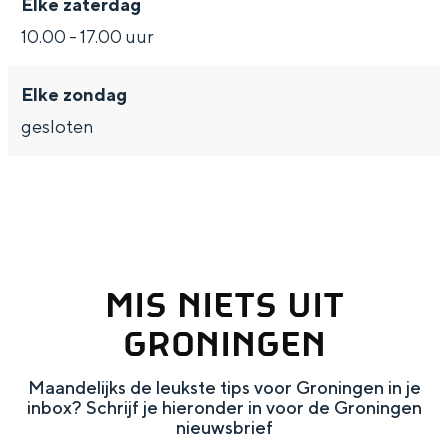
Elke zaterdag
Met kinderen
10.00 - 17.00 uur
Theater, muziek en musea
Elke zondag
REISIDEEËN
gesloten
Een week in Stad en Ommeland
Een dag op pad in Groningen stad
MIS NIETS UIT
GRONINGEN
Maandelijks de leukste tips voor Groningen in je
inbox? Schrijf je hieronder in voor de Groningen
Dagtripjes zonder auto
nieuwsbrief