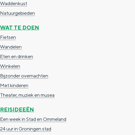
Waddenkust
e
h
S
Natuurgebieden
r
e
i
t
E
e
WAT TE DOEN
a
n
z
Fietsen
a
g
u
Wandelen
l
l
r
Eten en drinken
H
i
d
Winkelen
u
s
e
Bijzonder overnachten
i
h
u
Met kinderen
d
p
t
Theater, muziek en musea
i
a
s
REISIDEEËN
g
g
c
Een week in Stad en Ommeland
e
e
h
24 uur in Groningen stad
t
e