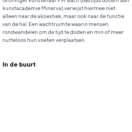
Groninger kunstenaar F.H. Bach (destijds docent aan
o
f
kunstacademie Minerva) verwijst hiermee niet
o
d
alleen naar de akoestiek, maar ook naar de functie
van de hal. Een wachtruimte waarin mensen
f
s
rondwandelen om de tijd te doden en min of meer
Bijzonder overnachten
d
t
nutteloos hun voeten verplaatsen.
s
a
Overnachten was nog nooit zo leuk. Van
slapen in een voormalige graanzolder
t
t
van een molen tot overnachten in een
a
i
In de buurt
iglo van stro: Groningen biedt voor ieder
wat wils.
t
o
i
n
Fietsen
o
Wandelen
n
Eten & drinken
Winkelen
Overnachten