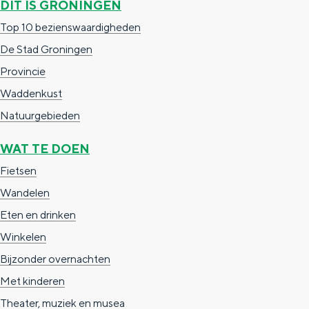
DIT IS GRONINGEN
e
h
S
Top 10 bezienswaardigheden
r
e
i
De Stad Groningen
t
E
e
Provincie
a
n
z
Waddenkust
a
g
u
Natuurgebieden
l
l
r
H
i
d
WAT TE DOEN
u
s
e
Fietsen
i
h
u
Wandelen
d
p
t
Eten en drinken
i
a
s
Winkelen
g
g
c
Bijzonder overnachten
e
e
h
Met kinderen
t
e
Theater, muziek en musea