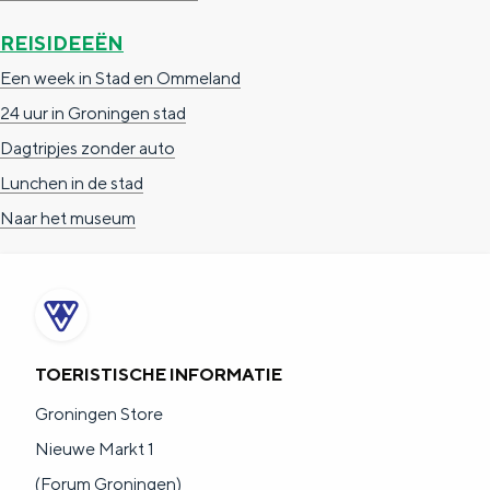
a
n
REISIDEEËN
a
S
Een week in Stad en Ommeland
l
e
24 uur in Groningen stad
:
i
Dagtripjes zonder auto
N
t
Lunchen in de stad
e
e
Naar het museum
d
e
r
l
a
TOERISTISCHE INFORMATIE
n
Groningen Store
d
Nieuwe Markt 1
s
(Forum Groningen)