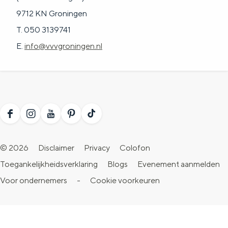
9712 KN Groningen
T. 050 3139741
E.
info@vvvgroningen.nl
F
I
Y
P
T
a
n
o
i
i
© 2026
Disclaimer
Privacy
Colofon
c
s
u
n
k
Toegankelijkheidsverklaring
Blogs
Evenement aanmelden
e
t
T
t
T
Voor ondernemers
-
Cookie voorkeuren
b
a
u
e
o
o
g
b
r
k
o
r
e
e
V