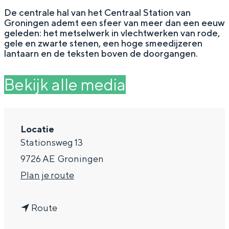
g
Wat ga jij doen?
De centrale hal van het Centraal Station van
Groningen ademt een sfeer van meer dan een eeuw
e
Zomerwandelingen in Groningen
geleden: het metselwerk in vlechtwerken van rode,
gele en zwarte stenen, een hoge smeedijzeren
Zwemplekken
lantaarn en de teksten boven de doorgangen.
Bekijk alle media
DIT IS GRONINGEN
Locatie
Stationsweg 13
9726 AE
Groningen
n
Plan je route
a
Top 10
n
a
Route
bezienswaardigheden
a
r