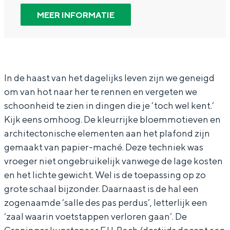
In Groningen ligt het allemaal opvallend
a
S
MEER INFORMATIE
dicht bij elkaar. De levendigheid van de
r
t
stad, de stilte van een hofje, de
weidsheid van het ommeland en de
S
a
sporen van een eeuwenoud verleden.
t
t
a
i
Stad
In de haast van het dagelijks leven zijn we geneigd
om van hot naar her te rennen en vergeten we
t
o
Provincie
schoonheid te zien in dingen die je ‘toch wel kent.’
i
n
Waddenkust
Kijk eens omhoog. De kleurrijke bloemmotieven en
o
s
Natuurgebieden
architectonische elementen aan het plafond zijn
n
h
gemaakt van papier-maché. Deze techniek was
s
a
vroeger niet ongebruikelijk vanwege de lage kosten
WAT TE DOEN
en het lichte gewicht. Wel is de toepassing op zo
h
l
grote schaal bijzonder. Daarnaast is de hal een
a
H
zogenaamde ‘salle des pas perdus’, letterlijk een
l
o
‘zaal waarin voetstappen verloren gaan’. De
H
o