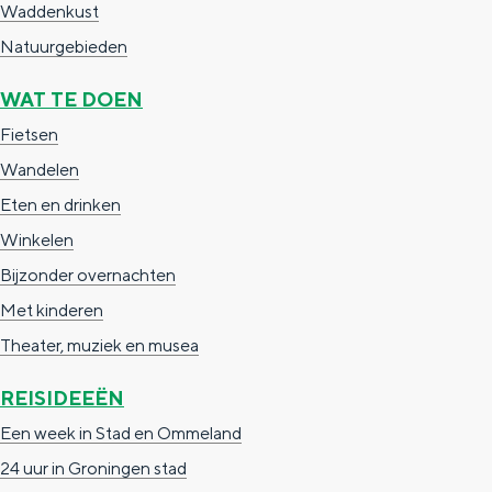
Waddenkust
a
n
Natuurgebieden
a
S
l
e
WAT TE DOEN
:
i
Fietsen
N
t
Wandelen
e
e
Eten en drinken
d
Winkelen
e
Bijzonder overnachten
r
Met kinderen
l
Theater, muziek en musea
a
REISIDEEËN
n
Een week in Stad en Ommeland
d
24 uur in Groningen stad
s