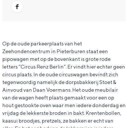
r
D
r
a
r
In Groningen ligt het allemaal opvallend
p
o
D
n
p
F
dicht bij elkaar. De levendigheid van de
stad, de stilte van een hofje, de
s
r
o
D
s
a
weidsheid van het ommeland en de
b
p
r
o
b
c
sporen van een eeuwenoud verleden.
a
s
p
r
a
e
Stad
Op de oude parkeerplaats van het
k
b
s
p
k
b
Zeehondencentrum in Pieterburen staat een
Provincie
k
a
b
s
k
o
pipowagen met op de bovenkant is grote rode
Waddenkust
e
k
a
b
e
o
letters “Circus Renz Berlin”. Er vindt hier echter geen
Natuurgebieden
r
k
k
a
r
circus plaats. In de oude circuswagen bevindt zich
k
tegenwoordig namelijk de dorpsbakkerij Stoet &
i
e
k
k
i
D
Ainvoud van Daan Voermans. Het oude meubilair
WAT TE DOEN
j
r
e
k
j
o
van de wagen heeft plaats gemaakt voor een op
S
i
r
e
S
r
hout gestookte oven waar men iedere donderdag en
t
j
i
r
t
p
vrijdag de lekkerste broden in bakt. Krentenbollen,
o
S
j
i
o
s
kaasui broodjes, pretzels, ze bakken er echt van