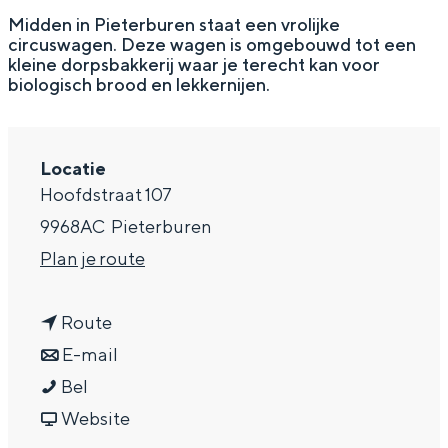
g
Wat ga jij doen?
Midden in Pieterburen staat een vrolijke
circuswagen. Deze wagen is omgebouwd tot een
e
Zomerwandelingen in Groningen
kleine dorpsbakkerij waar je terecht kan voor
biologisch brood en lekkernijen.
Zwemplekken
DIT IS GRONINGEN
Locatie
Hoofdstraat 107
9968AC
Pieterburen
n
Plan je route
a
n
a
Route
a
n
r
E-mail
D
a
a
D
Bel
Top 10
o
r
a
v
o
Website
bezienswaardigheden