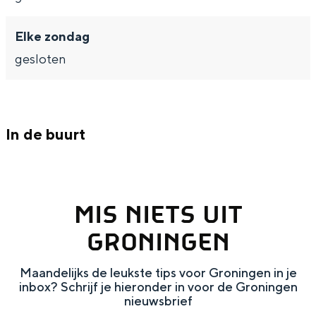
De rijkdom van Groningen is haar
veranderlijke landschap. Binen een mum
Elke zondag
van tijd sta je vanuit de stad aan de
Waddenzee, midden in het groen of bij
gesloten
een schattig wierdedorp.
Lunchen in de stad
Naar het museum
In de buurt
S
n
nl
e
l
Nederlands
MIS NIETS UIT
l
G
G
English
en
Deutsch
de
GRONINGEN
e
o
e
c
t
h
Maandelijks de leukste tips voor Groningen in je
t
o
e
inbox? Schrijf je hieronder in voor de Groningen
nieuwsbrief
e
t
n