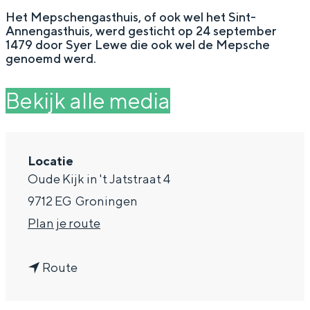
g
Wat ga jij doen?
Het Mepschengasthuis, of ook wel het Sint-
Annengasthuis, werd gesticht op 24 september
e
Zomerwandelingen in Groningen
1479 door Syer Lewe die ook wel de Mepsche
genoemd werd.
Zwemplekken
Bekijk alle media
DIT IS GRONINGEN
Locatie
Oude Kijk in 't Jatstraat 4
9712 EG
Groningen
n
Plan je route
a
n
a
Route
Top 10
a
r
bezienswaardigheden