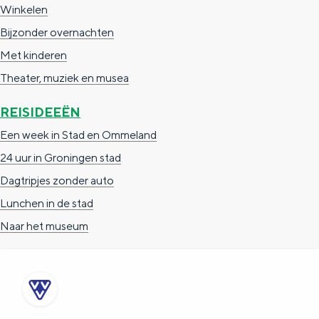
Winkelen
e
h
S
Bijzonder overnachten
r
e
i
Met kinderen
t
E
e
Theater, muziek en musea
a
n
z
a
g
u
REISIDEEËN
l
l
r
Een week in Stad en Ommeland
H
i
d
24 uur in Groningen stad
u
s
e
Dagtripjes zonder auto
i
h
u
Lunchen in de stad
d
p
t
Naar het museum
i
a
s
g
g
c
e
e
h
t
e