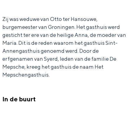
a
M
In Groningen ligt het allemaal opvallend
r
e
dicht bij elkaar. De levendigheid van de
stad, de stilte van een hofje, de
Zij was weduwe van Otto ter Hansouwe,
M
p
weidsheid van het ommeland en de
burgemeester van Groningen. Het gasthuis werd
e
s
sporen van een eeuwenoud verleden.
gesticht ter ere van de heilige Anna, de moeder van
p
c
Maria. Dit is de reden waarom het gasthuis Sint-
Stad
s
h
Annengasthuis genoemd werd. Door de
Provincie
c
e
erfgenamen van Syerd, leden van de familie De
Waddenkust
h
n
Mepsche, kreeg het gasthuis de naam Het
Natuurgebieden
Mepschengasthuis.
e
,
n
S
WAT TE DOEN
,
t
In de buurt
S
.
t
A
.
n