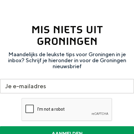
Met kinderen
Theater, muziek en musea
MIS NIETS UIT
REISIDEEËN
GRONINGEN
Een week in Stad en Ommeland
Een dag op pad in Groningen stad
Maandelijks de leukste tips voor Groningen in je
inbox? Schrijf je hieronder in voor de Groningen
nieuwsbrief
Dagtripjes zonder auto