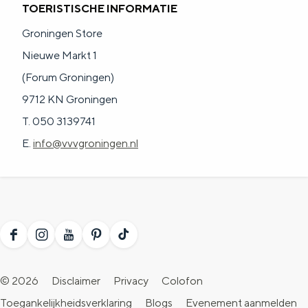
TOERISTISCHE INFORMATIE
a
n
a
S
Groningen Store
l
e
Nieuwe Markt 1
:
i
(Forum Groningen)
N
t
9712 KN Groningen
e
e
T. 050 3139741
d
E.
info@vvvgroningen.nl
e
r
l
a
F
I
Y
P
T
n
a
n
o
i
i
d
© 2026
Disclaimer
Privacy
Colofon
c
s
u
n
k
s
Toegankelijkheidsverklaring
Blogs
Evenement aanmelden