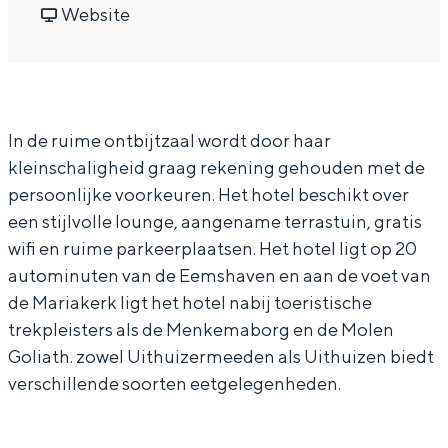
u
r
a
v
u
Website
In Groningen ligt het allemaal opvallend
dicht bij elkaar. De levendigheid van de
n
H
r
a
n
stad, de stilte van een hofje, de
z
u
H
n
z
weidsheid van het ommeland en de
sporen van een eeuwenoud verleden.
e
n
u
H
e
In de ruime ontbijtzaal wordt door haar
g
z
n
u
g
Stad
kleinschaligheid graag rekening gehouden met de
o
e
z
n
o
Provincie
persoonlijke voorkeuren. Het hotel beschikt over
H
g
e
z
H
Waddenkust
een stijlvolle lounge, aangename terrastuin, gratis
o
o
g
e
o
wifi en ruime parkeerplaatsen. Het hotel ligt op 20
Natuurgebieden
t
H
o
g
t
autominuten van de Eemshaven en aan de voet van
e
o
H
o
e
de Mariakerk ligt het hotel nabij toeristische
WAT TE DOEN
trekpleisters als de Menkemaborg en de Molen
l
t
o
H
l
Goliath. zowel Uithuizermeeden als Uithuizen biedt
e
t
o
verschillende soorten eetgelegenheden.
l
e
t
l
e