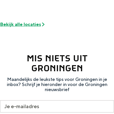
Met kinderen
Theater, muziek en musea
Bekijk alle locaties
REISIDEEËN
Een week in Stad en Ommeland
Een dag op pad in Groningen stad
MIS NIETS UIT
GRONINGEN
Maandelijks de leukste tips voor Groningen in je
inbox? Schrijf je hieronder in voor de Groningen
nieuwsbrief
Dagtripjes zonder auto