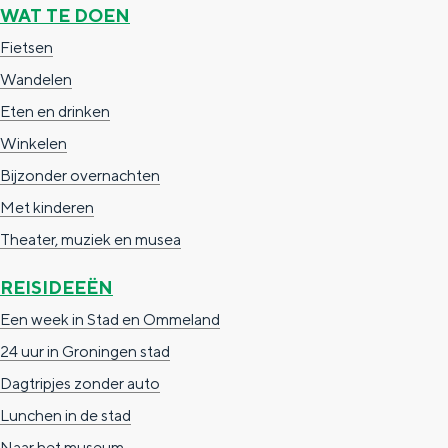
e
h
S
WAT TE DOEN
r
e
i
Fietsen
t
E
e
Wandelen
a
n
z
Eten en drinken
a
g
u
Winkelen
l
l
r
Bijzonder overnachten
H
i
d
Met kinderen
u
s
e
Theater, muziek en musea
i
h
u
REISIDEEËN
d
p
t
Een week in Stad en Ommeland
i
a
s
24 uur in Groningen stad
g
g
c
Dagtripjes zonder auto
e
e
h
Lunchen in de stad
t
e
Naar het museum