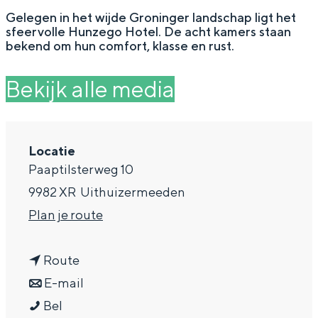
g
Wat ga jij doen?
Gelegen in het wijde Groninger landschap ligt het
sfeervolle Hunzego Hotel. De acht kamers staan
e
Zomerwandelingen in Groningen
bekend om hun comfort, klasse en rust.
Zwemplekken
Bekijk alle media
DIT IS GRONINGEN
Locatie
Paaptilsterweg 10
9982 XR
Uithuizermeeden
n
Plan je route
a
n
a
Route
a
n
r
E-mail
Top 10
bezienswaardigheden
H
a
a
H
Bel