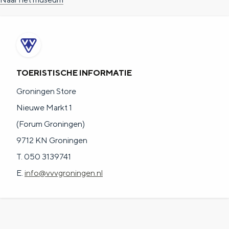
a
n
a
S
l
e
:
i
N
t
TOERISTISCHE INFORMATIE
e
e
Groningen Store
d
Nieuwe Markt 1
e
(Forum Groningen)
r
9712 KN Groningen
l
T. 050 3139741
a
E.
info@vvvgroningen.nl
n
d
s