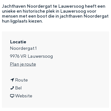
g
Wat ga jij doen?
Jachthaven Noordergat te Lauwersoog heeft een
unieke en historische plek in Lauwersoog voor
e
Zomerwandelingen in Groningen
mensen met een boot die in jachthaven Noordergat
hun ligplaats kiezen.
Zwemplekken
DIT IS GRONINGEN
Locatie
Noordergat 1
9976 VR
Lauwersoog
n
Plan je route
a
n
a
Route
J
a
r
Bel
a
a
v
J
Website
Top 10
c
r
a
a
bezienswaardigheden