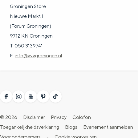
a
n
Groningen Store
a
S
Nieuwe Markt 1
l
e
(Forum Groningen)
:
i
9712 KN Groningen
N
t
T. 050 3139741
e
e
E.
info@vvvgroningen.nl
d
e
r
l
F
I
Y
P
T
a
a
n
o
i
i
n
© 2026
Disclaimer
Privacy
Colofon
c
s
u
n
k
d
Toegankelijkheidsverklaring
Blogs
Evenement aanmelden
e
t
T
t
T
s
Voor ondernemers
-
Cookie voorkeuren