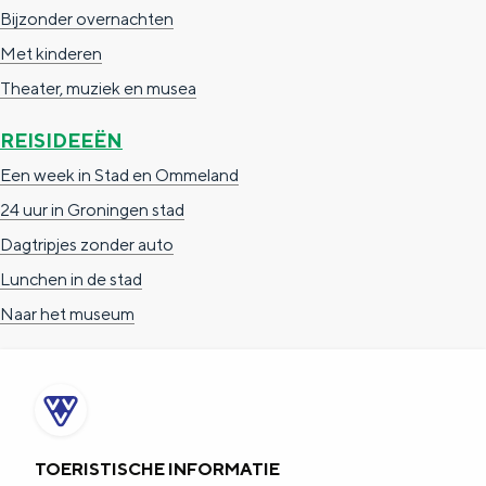
e
h
S
Bijzonder overnachten
r
e
i
Met kinderen
t
E
e
Theater, muziek en musea
a
n
z
REISIDEEËN
a
g
u
Een week in Stad en Ommeland
l
l
r
24 uur in Groningen stad
H
i
d
Dagtripjes zonder auto
u
s
e
Lunchen in de stad
i
h
u
Naar het museum
d
p
t
i
a
s
g
g
c
e
e
h
t
e
TOERISTISCHE INFORMATIE