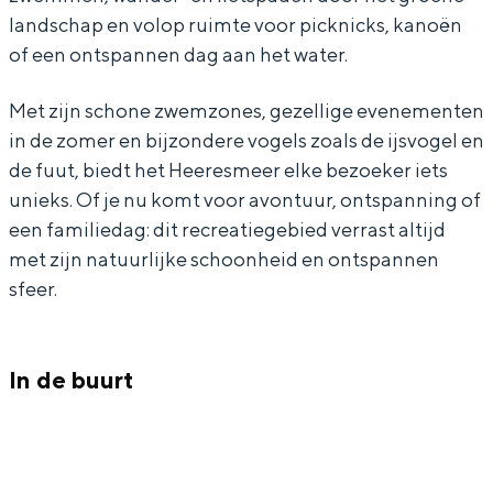
e
r
In Groningen ligt het allemaal opvallend
landschap en volop ruimte voor picknicks, kanoën
e
e
dicht bij elkaar. De levendigheid van de
of een ontspannen dag aan het water.
stad, de stilte van een hofje, de
r
s
weidsheid van het ommeland en de
e
m
Met zijn schone zwemzones, gezellige evenementen
sporen van een eeuwenoud verleden.
in de zomer en bijzondere vogels zoals de ijsvogel en
s
e
Stad
de fuut, biedt het Heeresmeer elke bezoeker iets
m
e
unieks. Of je nu komt voor avontuur, ontspanning of
Provincie
e
r
een familiedag: dit recreatiegebied verrast altijd
Waddenkust
e
met zijn natuurlijke schoonheid en ontspannen
Natuurgebieden
r
sfeer.
WAT TE DOEN
In de buurt