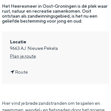
g
Wat ga jij doen?
Het Heeresmeer in Oost-Groningen is dé plek waar
rust, natuur en recreatie samenkomen. Ooit
e
Zomerwandelingen in Groningen
ontstaan als zandwinningsgebied, is het nu een
geliefde bestemming voor jong en oud.
Zwemplekken
DIT IS GRONINGEN
Locatie
9663 AJ
Nieuwe Pekela
n
Plan je route
a
n
a
Route
a
r
a
H
r
e
Top 10
Hier vind je brede zandstranden om te spelen en
H
e
bezienswaardigheden
zwemmen, wandel- en fietspaden door het groene