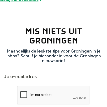
Met kinderen
Theater, muziek en musea
REISIDEEËN
MIS NIETS UIT
Een week in Stad en Ommeland
GRONINGEN
Een dag op pad in Groningen stad
Maandelijks de leukste tips voor Groningen in je
inbox? Schrijf je hieronder in voor de Groningen
nieuwsbrief
Dagtripjes zonder auto