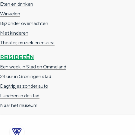
Eten en drinken
e
h
S
Winkelen
r
e
i
Bijzonder overnachten
t
E
e
Met kinderen
a
n
z
Theater, muziek en musea
a
g
u
l
l
r
REISIDEEËN
H
i
d
Een week in Stad en Ommeland
u
s
e
24 uur in Groningen stad
i
h
u
Dagtripjes zonder auto
d
p
t
Lunchen in de stad
i
a
s
Naar het museum
g
g
c
e
e
h
t
e