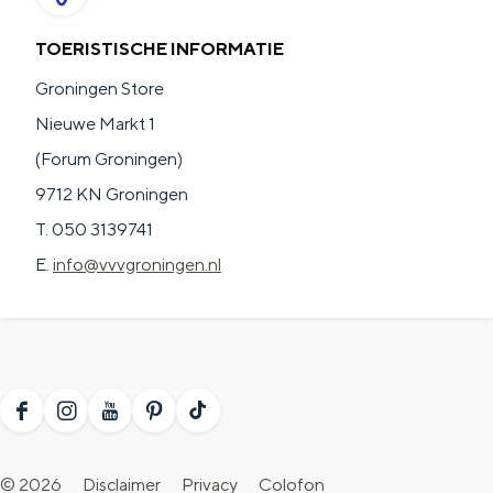
a
n
TOERISTISCHE INFORMATIE
a
S
l
e
Groningen Store
:
i
Nieuwe Markt 1
N
t
(Forum Groningen)
e
e
9712 KN Groningen
d
T. 050 3139741
e
E.
info@vvvgroningen.nl
r
l
a
n
F
I
Y
P
T
d
a
n
o
i
i
s
© 2026
Disclaimer
Privacy
Colofon