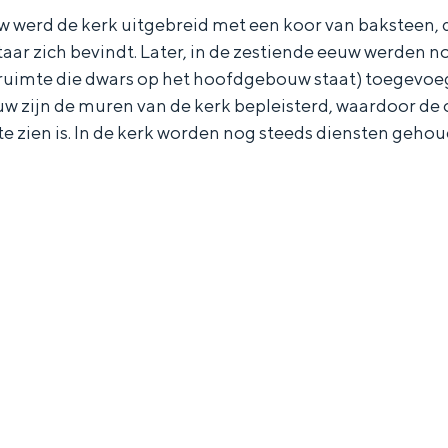
uw werd de kerk uitgebreid met een koor van baksteen, 
aar zich bevindt. Later, in de zestiende eeuw werden n
uimte die dwars op het hoofdgebouw staat) toegevoegd
w zijn de muren van de kerk bepleisterd, waardoor de 
te zien is. In de kerk worden nog steeds diensten geho
Bijzonder overnachten
. Van slapen in een voormalige graanzolder van een molen tot overnach