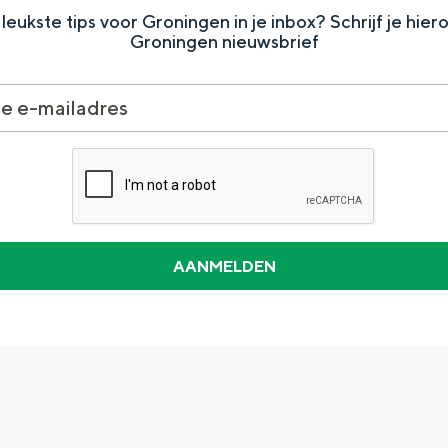
leukste tips voor Groningen in je inbox? Schrijf je hier
Groningen nieuwsbrief
Dagtripjes zonder auto
veranderlijke landschap. Binen een mum van tijd sta je vanuit de stad 