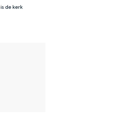
is de kerk
en
n hofje, de weidsheid van het ommeland en de sporen van een