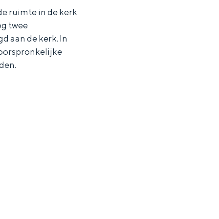
de ruimte in de kerk
og twee
 aan de kerk. In
oorspronkelijke
uden.
ten in een iglo van stro: Groningen biedt voor ieder wat wils.