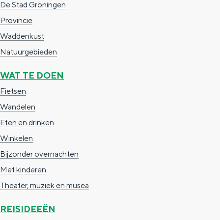
De Stad Groningen
c
t
h
Provincie
t
o
e
Waddenkust
e
t
n
Natuurgebieden
e
h
S
WAT TE DOEN
r
e
i
Fietsen
t
E
e
Wandelen
a
n
z
Eten en drinken
a
g
u
Winkelen
l
l
r
H
Bijzonder overnachten
i
d
u
Met kinderen
s
e
i
Theater, muziek en musea
h
u
d
p
t
REISIDEEËN
i
a
s