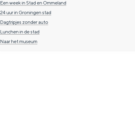
Een week in Stad en Ommeland
g
g
c
24 uur in Groningen stad
e
e
h
Dagtripjes zonder auto
t
e
Lunchen in de stad
a
n
Naar het museum
a
S
l
e
:
i
N
t
TOERISTISCHE INFORMATIE
e
e
d
Groningen Store
e
Nieuwe Markt 1
r
(Forum Groningen)
l
9712 KN Groningen
a
T. 050 3139741