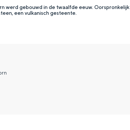
rn werd gebouwd in de twaalfde eeuw. Oorspronkelijk 
steen, een vulkanisch gesteente.
orn
Top 10 bezienswaardighed
allend dicht bij elkaar. De levendigheid van de stad, de stilte van ee