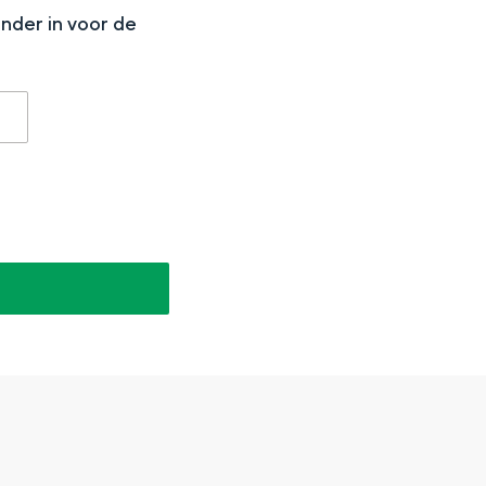
onder in voor de
aan de Waddenzee, midden in het groen of bij een schattig