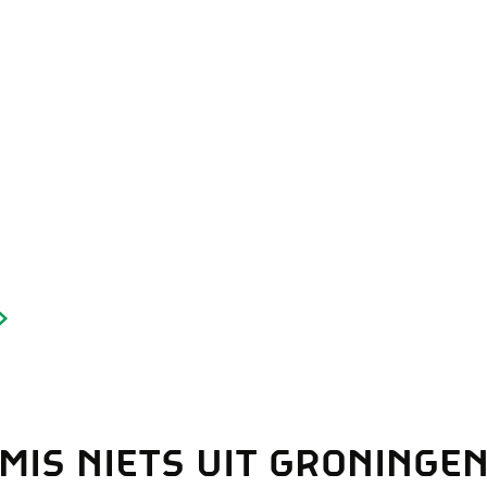
and
n stad
MIS NIETS UIT GRONINGE