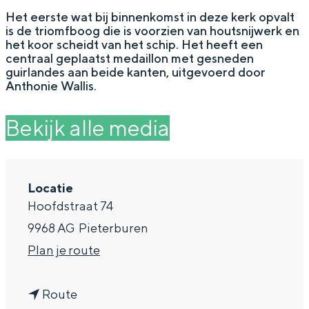
g
Wat ga jij doen?
Het eerste wat bij binnenkomst in deze kerk opvalt
is de triomfboog die is voorzien van houtsnijwerk en
e
Zomerwandelingen in Groningen
het koor scheidt van het schip. Het heeft een
centraal geplaatst medaillon met gesneden
Zwemplekken
guirlandes aan beide kanten, uitgevoerd door
Anthonie Wallis.
DIT IS GRONINGEN
Bekijk alle media
Locatie
Hoofdstraat 74
9968 AG
Pieterburen
n
Plan je route
a
Top 10
bezienswaardigheden
n
a
Route