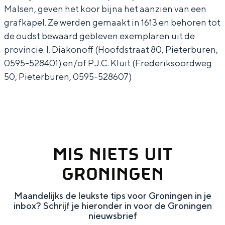
Malsen, geven het koor bijna het aanzien van een
grafkapel. Ze werden gemaakt in 1613 en behoren tot
de oudst bewaard gebleven exemplaren uit de
provincie. I. Diakonoff (Hoofdstraat 80, Pieterburen,
Bijzonder overnachten
0595-528401) en/of P.J.C. Kluit (Frederiksoordweg
50, Pieterburen, 0595-528607)
Overnachten was nog nooit zo leuk. Van
slapen in een voormalige graanzolder
van een molen tot overnachten in een
iglo van stro: Groningen biedt voor ieder
In de buurt
wat wils.
Fietsen
Wandelen
MIS NIETS UIT
Eten & drinken
GRONINGEN
Winkelen
Overnachten
Maandelijks de leukste tips voor Groningen in je