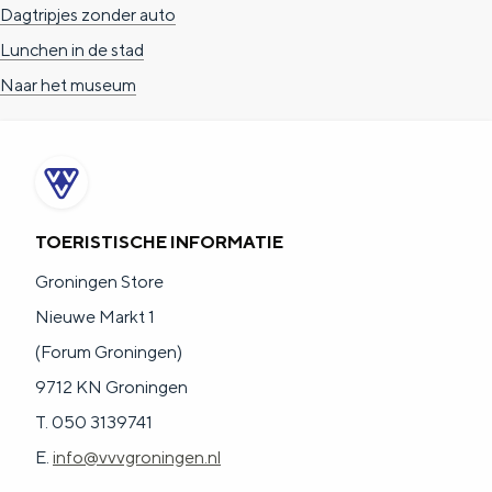
e
h
S
24 uur in Groningen stad
r
e
i
Dagtripjes zonder auto
t
E
e
Lunchen in de stad
a
n
z
Naar het museum
a
g
u
l
l
r
H
i
d
u
s
e
TOERISTISCHE INFORMATIE
i
h
u
Groningen Store
d
p
t
Nieuwe Markt 1
i
a
s
(Forum Groningen)
g
g
c
9712 KN Groningen
e
e
h
T. 050 3139741
t
e