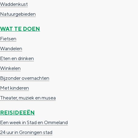
De rijkdom van Groningen is haar
Provincie
veranderlijke landschap. Binen een mum
van tijd sta je vanuit de stad aan de
Waddenkust
Waddenzee, midden in het groen of bij
Natuurgebieden
een schattig wierdedorp.
WAT TE DOEN
Lunchen in de stad
Fietsen
Naar het museum
Wandelen
Eten en drinken
S
n
nl
Winkelen
e
l
Nederlands
Bijzonder overnachten
l
G
G
English
en
Deutsch
de
Met kinderen
e
o
e
Theater, muziek en musea
c
t
h
t
o
e
REISIDEEËN
e
t
n
Een week in Stad en Ommeland