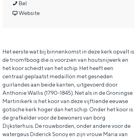
P
a
r
Bel
In Groningen ligt het allemaal opvallend
dicht bij elkaar. De levendigheid van de
e
a
v
P
Website
stad, de stilte van een hofje, de
t
r
a
e
weidsheid van het ommeland en de
r
P
n
t
sporen van een eeuwenoud verleden.
u
e
P
r
Stad
Het eerste wat bij binnenkomst in deze kerk opvalt is
s
t
e
u
Provincie
de triomfboog die is voorzien van houtsnijwerk en
k
r
t
s
Waddenkust
het koor scheidt van het schip. Het heeft een
e
u
r
k
centraal geplaatst medaillon met gesneden
Natuurgebieden
r
s
u
e
guirlandes aan beide kanten, uitgevoerd door
k
k
s
r
Anthonie Wallis (1790-1845). Net als in de Groningse
WAT TE DOEN
e
k
k
Martinikerk is het koor van deze vijftiende eeuwse
gotische kerk hoger dan het schip. Onder het koor is
r
e
de grafkelder voor de bewoners van borg
k
r
Dijksterhuis. De rouwborden, onder andere voor de
k
watergeus Diderick Sonoy en zijn vrouw Maria van