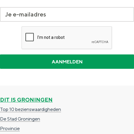
inbox? Schrijf je hieronder in voor de Groningen
Met kinderen
nieuwsbrief
Theater, muziek en musea
REISIDEEËN
Een week in Stad en Ommeland
Een dag op pad in Groningen stad
DIT IS GRONINGEN
Top 10 bezienswaardigheden
Dagtripjes zonder auto
De Stad Groningen