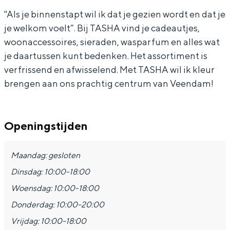
In Groningen ligt het allemaal opvallend
S
A
"Als je binnenstapt wil ik dat je gezien wordt en dat je
dicht bij elkaar. De levendigheid van de
je welkom voelt”. Bij TASHA vind je cadeautjes,
H
stad, de stilte van een hofje, de
woonaccessoires, sieraden, wasparfum en alles wat
weidsheid van het ommeland en de
A
sporen van een eeuwenoud verleden.
je daartussen kunt bedenken. Het assortiment is
verfrissend en afwisselend. Met TASHA wil ik kleur
Stad
brengen aan ons prachtig centrum van Veendam!
Provincie
Waddenkust
Openingstijden
Natuurgebieden
Maandag: gesloten
WAT TE DOEN
Dinsdag: 10:00-18:00
Woensdag: 10:00-18:00
Donderdag: 10:00-20:00
Vrijdag: 10:00-18:00