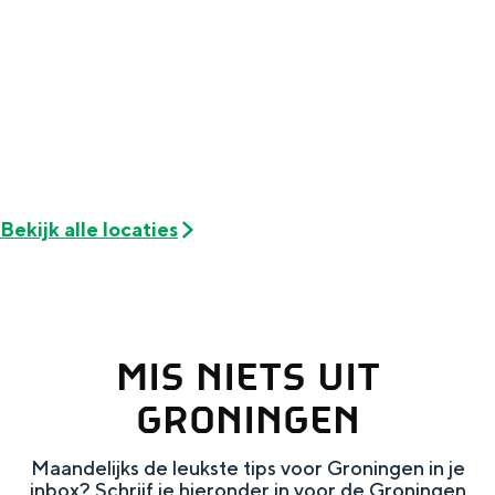
Met kinderen
Theater, muziek en musea
REISIDEEËN
Een week in Stad en Ommeland
Een dag op pad in Groningen stad
Bekijk alle locaties
MIS NIETS UIT
GRONINGEN
Dagtripjes zonder auto
Maandelijks de leukste tips voor Groningen in je
inbox? Schrijf je hieronder in voor de Groningen