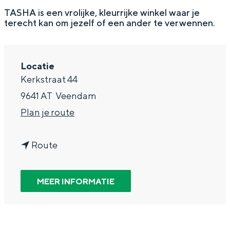
g
Wat ga jij doen?
TASHA is een vrolijke, kleurrijke winkel waar je
terecht kan om jezelf of een ander te verwennen.
e
Zomerwandelingen in Groningen
Zwemplekken
Locatie
Kerkstraat 44
DIT IS GRONINGEN
9641 AT
Veendam
n
Plan je route
a
n
a
Route
a
r
a
T
MEER INFORMATIE
r
A
Top 10
T
S
bezienswaardigheden
A
H