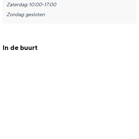
Zaterdag: 10:00-17:00
Zondag: gesloten
Bijzonder overnachten
In de buurt
Overnachten was nog nooit zo leuk. Van
slapen in een voormalige graanzolder
van een molen tot overnachten in een
iglo van stro: Groningen biedt voor ieder
wat wils.
Fietsen
Wandelen
Eten & drinken
Winkelen
Overnachten