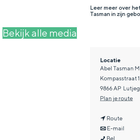
g
Leer meer over he
Tasman in zijn geb
e
DIT IS GRONINGEN
Bekijk alle media
Locatie
Abel Tasman 
Kompasstraat 1
9866 AP
Lutjeg
n
Plan je route
a
In Groningen ligt het allemaal opv
eeuwenoud verleden.
n
a
Route
a
n
r
E-mail
Stad
A
a
a
A
Bel
Provincie