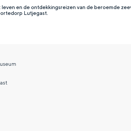
t leven en de ontdekkingsreizen van de beroemde zee
oortedorp Lutjegast.
Museum
ast
Top 10 bezienswaardighed
allend dicht bij elkaar. De levendigheid van de stad, de stilte van ee