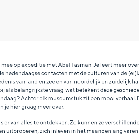
 mee op expeditie met Abel Tasman. Je leert meer over
de hedendaagse contacten met de culturen van de (ei
denis van land en zee en van noordelijk en zuidelijk h
rbij als belangrijkste vraag: wat betekent deze geschied
ndaag? Achter elk museumstuk zit een mooi verhaal. 
len je hier graag meer over.
Bijzonder overnachten
s er van alles te ontdekken. Zo kunnen ze verschillend
. Van slapen in een voormalige graanzolder van een molen tot overnach
 uitproberen, zich inleven in het maandenlang varen 