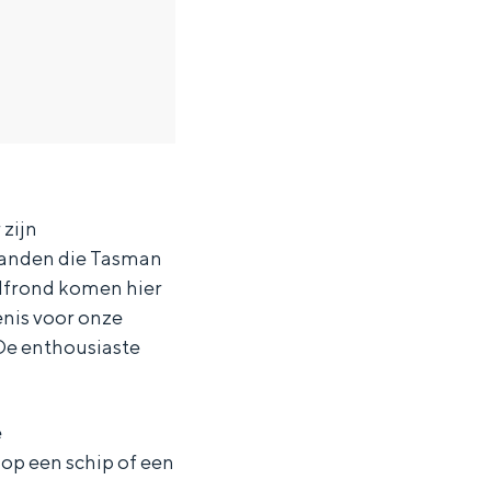
 zijn
)landen die Tasman
alfrond komen hier
enis voor onze
De enthousiaste
e
ten in een iglo van stro: Groningen biedt voor ieder wat wils.
op een schip of een