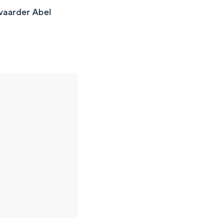
vaarder Abel
en
n hofje, de weidsheid van het ommeland en de sporen van een