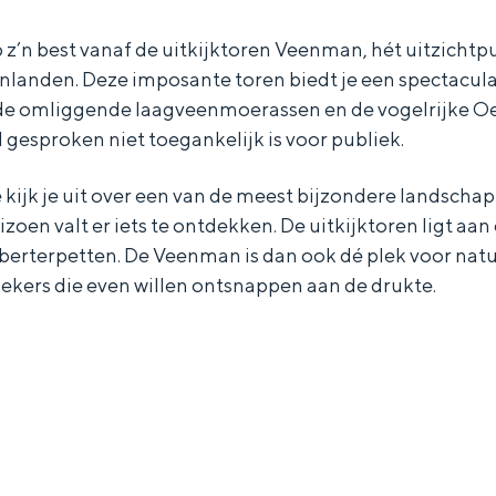
 z’n best vanaf de uitkijktoren Veenman, hét uitzichtpu
landen. Deze imposante toren biedt je een spectacul
de omliggende laagveenmoerassen en de vogelrijke O
gesproken niet toegankelijk is voor publiek.
 kijk je uit over een van de meest bijzondere landsch
izoen valt er iets te ontdekken. De uitkijktoren ligt aa
berterpetten. De Veenman is dan ook dé plek voor natu
oekers die even willen ontsnappen aan de drukte.
Bijzonder overnachten
. Van slapen in een voormalige graanzolder van een molen tot overnach