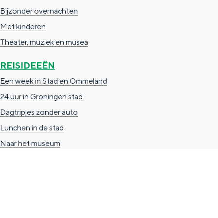
Bijzonder overnachten
g
g
c
Met kinderen
e
e
h
Theater, muziek en musea
t
e
a
n
REISIDEEËN
a
S
Een week in Stad en Ommeland
l
e
24 uur in Groningen stad
:
i
Dagtripjes zonder auto
N
t
Lunchen in de stad
e
e
Naar het museum
d
e
r
l
TOERISTISCHE INFORMATIE
a