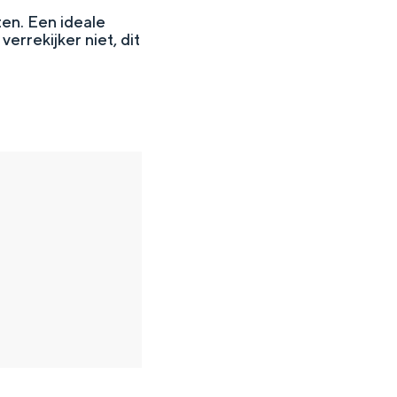
en. Een ideale
errekijker niet, dit
en
n hofje, de weidsheid van het ommeland en de sporen van een