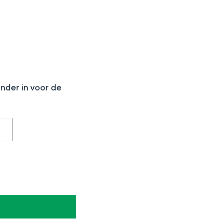
N
onder in voor de
aan de Waddenzee, midden in het groen of bij een schattig