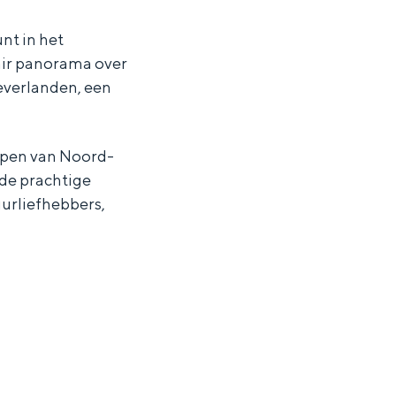
nt in het
air panorama over
everlanden, een
appen van Noord-
n de prachtige
urliefhebbers,
ten in een iglo van stro: Groningen biedt voor ieder wat wils.