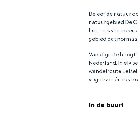
r
i
Waddenkust
Beleef de natuur op
U
t
Natuurgebieden
natuurgebied De On
i
k
het Leekstermeer, 
t
i
gebied dat normaal 
WAT TE DOEN
k
j
i
k
Vanaf grote hoogte
Nederland. In elk se
j
t
wandelroute Lettel
k
o
vogelaars én rustz
t
r
o
e
r
n
In de buurt
e
V
n
e
Overnachten was nog nooit zo leuk
V
e