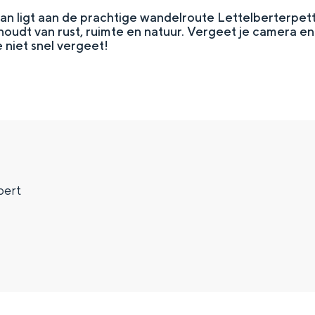
an ligt aan de prachtige wandelroute Lettelberterpett
oudt van rust, ruimte en natuur. Vergeet je camera en v
je niet snel vergeet!
bert
Top 10 bezienswaardighed
allend dicht bij elkaar. De levendigheid van de stad, de stilte van ee