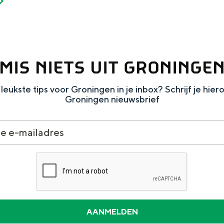
MIS NIETS UIT GRONINGE
Dagtripjes zonder auto
leukste tips voor Groningen in je inbox? Schrijf je hier
veranderlijke landschap. Binen een mum van tijd sta je vanuit de stad 
Groningen nieuwsbrief