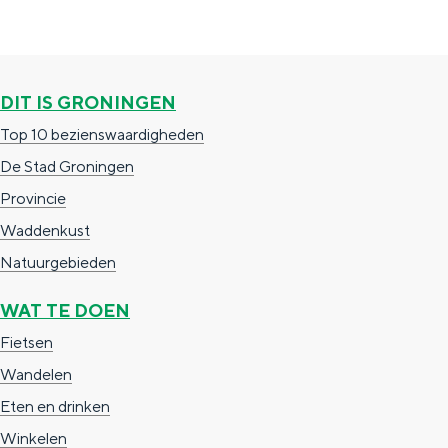
c
t
h
t
o
e
e
t
n
DIT IS GRONINGEN
e
h
S
Top 10 bezienswaardigheden
r
e
i
De Stad Groningen
t
E
e
Provincie
a
n
z
Waddenkust
a
g
u
Natuurgebieden
l
l
r
WAT TE DOEN
H
i
d
Fietsen
u
s
e
Wandelen
i
h
u
Eten en drinken
d
p
t
Winkelen
i
a
s