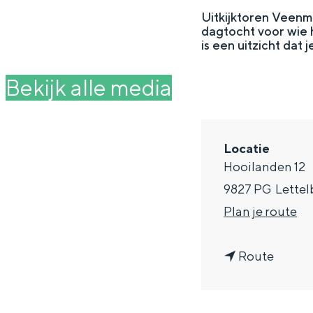
g
Uitkijktoren Veenm
dagtocht voor wie h
e
DIT IS GRONINGEN
is een uitzicht dat 
Bekijk alle media
Locatie
Hooilanden 12
9827 PG
Lettel
n
Plan je route
a
In Groningen ligt het allemaal opv
n
a
Route
eeuwenoud verleden.
a
r
Stad
a
U
Provincie