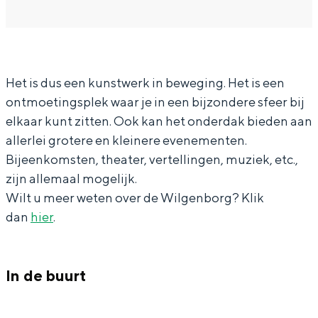
In Groningen ligt het allemaal opvallend
W
D
r
a
W
dicht bij elkaar. De levendigheid van de
i
e
D
n
i
stad, de stilte van een hofje, de
weidsheid van het ommeland en de
l
W
e
D
l
sporen van een eeuwenoud verleden.
Het is dus een kunstwerk in beweging. Het is een
g
i
W
e
g
ontmoetingsplek waar je in een bijzondere sfeer bij
e
l
i
W
e
Stad
elkaar kunt zitten. Ook kan het onderdak bieden aan
n
g
l
i
n
Provincie
allerlei grotere en kleinere evenementen.
b
e
g
l
b
Waddenkust
Bijeenkomsten, theater, vertellingen, muziek, etc.,
o
n
e
g
o
Natuurgebieden
zijn allemaal mogelijk.
r
b
n
e
r
Wilt u meer weten over de Wilgenborg? Klik
dan
hier
.
g
o
b
n
g
WAT TE DOEN
r
o
b
g
r
o
In de buurt
g
r
g