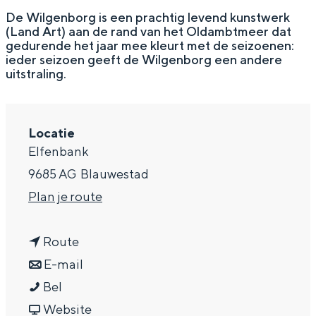
g
Wat ga jij doen?
De Wilgenborg is een prachtig levend kunstwerk
(Land Art) aan de rand van het Oldambtmeer dat
e
Zomerwandelingen in Groningen
gedurende het jaar mee kleurt met de seizoenen:
ieder seizoen geeft de Wilgenborg een andere
Zwemplekken
uitstraling.
DIT IS GRONINGEN
Locatie
Elfenbank
9685 AG
Blauwestad
n
Plan je route
a
n
a
Route
a
n
r
E-mail
Top 10
D
a
a
D
Bel
bezienswaardigheden
e
r
a
v
e
Website