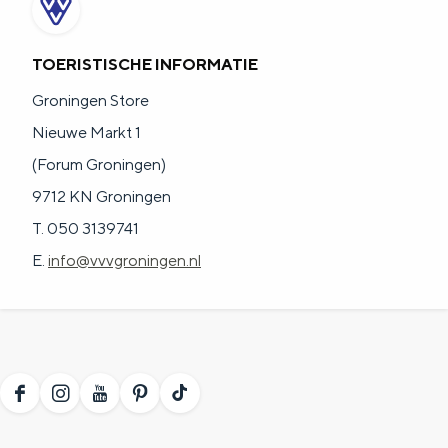
a
n
a
S
TOERISTISCHE INFORMATIE
l
e
Groningen Store
:
i
Nieuwe Markt 1
N
t
(Forum Groningen)
e
e
9712 KN Groningen
d
T. 050 3139741
e
E.
info@vvvgroningen.nl
r
l
a
n
d
F
I
Y
P
T
s
a
n
o
i
i