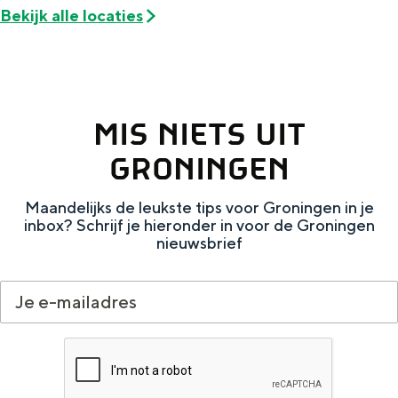
Met kinderen
Bekijk alle locaties
Theater, muziek en musea
REISIDEEËN
Een week in Stad en Ommeland
MIS NIETS UIT
Een dag op pad in Groningen stad
GRONINGEN
Maandelijks de leukste tips voor Groningen in je
inbox? Schrijf je hieronder in voor de Groningen
nieuwsbrief
Dagtripjes zonder auto