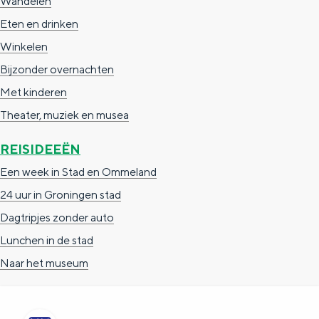
Wandelen
e
h
S
Eten en drinken
r
e
i
Winkelen
t
E
e
Bijzonder overnachten
a
n
z
Met kinderen
a
g
u
Theater, muziek en musea
l
l
r
H
i
d
REISIDEEËN
u
s
e
Een week in Stad en Ommeland
i
h
u
24 uur in Groningen stad
d
p
t
Dagtripjes zonder auto
i
a
s
Lunchen in de stad
g
g
c
Naar het museum
e
e
h
t
e