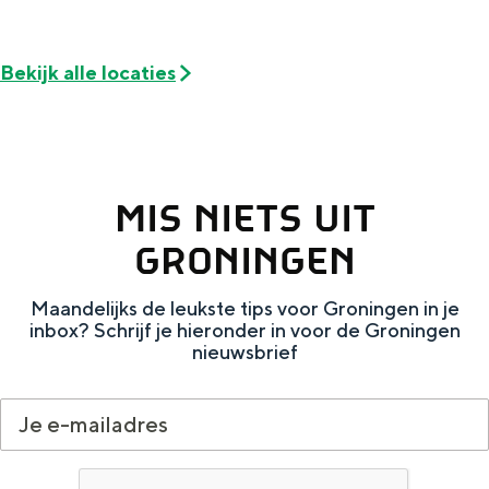
Met kinderen
Theater, muziek en musea
Bekijk alle locaties
REISIDEEËN
Een week in Stad en Ommeland
Een dag op pad in Groningen stad
MIS NIETS UIT
GRONINGEN
Maandelijks de leukste tips voor Groningen in je
inbox? Schrijf je hieronder in voor de Groningen
nieuwsbrief
Dagtripjes zonder auto