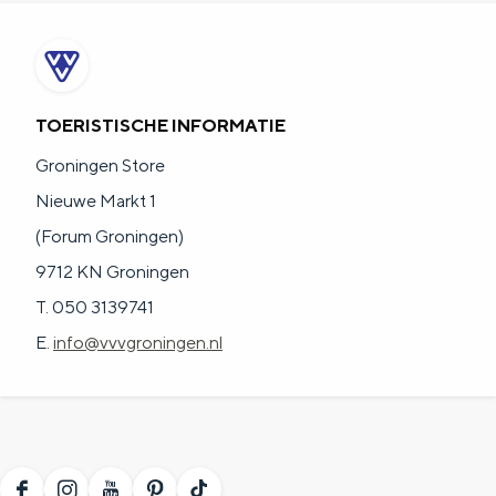
a
n
a
S
l
e
:
i
TOERISTISCHE INFORMATIE
N
t
Groningen Store
e
e
Nieuwe Markt 1
d
(Forum Groningen)
e
9712 KN Groningen
r
T. 050 3139741
l
E.
info@vvvgroningen.nl
a
n
d
s