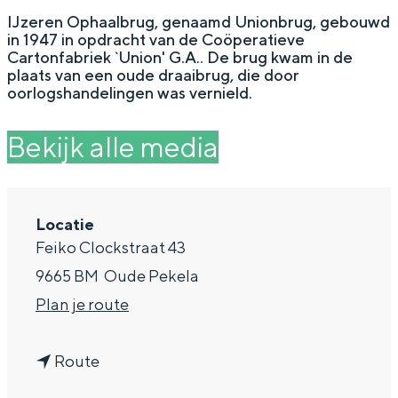
g
Wat ga jij doen?
IJzeren Ophaalbrug, genaamd Unionbrug, gebouwd
in 1947 in opdracht van de Coöperatieve
e
Zomerwandelingen in Groningen
Cartonfabriek `Union' G.A.. De brug kwam in de
plaats van een oude draaibrug, die door
Zwemplekken
oorlogshandelingen was vernield.
Bekijk alle media
DIT IS GRONINGEN
Locatie
Feiko Clockstraat 43
9665 BM
Oude Pekela
n
Plan je route
a
Top 10
n
a
Route
bezienswaardigheden
a
r