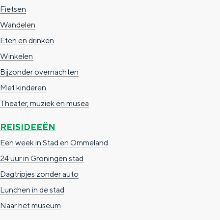
e
h
S
Fietsen
r
e
i
Wandelen
t
E
e
Eten en drinken
a
n
z
Winkelen
a
g
u
Bijzonder overnachten
l
l
r
Met kinderen
H
i
d
Theater, muziek en musea
u
s
e
REISIDEEËN
i
h
u
Een week in Stad en Ommeland
d
p
t
24 uur in Groningen stad
i
a
s
Dagtripjes zonder auto
g
g
c
Lunchen in de stad
e
e
h
Naar het museum
t
e