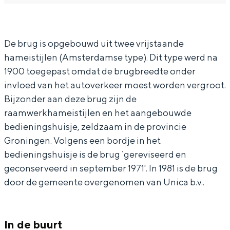
In Groningen ligt het allemaal opvallend
a
U
dicht bij elkaar. De levendigheid van de
r
n
stad, de stilte van een hofje, de
De brug is opgebouwd uit twee vrijstaande
weidsheid van het ommeland en de
U
i
sporen van een eeuwenoud verleden.
hameistijlen (Amsterdamse type). Dit type werd na
n
o
1900 toegepast omdat de brugbreedte onder
i
n
Stad
invloed van het autoverkeer moest worden vergroot.
o
b
Provincie
Bijzonder aan deze brug zijn de
n
r
Waddenkust
raamwerkhameistijlen en het aangebouwde
b
u
bedieningshuisje, zeldzaam in de provincie
Natuurgebieden
Groningen. Volgens een bordje in het
r
g
bedieningshuisje is de brug `gereviseerd en
u
WAT TE DOEN
geconserveerd in september 1971'. In 1981 is de brug
g
door de gemeente overgenomen van Unica b.v..
In de buurt