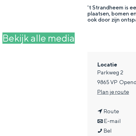
g
't Strandheem is e
plaatsen, bomen en
e
DIT IS GRONINGEN
ook door zijn ontsp
Bekijk alle media
Locatie
Parkweg 2
9865 VP
Open
n
Plan je route
a
In Groningen ligt het allemaal opv
n
a
Route
eeuwenoud verleden.
a
n
r
E-mail
Stad
C
a
a
C
Bel
Provincie