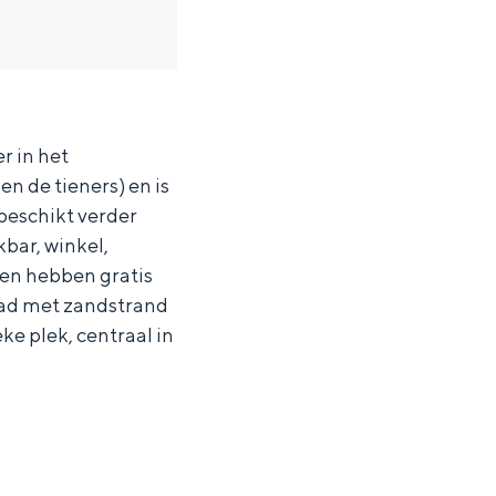
r in het
 de tieners) en is
beschikt verder
bar, winkel,
sten hebben gratis
bad met zandstrand
e plek, centraal in
ten in een iglo van stro: Groningen biedt voor ieder wat wils.