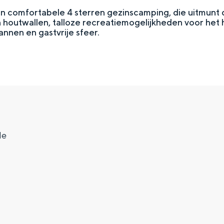
en comfortabele 4 sterren gezinscamping, die uitmunt d
 houtwallen, talloze recreatiemogelijkheden voor het 
annen en gastvrije sfeer.
de
Top 10 bezienswaardighed
allend dicht bij elkaar. De levendigheid van de stad, de stilte van ee