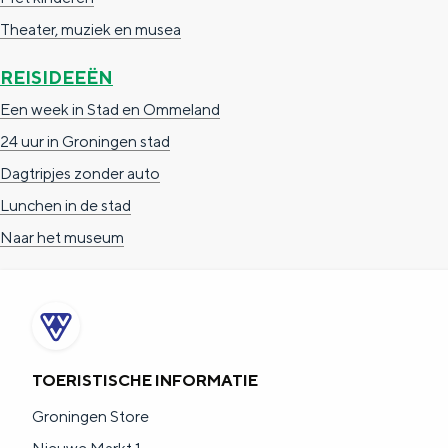
c
t
h
Theater, muziek en musea
t
o
e
REISIDEEËN
e
t
n
Een week in Stad en Ommeland
e
h
S
24 uur in Groningen stad
r
e
i
Dagtripjes zonder auto
t
E
e
Lunchen in de stad
a
n
z
Naar het museum
a
g
u
l
l
r
H
i
d
u
s
e
i
h
u
TOERISTISCHE INFORMATIE
d
p
t
Groningen Store
i
a
s