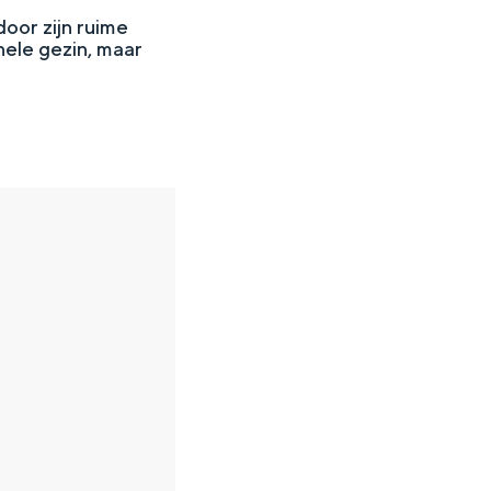
oor zijn ruime
hele gezin, maar
en
n hofje, de weidsheid van het ommeland en de sporen van een