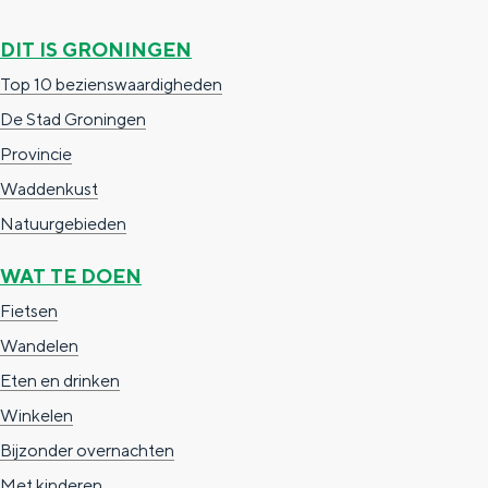
DIT IS GRONINGEN
Top 10 bezienswaardigheden
De Stad Groningen
Provincie
Waddenkust
De rijkdom van Groningen is haar 
wierdedorp.
Natuurgebieden
Lunchen in de stad
WAT TE DOEN
Naar het museum
Fietsen
Wandelen
S
n
nl
Eten en drinken
e
l
Nederlands
Winkelen
l
G
G
English
en
Deutsch
de
Bijzonder overnachten
e
o
e
Met kinderen