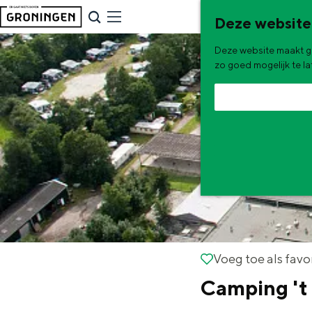
G
NU & NIEUW
Deze website
a
Uitagenda
Deze website maakt ge
n
Nieuwe winkels & horeca in 
zo goed mogelijk te l
a
a
r
d
e
h
o
m
e
De zomervakantie is begonnen! Dit
Voeg toe als favorie
Voeg toe als favo
p
Camping 't
Zomerwandelingen in Gron
a
Zwemplekken