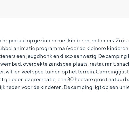
ch speciaal op gezinnen met kinderen en tieners. Zo is e
bbel animatie programma (voor de kleinere kinderen en
 tieners een jeugdhonk en disco aanwezig. De camping 
zwembad, overdekte zandspeelplaats, restaurant, snack
jver, wifi en veel speeltuinen op het terrein. Campingga
st gelegen dagrecreatie, een 30 hectare groot natuur
jkheden voor de kinderen. De camping ligt op een uniek
Bijzonder overnachten
. Van slapen in een voormalige graanzolder van een molen tot overnach