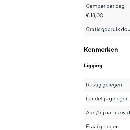
Camper per dag
€ 18,00
Gratis gebruik dou
Kenmerken
De rijkdom van Groningen is haar 
wierdedorp.
Ligging
Lunchen in de stad
Naar het museum
Rustig gelegen
Landelijk gelegen
S
n
nl
e
l
Nederlands
Aan/bij natuurwa
l
G
G
English
en
Deutsch
de
Fraai gelegen
e
o
e