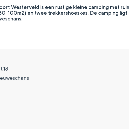
ort Westerveld is een rustige kleine camping met ru
0-100m2) en twee trekkershoeskes. De camping ligt 
weschans.
t 18
ieuweschans
Top 10 bezienswaardighed
allend dicht bij elkaar. De levendigheid van de stad, de stilte van ee