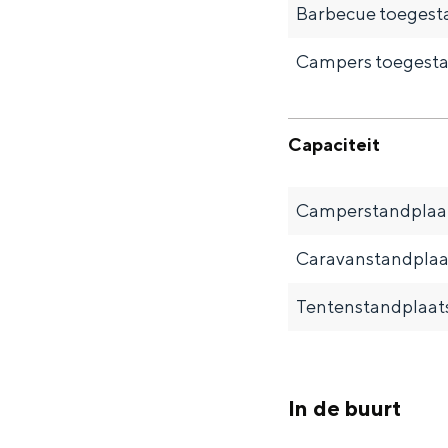
Barbecue toegest
n
d
Campers toegesta
s
Capaciteit
Camperstandplaat
Caravanstandplaa
Tentenstandplaat
In de buurt