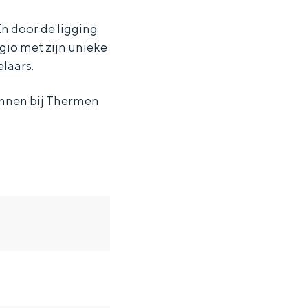
n door de ligging
gio met zijn unieke
laars.
annen bij Thermen