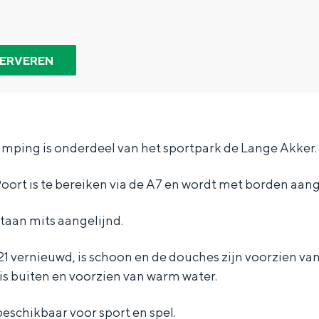
SERVEREN
amping is onderdeel van het sportpark de Lange Akker.
ort is te bereiken via de A7 en wordt met borden aan
taan mits aangelijnd.
2021 vernieuwd, is schoon en de douches zijn voorzien va
Bijzonder overnachten
s buiten en voorzien van warm water.
. Van slapen in een voormalige graanzolder van een molen tot overnach
beschikbaar voor sport en spel.