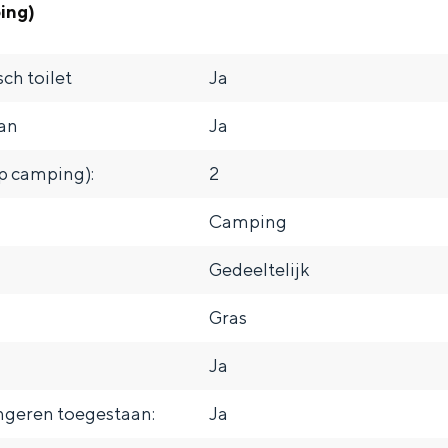
ing)
ch toilet
Ja
van
Ja
p camping):
2
Camping
Gedeeltelijk
Gras
Ja
ngeren toegestaan:
Ja