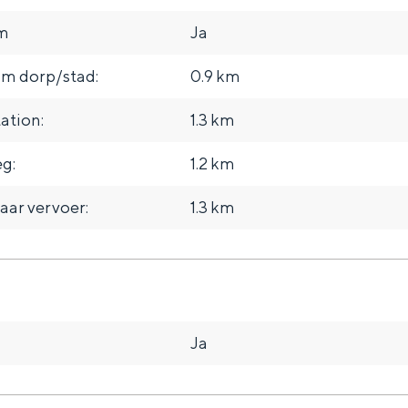
um
Ja
um dorp/stad:
0.9 km
ation:
1.3 km
eg:
1.2 km
aar vervoer:
1.3 km
Ja