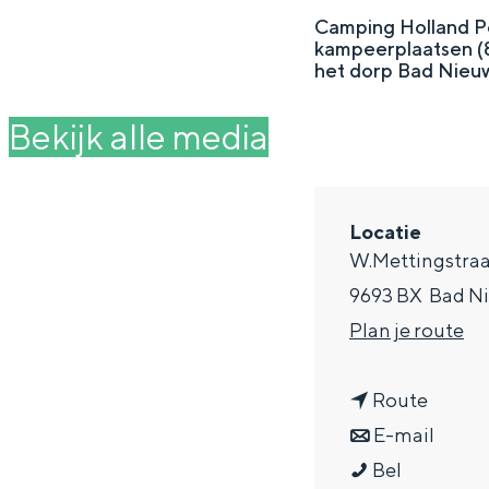
g
Camping Holland Po
kampeerplaatsen (8
e
DIT IS GRONINGEN
het dorp Bad Nieu
Bekijk alle media
Locatie
W.Mettingstraa
9693 BX
Bad N
n
Plan je route
a
In Groningen ligt het allemaal opv
n
a
Route
eeuwenoud verleden.
a
n
r
E-mail
Stad
C
a
a
C
Bel
Provincie