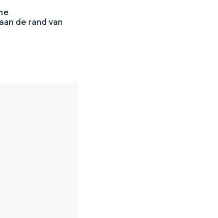
ime
aan de rand van
en
n hofje, de weidsheid van het ommeland en de sporen van een