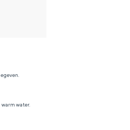
gegeven.
n warm water.
ten in een iglo van stro: Groningen biedt voor ieder wat wils.