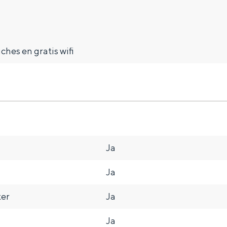
ches en gratis wifi
Dagtripjes zonder auto
veranderlijke landschap. Binen een mum van tijd sta je vanuit de stad 
Ja
Ja
ter
Ja
Ja