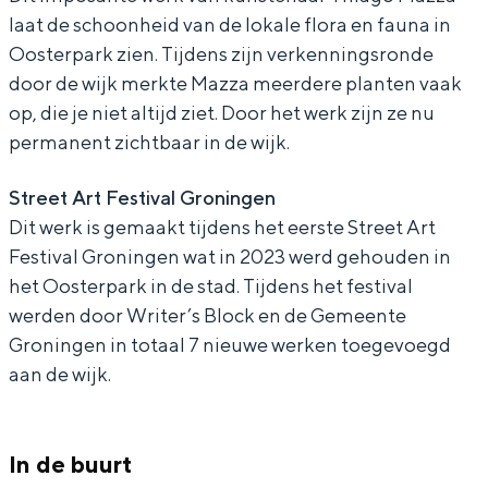
In Groningen ligt het allemaal opvallend
laat de schoonheid van de lokale flora en fauna in
a
z
dicht bij elkaar. De levendigheid van de
Oosterpark zien. Tijdens zijn verkenningsronde
z
a
stad, de stilte van een hofje, de
door de wijk merkte Mazza meerdere planten vaak
weidsheid van het ommeland en de
z
-
op, die je niet altijd ziet. Door het werk zijn ze nu
sporen van een eeuwenoud verleden.
a
H
permanent zichtbaar in de wijk.
Stad
-
o
Street Art Festival Groningen
Provincie
H
r
Dit werk is gemaakt tijdens het eerste Street Art
Waddenkust
o
t
Festival Groningen wat in 2023 werd gehouden in
Natuurgebieden
r
ê
het Oosterpark in de stad. Tijdens het festival
t
n
werden door Writer’s Block en de Gemeente
Groningen in totaal 7 nieuwe werken toegevoegd
ê
s
WAT TE DOEN
aan de wijk.
n
i
s
a
i
+
In de buurt
a
H