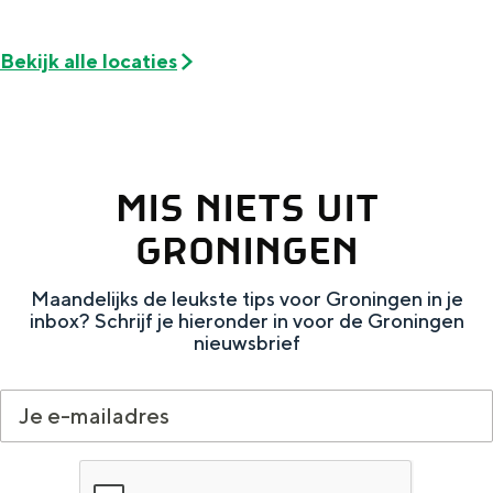
Met kinderen
p
r
Theater, muziek en musea
Bekijk alle locaties
u
e
r
a
REISIDEEËN
e
L
Een week in Stad en Ommeland
a
a
Een dag op pad in Groningen stad
MIS NIETS UIT
L
t
GRONINGEN
a
i
t
f
Maandelijks de leukste tips voor Groningen in je
i
o
inbox? Schrijf je hieronder in voor de Groningen
nieuwsbrief
f
l
o
i
l
a
Dagtripjes zonder auto
i
’
a