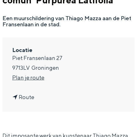
común 'Purpurea Latifolia’
g
Wat ga jij doen?
e
Een muurschildering van Thiago Mazza aan de Piet
Zomerwandelingen in Groningen
Fransenlaan in de stad.
Zwemplekken
DIT IS GRONINGEN
Locatie
Piet Fransenlaan 27
9713LV
Groningen
n
Plan je route
a
n
a
Route
a
r
a
M
Top 10
r
a
bezienswaardigheden
Dit imposante werk van kunstenaar Thiago Mazza
M
z