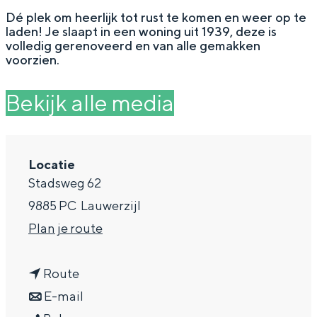
g
Wat ga jij doen?
Dé plek om heerlijk tot rust te komen en weer op te
laden! Je slaapt in een woning uit 1939, deze is
e
Zomerwandelingen in Groningen
volledig gerenoveerd en van alle gemakken
voorzien.
Zwemplekken
Bekijk alle media
DIT IS GRONINGEN
Locatie
Stadsweg 62
9885 PC
Lauwerzijl
n
Plan je route
a
n
a
Route
Top 10
a
n
r
E-mail
bezienswaardigheden