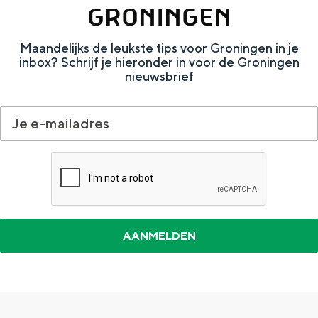
GRONINGEN
e
h
S
r
e
i
Maandelijks de leukste tips voor Groningen in je
t
E
e
inbox? Schrijf je hieronder in voor de Groningen
nieuwsbrief
a
n
z
a
g
u
l
l
r
H
i
d
u
s
e
i
h
u
d
p
t
i
a
s
g
g
c
e
e
h
t
e