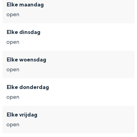
Elke maandag
open
Elke dinsdag
Bijzonder overnachten
open
Overnachten was nog nooit zo leuk. Van
slapen in een voormalige graanzolder
Elke woensdag
van een molen tot overnachten in een
iglo van stro: Groningen biedt voor ieder
open
wat wils.
Elke donderdag
Fietsen
open
Wandelen
Eten & drinken
Elke vrijdag
Winkelen
open
Overnachten