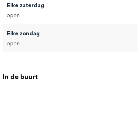
Met kinderen
Elke zaterdag
Theater, muziek en musea
open
REISIDEEËN
Elke zondag
Een week in Stad en Ommeland
open
Een dag op pad in Groningen stad
In de buurt
Dagtripjes zonder auto