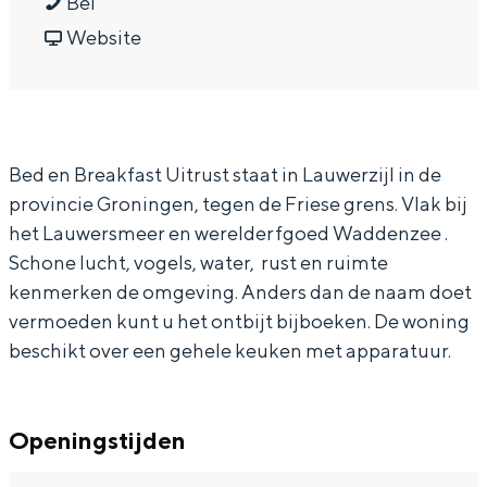
U
a
a
U
Bel
In Groningen ligt het allemaal opvallend
i
r
a
v
i
Website
dicht bij elkaar. De levendigheid van de
stad, de stilte van een hofje, de
t
U
r
a
t
weidsheid van het ommeland en de
r
i
U
n
r
sporen van een eeuwenoud verleden.
u
t
i
U
u
Stad
Bed en Breakfast Uitrust staat in Lauwerzijl in de
s
r
t
i
s
Provincie
provincie Groningen, tegen de Friese grens. Vlak bij
t
u
r
t
t
het Lauwersmeer en werelderfgoed Waddenzee .
Waddenkust
s
u
r
Schone lucht, vogels, water, rust en ruimte
Natuurgebieden
t
s
u
kenmerken de omgeving. Anders dan de naam doet
t
s
vermoeden kunt u het ontbijt bijboeken. De woning
WAT TE DOEN
t
beschikt over een gehele keuken met apparatuur.
Openingstijden