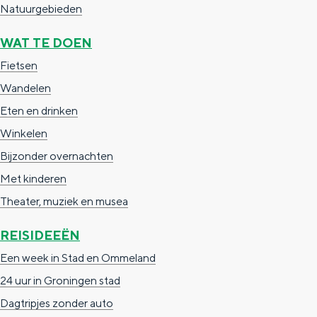
Natuurgebieden
e
h
S
r
e
i
WAT TE DOEN
t
E
e
Fietsen
a
n
z
Wandelen
a
g
u
Eten en drinken
l
l
r
Winkelen
H
i
d
Bijzonder overnachten
u
s
e
Met kinderen
i
h
u
Theater, muziek en musea
d
p
t
REISIDEEËN
i
a
s
Een week in Stad en Ommeland
g
g
c
24 uur in Groningen stad
e
e
h
Dagtripjes zonder auto
t
e