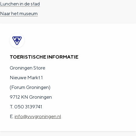
Lunchen in de stad
a
n
Naar het museum
a
S
l
e
:
i
N
t
e
e
TOERISTISCHE INFORMATIE
d
Groningen Store
e
Nieuwe Markt 1
r
(Forum Groningen)
l
9712 KN Groningen
a
T. 050 3139741
n
E.
info@vvvgroningen.nl
d
s