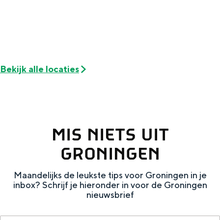
Met kinderen
Theater, muziek en musea
REISIDEEËN
Een week in Stad en Ommeland
Bekijk alle locaties
Een dag op pad in Groningen stad
MIS NIETS UIT
GRONINGEN
Maandelijks de leukste tips voor Groningen in je
inbox? Schrijf je hieronder in voor de Groningen
nieuwsbrief
Dagtripjes zonder auto