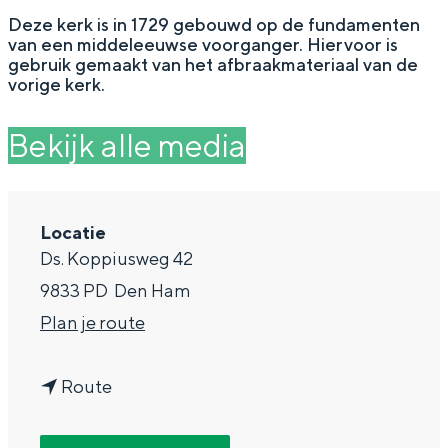
g
Wat ga jij doen?
Deze kerk is in 1729 gebouwd op de fundamenten
van een middeleeuwse voorganger. Hiervoor is
e
Zomerwandelingen in Groningen
gebruik gemaakt van het afbraakmateriaal van de
vorige kerk.
Zwemplekken
Bekijk alle media
DIT IS GRONINGEN
Locatie
Ds. Koppiusweg 42
9833 PD
Den Ham
n
Plan je route
a
n
a
Route
Top 10
a
r
bezienswaardigheden