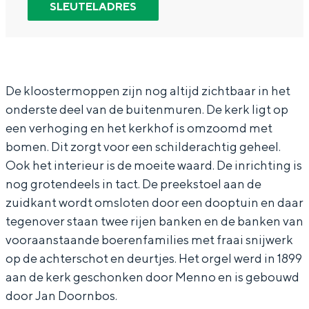
a
K
SLEUTELADRES
In Groningen ligt het allemaal opvallend
r
e
dicht bij elkaar. De levendigheid van de
stad, de stilte van een hofje, de
K
r
weidsheid van het ommeland en de
e
k
sporen van een eeuwenoud verleden.
r
D
De kloostermoppen zijn nog altijd zichtbaar in het
Stad
onderste deel van de buitenmuren. De kerk ligt op
k
e
Provincie
een verhoging en het kerkhof is omzoomd met
D
n
bomen. Dit zorgt voor een schilderachtig geheel.
Waddenkust
e
H
Ook het interieur is de moeite waard. De inrichting is
Natuurgebieden
n
a
nog grotendeels in tact. De preekstoel aan de
H
m
zuidkant wordt omsloten door een dooptuin en daar
WAT TE DOEN
tegenover staan twee rijen banken en de banken van
a
vooraanstaande boerenfamilies met fraai snijwerk
m
op de achterschot en deurtjes. Het orgel werd in 1899
aan de kerk geschonken door Menno en is gebouwd
door Jan Doornbos.