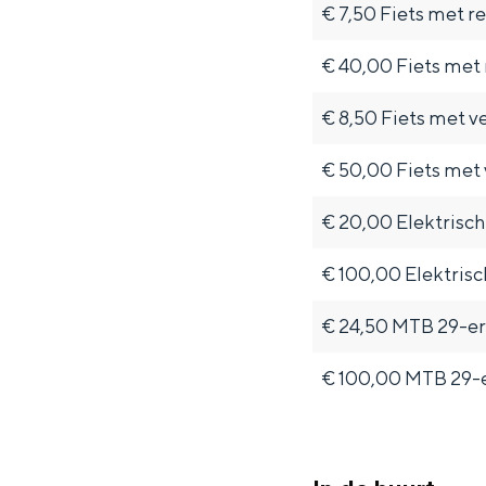
€ 7,50 Fiets met r
€ 40,00 Fiets met
€ 8,50 Fiets met v
€ 50,00 Fiets met 
De rijkdom van Groningen is haar 
€ 20,00 Elektrische
wierdedorp.
Lunchen in de stad
€ 100,00 Elektrisc
Naar het museum
€ 24,50 MTB 29-er 
S
n
nl
€ 100,00 MTB 29-er
e
l
Nederlands
l
G
G
English
en
Deutsch
de
e
o
e