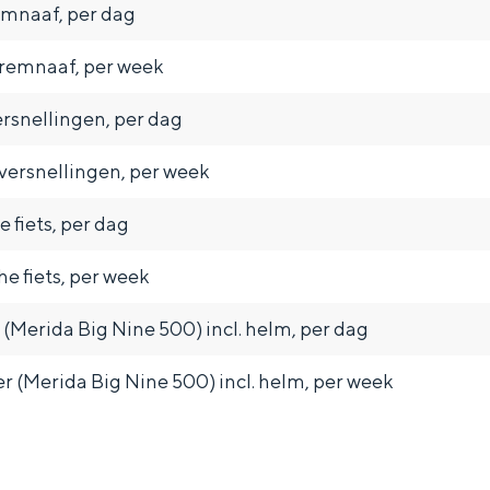
emnaaf, per dag
 remnaaf, per week
ersnellingen, per dag
Dagtripjes zonder auto
versnellingen, per week
veranderlijke landschap. Binen een mum van tijd sta je vanuit de stad 
 fiets, per dag
he fiets, per week
(Merida Big Nine 500) incl. helm, per dag
 (Merida Big Nine 500) incl. helm, per week