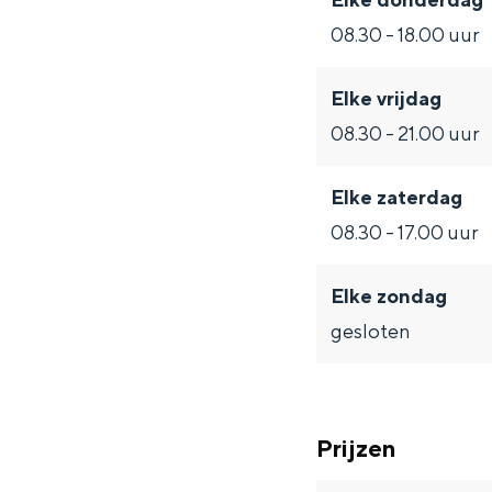
Fietsen
08.30 - 18.00 uur
Wandelen
Eten & drinken
Elke vrijdag
Winkelen
08.30 - 21.00 uur
Overnachten
Met kinderen
Elke zaterdag
08.30 - 17.00 uur
Theater, muziek en musea
Elke zondag
REISIDEEËN
gesloten
Een week in Stad en Ommel
Een dag op pad in Groninge
Prijzen