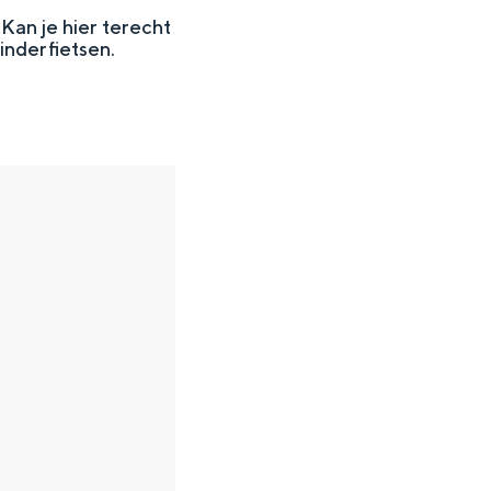
Kan je hier terecht
inderfietsen.
en
n hofje, de weidsheid van het ommeland en de sporen van een