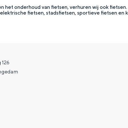
 het onderhoud van fietsen, verhuren wij ook fietsen. 
lektrische fietsen, stadsfietsen, sportieve fietsen en k
 126
ngedam
Top 10 bezienswaardighed
allend dicht bij elkaar. De levendigheid van de stad, de stilte van ee