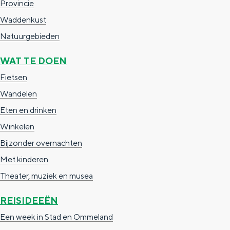
Met kinderen
Provincie
g
b
Theater, muziek en musea
Waddenkust
e
o
Natuurgebieden
b
u
REISIDEEËN
WAT TE DOEN
o
w
Een week in Stad en Ommeland
Fietsen
u
e
Een dag op pad in Groningen stad
Wandelen
w
n
Eten en drinken
e
Winkelen
n
Bijzonder overnachten
Met kinderen
Theater, muziek en musea
REISIDEEËN
Dagtripjes zonder auto
Een week in Stad en Ommeland