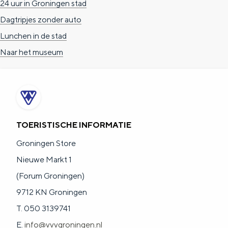
24 uur in Groningen stad
De rijkdom van Groningen is haar
veranderlijke landschap. Binen een mum
Dagtripjes zonder auto
van tijd sta je vanuit de stad aan de
Lunchen in de stad
Waddenzee, midden in het groen of bij
een schattig wierdedorp.
Naar het museum
Lunchen in de stad
Naar het museum
S
n
nl
TOERISTISCHE INFORMATIE
e
l
Nederlands
Groningen Store
l
G
G
English
en
Deutsch
de
Nieuwe Markt 1
e
o
e
(Forum Groningen)
c
t
h
9712 KN Groningen
t
o
e
T. 050 3139741
e
t
n
E.
info@vvvgroningen.nl