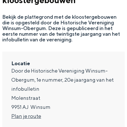
kloostergebouwen
g
Wat ga jij doen?
e
Bekijk de plattegrond met de kloostergebouwen
Zomerwandelingen in Groningen
die is opgesteld door de Historische Vereniging
Zwemplekken
Winsum-Obergum. Deze is gepubliceerd in het
eerste nummer van de twintigste jaargang van het
infobulletin van de vereniging.
DIT IS GRONINGEN
Locatie
Door de Historische Vereniging Winsum-
Obergum, 1e nummer, 20e jaargang van het
infobulletin
Molenstraat
9951 AJ
Winsum
Top 10
n
Plan je route
bezienswaardigheden
a