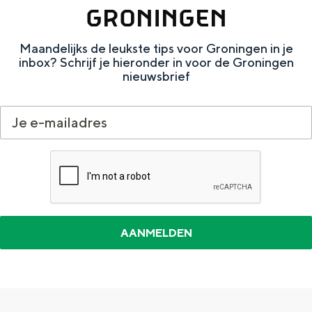
i
GRONINGEN
s
Maandelijks de leukste tips voor Groningen in je
inbox? Schrijf je hieronder in voor de Groningen
Bijzonder overnachten
nieuwsbrief
Overnachten was nog nooit zo leuk. Van
slapen in een voormalige graanzolder
van een molen tot overnachten in een
iglo van stro: Groningen biedt voor ieder
wat wils.
Fietsen
Wandelen
Eten & drinken
Winkelen
Overnachten