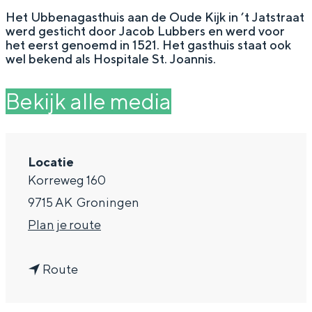
g
Wat ga jij doen?
Het Ubbenagasthuis aan de Oude Kijk in ’t Jatstraat
werd gesticht door Jacob Lubbers en werd voor
e
Zomerwandelingen in Groningen
het eerst genoemd in 1521. Het gasthuis staat ook
wel bekend als Hospitale St. Joannis.
Zwemplekken
Bekijk alle media
DIT IS GRONINGEN
Locatie
Korreweg 160
9715 AK
Groningen
n
Plan je route
a
n
a
Route
Top 10
a
r
bezienswaardigheden