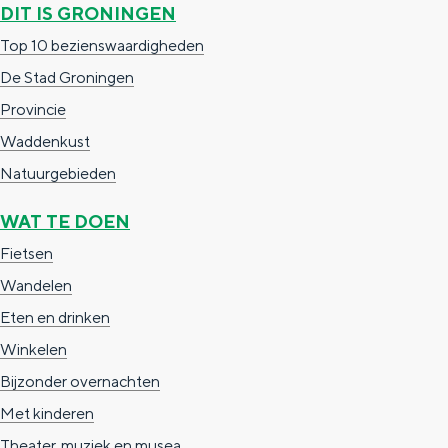
Met kinderen
DIT IS GRONINGEN
Theater, muziek en musea
Top 10 bezienswaardigheden
De Stad Groningen
REISIDEEËN
Provincie
Een week in Stad en Ommeland
Waddenkust
Een dag op pad in Groningen stad
Natuurgebieden
WAT TE DOEN
Fietsen
Wandelen
Eten en drinken
Winkelen
Bijzonder overnachten
Dagtripjes zonder auto
Met kinderen
Theater, muziek en musea