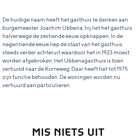
a
U
In Groningen ligt het allemaal opvallend
r
b
dicht bij elkaar. De levendigheid van de
stad, de stilte van een hofje, de
De huidige naam heeft het gasthuis te danken aan
U
b
weidsheid van het ommeland en de
burgemeester Joachim Ubbena, hij liet het gasthuis
b
e
sporen van een eeuwenoud verleden.
halverwege de zestiende eeuw opknappen. In de
b
n
negentiende eeuw liep de staat van het gasthuis
Stad
e
a
steeds verder achteruit waardoor het in 1923 moest
Provincie
n
g
worden afgebroken. Het Ubbenagasthuis is toen
Waddenkust
a
a
verhuisd naar de Korreweg. Daar heeft het tot 1975
Natuurgebieden
zijn functie behouden. De woningen worden nu
g
s
verhuurd aan particulieren.
a
t
WAT TE DOEN
s
h
t
u
h
i
u
s
MIS NIETS UIT