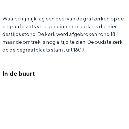
a
H
In Groningen ligt het allemaal opvallend
r
i
dicht bij elkaar. De levendigheid van de
stad, de stilte van een hofje, de
Waarschijnlijk lag een deel van de grafzerken op de
H
s
weidsheid van het ommeland en de
begraafplaats vroeger binnen: in de kerk die hier
i
t
sporen van een eeuwenoud verleden.
destijds stond. De kerk werd afgebroken rond 1811,
s
o
maar de omtrek is nog altijd te zien. De oudste zerk
Stad
t
r
op de begraafplaats stamt uit 1609.
Provincie
o
i
Waddenkust
r
s
Natuurgebieden
In de buurt
i
c
s
h
WAT TE DOEN
c
e
h
B
e
e
B
g