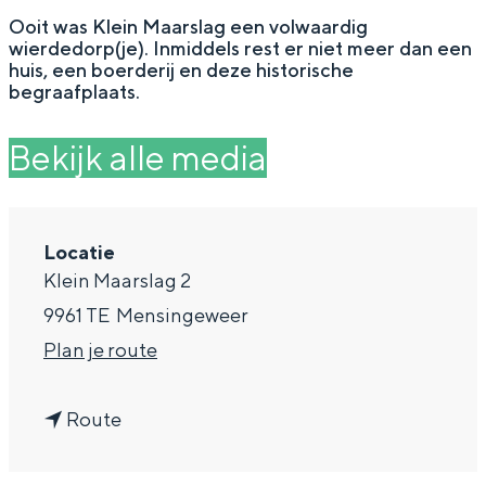
g
Wat ga jij doen?
Ooit was Klein Maarslag een volwaardig
wierdedorp(je). Inmiddels rest er niet meer dan een
e
Zomerwandelingen in Groningen
huis, een boerderij en deze historische
begraafplaats.
Zwemplekken
Bekijk alle media
DIT IS GRONINGEN
Locatie
Klein Maarslag 2
9961 TE
Mensingeweer
n
Plan je route
a
n
a
Route
Top 10
a
r
bezienswaardigheden