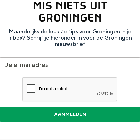
Met kinderen
MIS NIETS UIT
Theater, muziek en musea
GRONINGEN
Maandelijks de leukste tips voor Groningen in je
REISIDEEËN
inbox? Schrijf je hieronder in voor de Groningen
Een week in Stad en Ommeland
nieuwsbrief
Een dag op pad in Groningen stad
Dagtripjes zonder auto