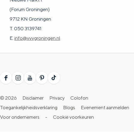
a
n
(Forum Groningen)
a
S
9712 KN Groningen
l
e
T. 050 3139741
:
i
E.
info@vvvgroningen.nl
N
t
e
e
d
e
r
F
I
Y
P
T
l
a
n
o
i
i
© 2026
Disclaimer
Privacy
Colofon
a
c
s
u
n
k
Toegankelijkheidsverklaring
Blogs
Evenement aanmelden
n
e
t
T
t
T
Voor ondernemers
-
Cookie voorkeuren
d
b
a
u
e
o
s
o
g
b
r
k