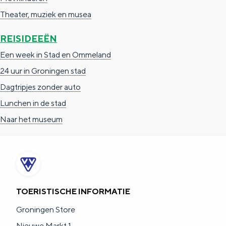
e
h
S
Theater, muziek en musea
r
e
i
REISIDEEËN
t
E
e
Een week in Stad en Ommeland
a
n
z
24 uur in Groningen stad
a
g
u
Dagtripjes zonder auto
l
l
r
Lunchen in de stad
H
i
d
Naar het museum
u
s
e
i
h
u
d
p
t
i
a
s
g
g
c
TOERISTISCHE INFORMATIE
e
e
h
Groningen Store
t
e
Nieuwe Markt 1