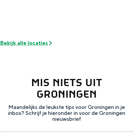
Met kinderen
Theater, muziek en musea
REISIDEEËN
Een week in Stad en Ommeland
Bekijk alle locaties
Een dag op pad in Groningen stad
MIS NIETS UIT
GRONINGEN
Maandelijks de leukste tips voor Groningen in je
inbox? Schrijf je hieronder in voor de Groningen
nieuwsbrief
Dagtripjes zonder auto