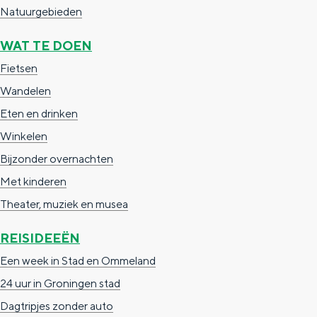
e
h
S
Natuurgebieden
r
e
i
WAT TE DOEN
t
E
e
Fietsen
a
n
z
Wandelen
a
g
u
Eten en drinken
l
l
r
Winkelen
H
i
d
Bijzonder overnachten
u
s
e
Met kinderen
i
h
u
Theater, muziek en musea
d
p
t
i
a
s
REISIDEEËN
g
g
c
Een week in Stad en Ommeland
e
e
h
24 uur in Groningen stad
t
e
Dagtripjes zonder auto