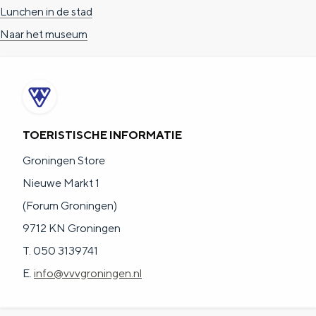
a
n
Lunchen in de stad
a
S
Naar het museum
l
e
:
i
N
t
e
e
TOERISTISCHE INFORMATIE
d
Groningen Store
e
Nieuwe Markt 1
r
(Forum Groningen)
l
9712 KN Groningen
a
T. 050 3139741
n
E.
info@vvvgroningen.nl
d
s