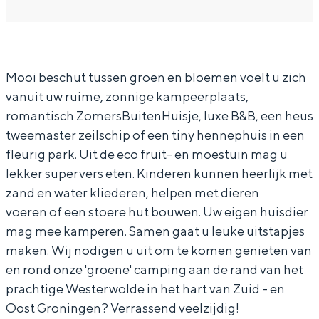
r
a
a
a
In Groningen ligt het allemaal opvallend
dicht bij elkaar. De levendigheid van de
C
r
n
m
stad, de stilte van een hofje, de
a
C
C
p
weidsheid van het ommeland en de
sporen van een eeuwenoud verleden.
Mooi beschut tussen groen en bloemen voelt u zich
m
a
a
i
vanuit uw ruime, zonnige kampeerplaats,
p
m
m
n
Stad
romantisch ZomersBuitenHuisje, luxe B&B, een heus
i
p
p
g
Provincie
tweemaster zeilschip of een tiny hennephuis in een
n
i
i
Z
fleurig park. Uit de eco fruit- en moestuin mag u
Waddenkust
g
n
n
o
lekker supervers eten. Kinderen kunnen heerlijk met
Natuurgebieden
Z
g
g
m
zand en water kliederen, helpen met dieren
voeren of een stoere hut bouwen. Uw eigen huisdier
o
Z
Z
e
WAT TE DOEN
mag mee kamperen. Samen gaat u leuke uitstapjes
m
o
o
r
maken. Wij nodigen u uit om te komen genieten van
e
m
m
s
en rond onze 'groene' camping aan de rand van het
r
e
e
B
prachtige Westerwolde in het hart van Zuid - en
s
r
r
u
Oost Groningen? Verrassend veelzijdig!