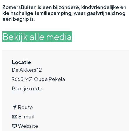
g
Wat ga jij doen?
ZomersBuiten is een bijzondere, kindvriendelijke en
kleinschalige familiecamping, waar gastvrijheid nog
e
Zomerwandelingen in Groningen
een begrip is.
Zwemplekken
Bekijk alle media
DIT IS GRONINGEN
Locatie
De Akkers 12
9665 MZ
Oude Pekela
n
Plan je route
a
n
a
Route
a
n
r
E-mail
Top 10
bezienswaardigheden
a
a
v
C
Website