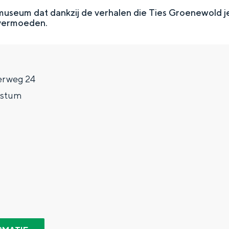
 museum dat dankzij de verhalen die Ties Groenewold je
 vermoeden.
erweg 24
lstum
Top 10 bezienswaardighed
allend dicht bij elkaar. De levendigheid van de stad, de stilte van ee