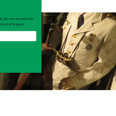
k zijn om de website
akkoord te gaan.
zomervakantie. Wat ga jij doen?