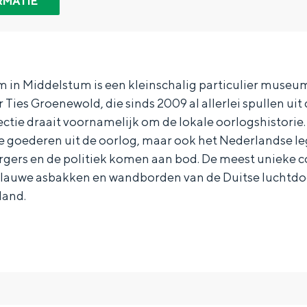
RMATIE
in Middelstum is een kleinschalig particulier muse
Ties Groenewold, die sinds 2009 al allerlei spullen uit
lectie draait voornamelijk om de lokale oorlogshistori
se goederen uit de oorlog, maar ook het Nederlandse le
rgers en de politiek komen aan bod. De meest unieke co
 blauwe asbakken en wandborden van de Duitse luchtdoe
land.
Bijzonder overnachten
. Van slapen in een voormalige graanzolder van een molen tot overnach