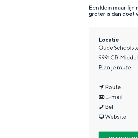
g
Een klein maar fijn
groter is dan doet
e
DIT IS GRONINGEN
Locatie
Oude Schoolst
9991 CR
Midde
n
Plan je route
a
n
a
Route
a
n
r
E-mail
O
a
a
O
Bel
In Groningen ligt het allemaal opv
eeuwenoud verleden.
o
r
a
v
o
Website
r
O
r
a
r
Stad
l
o
O
n
l
Provincie