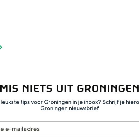
Dagtripjes zonder auto
veranderlijke landschap. Binen een mum van tijd sta je vanuit de stad 
MIS NIETS UIT GRONINGE
leukste tips voor Groningen in je inbox? Schrijf je hier
Groningen nieuwsbrief