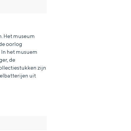
um. Het museum
 de oorlog
e. In het musuem
ger, de
llectiestukken zijn
lbatterijen uit
ten in een iglo van stro: Groningen biedt voor ieder wat wils.