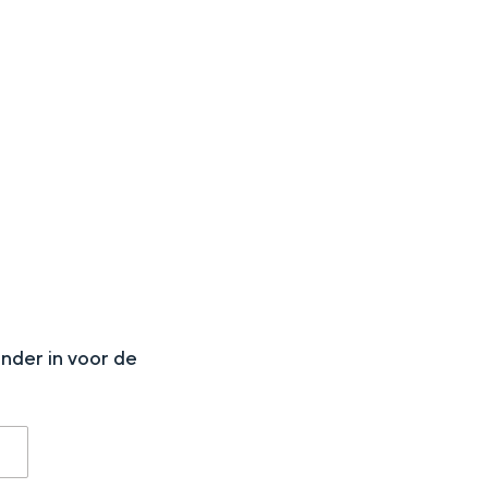
aan de Waddenzee, midden in het groen of bij een schattig
N
onder in voor de