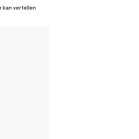
 kan vertellen
en
n hofje, de weidsheid van het ommeland en de sporen van een