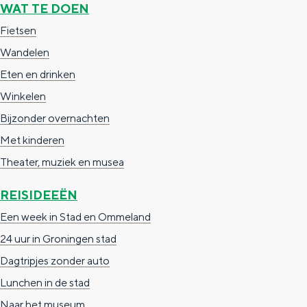
WAT TE DOEN
g
g
c
Fietsen
e
e
h
Wandelen
t
e
Eten en drinken
a
n
Winkelen
a
S
Bijzonder overnachten
l
e
Met kinderen
:
i
Theater, muziek en musea
N
t
e
e
REISIDEEËN
d
Een week in Stad en Ommeland
e
24 uur in Groningen stad
r
Dagtripjes zonder auto
l
Lunchen in de stad
a
Naar het museum