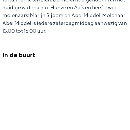
e
k
huidige waterschap Hunze en Aa’s en heeft twee
e
molenaars: Marijn Sijbom en Abel Middel. Molenaar
Abel Middel is iedere zaterdagmiddag aanwezig van
13.00 tot 16.00 uur.
Bijzonder overnachten
Overnachten was nog nooit zo leuk. Van
slapen in een voormalige graanzolder
In de buurt
van een molen tot overnachten in een
iglo van stro: Groningen biedt voor ieder
wat wils.
Fietsen
Wandelen
Eten & drinken
Winkelen
Overnachten