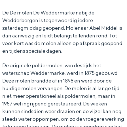
e
o
M
e
In Groningen ligt het allemaal opvallend
dicht bij elkaar. De levendigheid van de
De De molen De Weddermarke nabij de
n
l
o
n
stad, de stilte van een hofje, de
Wedderbergen is tegenwoordig iedere
W
e
l
W
weidsheid van het ommeland en de
zaterdagmiddag geopend. Molenaar Abel Middel is
sporen van een eeuwenoud verleden.
e
n
e
e
dan aanwezig en leidt belangstellenden rond. Tot
d
W
n
d
Stad
voor kort was de molen alleen op afspraak geopend
d
e
W
d
en tijdens speciale dagen.
Provincie
e
d
e
e
Waddenkust
De originele poldermolen, van destijds het
r
d
d
r
Natuurgebieden
waterschap Weddermarke, werd in 1875 gebouwd.
m
e
d
m
Deze molen brandde af in 1898 en werd door de
a
r
e
a
huidige molen vervangen. De molen is al lange tijd
WAT TE DOEN
r
m
r
r
niet meer operationeel als poldermolen, maar in
1987 wel ingrijpend gerestaureerd. De wieken
k
a
m
k
kunnen sindsdien weer draaien en de vijzel kan nog
e
r
a
e
steeds water oppompen, om zo de vroegere werking
k
r
te kunnen laten zien. De molen is eigendom van het