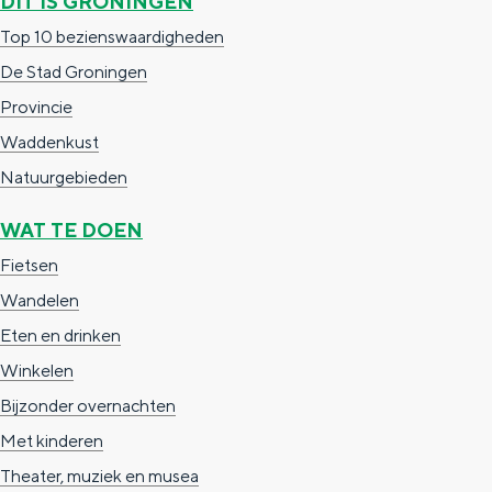
DIT IS GRONINGEN
e
h
S
Top 10 bezienswaardigheden
r
e
i
De Stad Groningen
t
E
e
Provincie
a
n
z
Waddenkust
a
g
u
Natuurgebieden
l
l
r
H
i
d
WAT TE DOEN
u
s
e
Fietsen
i
h
u
Wandelen
d
p
t
Eten en drinken
i
a
s
Winkelen
g
g
c
Bijzonder overnachten
e
e
h
Met kinderen
t
e
Theater, muziek en musea