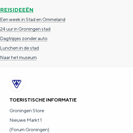
a
n
REISIDEEËN
a
S
Een week in Stad en Ommeland
l
e
24 uur in Groningen stad
:
i
Dagtripjes zonder auto
N
t
Lunchen in de stad
e
e
Naar het museum
d
e
r
l
a
TOERISTISCHE INFORMATIE
n
Groningen Store
d
Nieuwe Markt 1
s
(Forum Groningen)