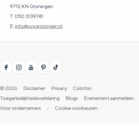
9712 KN Groningen
T. 050 3139741
E.
info@vvvgroningen.nl
F
I
Y
P
T
a
n
o
i
i
© 2026
Disclaimer
Privacy
Colofon
c
s
u
n
k
Toegankelijkheidsverklaring
Blogs
Evenement aanmelden
e
t
T
t
T
Voor ondernemers
-
Cookie voorkeuren
b
a
u
e
o
o
g
b
r
k
o
r
e
e
V