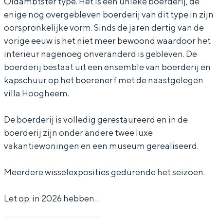
Oldambtster type. Het is een unieke boerderij, de
t
b
m
s
e
enige nog overgebleven boerderij van dit type in zijn
t
b
e
u
oorspronkelijke vorm. Sinds de jaren dertig van de
t
u
m
vorige eeuw is het niet meer bewoond waardoor het
m
O
Bijzonder overnachten
interieur nagenoeg onveranderd is gebleven. De
boerderij bestaat uit een ensemble van boerderij en
O
l
Overnachten was nog nooit zo leuk. Van
kapschuur op het boerenerf met de naastgelegen
l
d
slapen in een voormalige graanzolder
villa Hoogheem.
van een molen tot overnachten in een
d
a
iglo van stro: Groningen biedt voor ieder
a
m
wat wils.
De boerderij is volledig gerestaureerd en in de
m
b
boerderij zijn onder andere twee luxe
Fietsen
vakantiewoningen en een museum gerealiseerd.
b
t
Wandelen
t
Eten & drinken
Meerdere wisselexposities gedurende het seizoen.
Winkelen
Let op: in 2026 hebben…
Overnachten