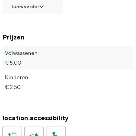
Met kinderen
Lees verder
Theater, muziek en musea
REISIDEEËN
Prijzen
Een week in Stad en Ommeland
Een dag op pad in Groningen stad
Volwassenen
€ 5,00
Kinderen
€ 2,50
location.accessibility
Dagtripjes zonder auto