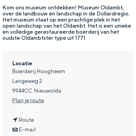
g
Wat ga jij doen?
Kom ons museum ontdekken! Museum Oldambt,
over de landbouw en landschap in de Dollardregio.
e
Zomerwandelingen in Groningen
Het museum staat op een prachtige plek in het
open landschap van het Oldambt. Het is een unieke
Zwemplekken
en volledige gerestaureerde boerderij van het
oudste Oldambtster type uit 1771.
DIT IS GRONINGEN
Locatie
Boerderij Hoogheem
Langeweg 2
9944CC
Nieuwolda
n
Plan je route
a
n
a
Route
Top 10
bezienswaardigheden
a
n
r
E-mail