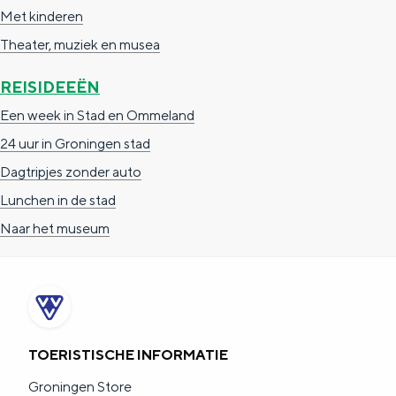
Met kinderen
c
t
h
Theater, muziek en musea
t
o
e
e
t
n
REISIDEEËN
e
h
S
Een week in Stad en Ommeland
r
e
i
24 uur in Groningen stad
t
E
e
Dagtripjes zonder auto
a
n
z
Lunchen in de stad
a
g
u
Naar het museum
l
l
r
H
i
d
u
s
e
i
h
u
TOERISTISCHE INFORMATIE
d
p
t
Groningen Store
i
a
s