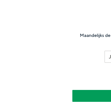
Fietsen
Wandelen
Eten & drinken
Winkelen
Maandelijks de 
Overnachten
Met kinderen
Theater, muziek en musea
REISIDEEËN
Een week in Stad en Ommel
Een dag op pad in Groninge