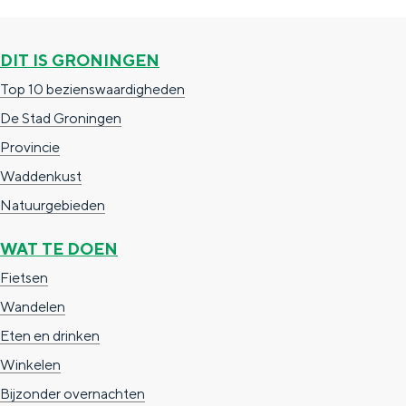
DIT IS GRONINGEN
Top 10 bezienswaardigheden
De Stad Groningen
Provincie
De rijkdom van Groningen is haar 
Waddenkust
wierdedorp.
Natuurgebieden
Lunchen in de stad
WAT TE DOEN
Naar het museum
Fietsen
Wandelen
S
n
nl
Eten en drinken
e
l
Nederlands
Winkelen
l
G
G
English
en
Deutsch
de
Bijzonder overnachten
e
o
e