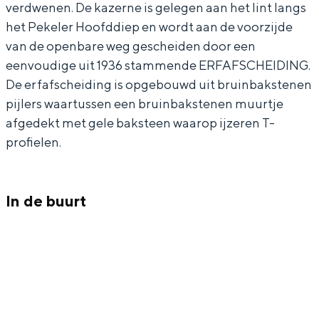
m
r
verdwenen. De kazerne is gelegen aan het lint langs
het Pekeler Hoofddiep en wordt aan de voorzijde
a
e
van de openbare weg gescheiden door een
r
c
eenvoudige uit 1936 stammende ERFAFSCHEIDING.
e
h
Bijzonder overnachten
De erfafscheiding is opgebouwd uit bruinbakstenen
c
a
pijlers waartussen een bruinbakstenen muurtje
Overnachten was nog nooit zo leuk. Van
h
u
afgedekt met gele baksteen waarop ijzeren T-
slapen in een voormalige graanzolder
van een molen tot overnachten in een
profielen.
a
s
iglo van stro: Groningen biedt voor ieder
u
s
wat wils.
s
e
In de buurt
Fietsen
s
e
Wandelen
e
k
Eten & drinken
e
a
Winkelen
k
z
Overnachten
a
e