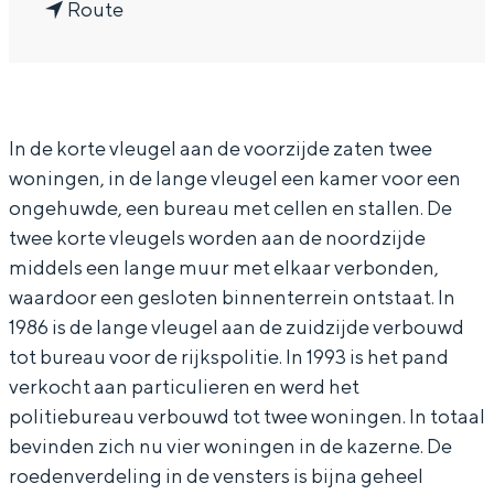
n
a
Route
In Groningen ligt het allemaal opvallend
a
r
dicht bij elkaar. De levendigheid van de
stad, de stilte van een hofje, de
a
V
weidsheid van het ommeland en de
r
o
sporen van een eeuwenoud verleden.
In de korte vleugel aan de voorzijde zaten twee
V
o
Stad
woningen, in de lange vleugel een kamer voor een
o
r
Provincie
ongehuwde, een bureau met cellen en stallen. De
o
m
twee korte vleugels worden aan de noordzijde
Waddenkust
r
a
middels een lange muur met elkaar verbonden,
Natuurgebieden
m
l
waardoor een gesloten binnenterrein ontstaat. In
a
i
1986 is de lange vleugel aan de zuidzijde verbouwd
WAT TE DOEN
tot bureau voor de rijkspolitie. In 1993 is het pand
l
g
verkocht aan particulieren en werd het
i
e
politiebureau verbouwd tot twee woningen. In totaal
g
m
bevinden zich nu vier woningen in de kazerne. De
e
a
roedenverdeling in de vensters is bijna geheel