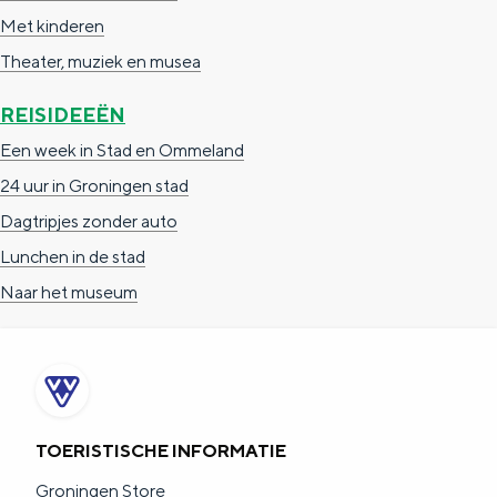
a
n
Met kinderen
a
S
Theater, muziek en musea
l
e
REISIDEEËN
:
i
Een week in Stad en Ommeland
N
t
24 uur in Groningen stad
e
e
Dagtripjes zonder auto
d
Lunchen in de stad
e
Naar het museum
r
l
a
n
d
TOERISTISCHE INFORMATIE
s
Groningen Store