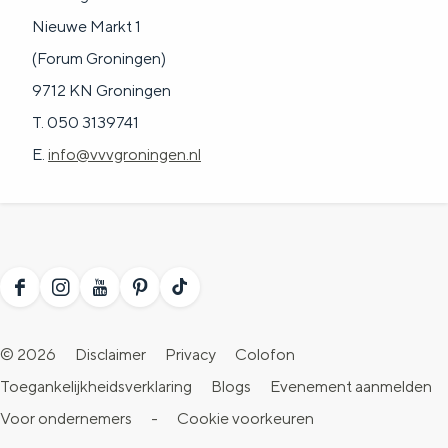
Nieuwe Markt 1
(Forum Groningen)
9712 KN Groningen
T. 050 3139741
E.
info@vvvgroningen.nl
F
I
Y
P
T
a
n
o
i
i
© 2026
Disclaimer
Privacy
Colofon
c
s
u
n
k
Toegankelijkheidsverklaring
Blogs
Evenement aanmelden
e
t
T
t
T
Voor ondernemers
-
Cookie voorkeuren
b
a
u
e
o