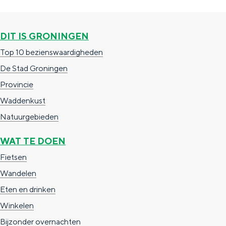
e
h
S
r
e
i
DIT IS GRONINGEN
t
E
e
Top 10 bezienswaardigheden
a
n
z
De Stad Groningen
a
g
u
Provincie
l
l
r
Waddenkust
H
i
d
Natuurgebieden
u
s
e
i
h
u
WAT TE DOEN
d
p
t
Fietsen
i
a
s
Wandelen
g
g
c
Eten en drinken
e
e
h
Winkelen
t
e
Bijzonder overnachten