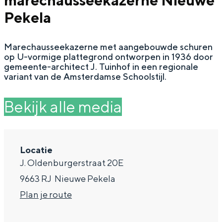
marechausseekazerne Nieuwe
g
Wat ga jij doen?
Pekela
e
Zomerwandelingen in Groningen
Marechausseekazerne met aangebouwde schuren
Zwemplekken
op U-vormige plattegrond ontworpen in 1936 door
gemeente-architect J. Tuinhof in een regionale
variant van de Amsterdamse Schoolstijl.
DIT IS GRONINGEN
Bekijk alle media
Locatie
J. Oldenburgerstraat 20E
9663 RJ
Nieuwe Pekela
n
Plan je route
Top 10
bezienswaardigheden
a