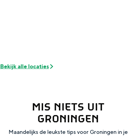
Met kinderen
Theater, muziek en musea
REISIDEEËN
Een week in Stad en Ommeland
Een dag op pad in Groningen stad
Bekijk alle locaties
MIS NIETS UIT
GRONINGEN
Dagtripjes zonder auto
Maandelijks de leukste tips voor Groningen in je