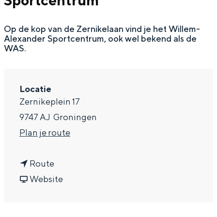
Sportcentrum
g
Wat ga jij doen?
e
Op de kop van de Zernikelaan vind je het Willem-
Zomerwandelingen in Groningen
Alexander Sportcentrum, ook wel bekend als de
Zwemplekken
WAS.
DIT IS GRONINGEN
Locatie
Zernikeplein 17
9747 AJ
Groningen
n
Plan je route
a
n
a
Route
a
v
r
Website
Top 10
a
a
W
bezienswaardigheden
r
n
i