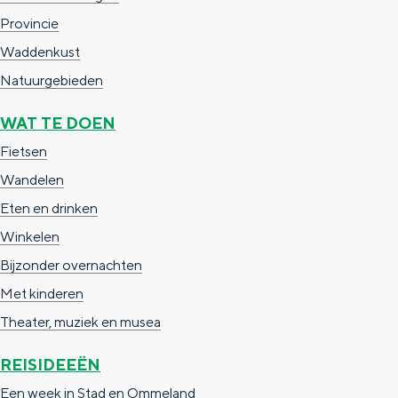
e
h
S
Provincie
r
e
i
Waddenkust
t
E
e
Natuurgebieden
a
n
z
WAT TE DOEN
a
g
u
Fietsen
l
l
r
Wandelen
H
i
d
Eten en drinken
u
s
e
Winkelen
i
h
u
Bijzonder overnachten
d
p
t
Met kinderen
i
a
s
Theater, muziek en musea
g
g
c
e
e
h
REISIDEEËN
t
e
Een week in Stad en Ommeland