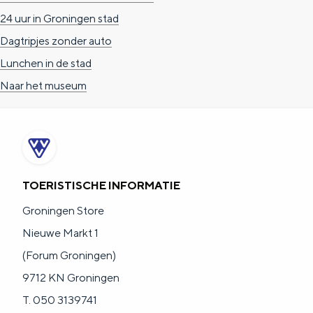
a
n
24 uur in Groningen stad
a
S
Dagtripjes zonder auto
l
e
Lunchen in de stad
:
i
Naar het museum
N
t
e
e
d
e
TOERISTISCHE INFORMATIE
r
l
Groningen Store
a
Nieuwe Markt 1
n
(Forum Groningen)
d
9712 KN Groningen
s
T. 050 3139741