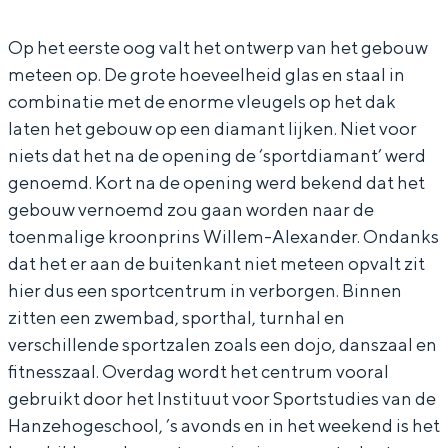
W
W
l
In Groningen ligt het allemaal opvallend
dicht bij elkaar. De levendigheid van de
Op het eerste oog valt het ontwerp van het gebouw
i
i
l
stad, de stilte van een hofje, de
meteen op. De grote hoeveelheid glas en staal in
l
l
e
weidsheid van het ommeland en de
combinatie met de enorme vleugels op het dak
sporen van een eeuwenoud verleden.
l
l
m
laten het gebouw op een diamant lijken. Niet voor
e
e
-
Stad
niets dat het na de opening de ‘sportdiamant’ werd
m
m
A
genoemd. Kort na de opening werd bekend dat het
Provincie
-
-
l
gebouw vernoemd zou gaan worden naar de
Waddenkust
toenmalige kroonprins Willem-Alexander. Ondanks
A
A
e
Natuurgebieden
dat het er aan de buitenkant niet meteen opvalt zit
l
l
x
hier dus een sportcentrum in verborgen. Binnen
e
e
a
WAT TE DOEN
zitten een zwembad, sporthal, turnhal en
x
x
n
verschillende sportzalen zoals een dojo, danszaal en
a
a
d
fitnesszaal. Overdag wordt het centrum vooral
gebruikt door het Instituut voor Sportstudies van de
n
n
e
Hanzehogeschool, ’s avonds en in het weekend is het
d
d
r