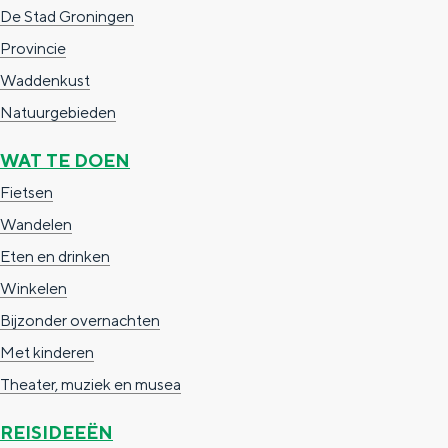
e
h
S
De Stad Groningen
r
e
i
Provincie
t
E
e
Waddenkust
a
n
z
Natuurgebieden
a
g
u
WAT TE DOEN
l
l
r
Fietsen
H
i
d
Wandelen
u
s
e
Eten en drinken
i
h
u
Winkelen
d
p
t
Bijzonder overnachten
i
a
s
Met kinderen
g
g
c
Theater, muziek en musea
e
e
h
t
e
REISIDEEËN