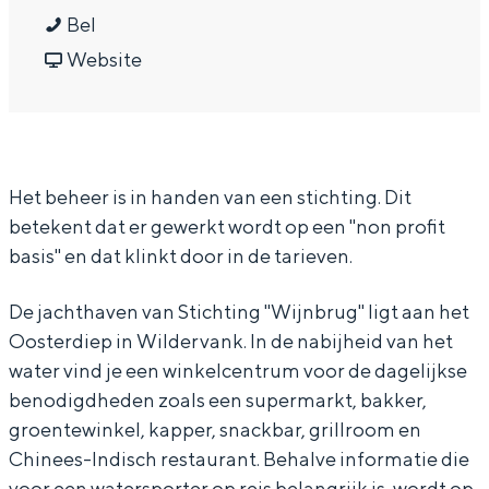
In Groningen ligt het allemaal opvallend
J
a
a
J
Bel
dicht bij elkaar. De levendigheid van de
a
r
a
v
a
Website
stad, de stilte van een hofje, de
weidsheid van het ommeland en de
c
J
r
a
c
sporen van een eeuwenoud verleden.
h
a
J
n
h
t
c
a
J
t
Stad
Het beheer is in handen van een stichting. Dit
h
h
c
a
h
Provincie
betekent dat er gewerkt wordt op een "non profit
a
t
h
c
a
Waddenkust
basis" en dat klinkt door in de tarieven.
v
h
t
h
v
Natuurgebieden
e
a
h
t
e
De jachthaven van Stichting "Wijnbrug" ligt aan het
n
v
a
h
n
Oosterdiep in Wildervank. In de nabijheid van het
WAT TE DOEN
water vind je een winkelcentrum voor de dagelijkse
S
e
v
a
S
benodigdheden zoals een supermarkt, bakker,
c
n
e
v
c
groentewinkel, kapper, snackbar, grillroom en
h
S
n
e
h
Chinees-Indisch restaurant. Behalve informatie die
i
c
S
n
i
voor een watersporter op reis belangrijk is, wordt op