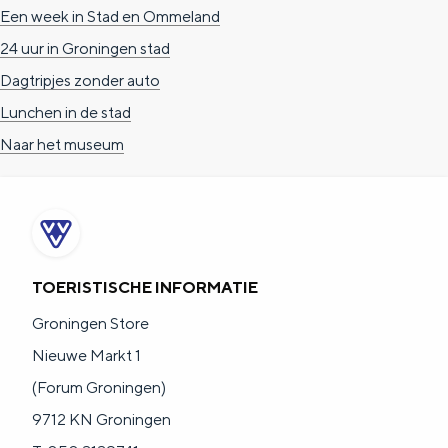
a
n
Een week in Stad en Ommeland
a
S
24 uur in Groningen stad
l
e
Dagtripjes zonder auto
:
i
Lunchen in de stad
N
t
Naar het museum
e
e
d
e
r
TOERISTISCHE INFORMATIE
l
Groningen Store
a
Nieuwe Markt 1
n
(Forum Groningen)
d
9712 KN Groningen
s