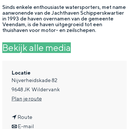
g
Wat ga jij doen?
Sinds enkele enthousiaste watersporters, met name
aanwonende van de Jachthaven Schipperskwartier
e
Zomerwandelingen in Groningen
in 1993 de haven overnamen van de gemeente
Veendam, is de haven uitgegroeid tot een
Zwemplekken
thuishaven voor motor- en zeilschepen.
Bekijk alle media
DIT IS GRONINGEN
Locatie
Nijverheidskade 82
9648 JK
Wildervank
n
Plan je route
a
Top 10
n
a
Route
bezienswaardigheden
a
n
r
E-mail