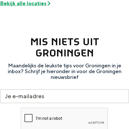
Met kinderen
Bekijk alle locaties
Theater, muziek en musea
REISIDEEËN
MIS NIETS UIT
Een week in Stad en Ommeland
Een dag op pad in Groningen stad
GRONINGEN
Maandelijks de leukste tips voor Groningen in je
inbox? Schrijf je hieronder in voor de Groningen
nieuwsbrief
Dagtripjes zonder auto