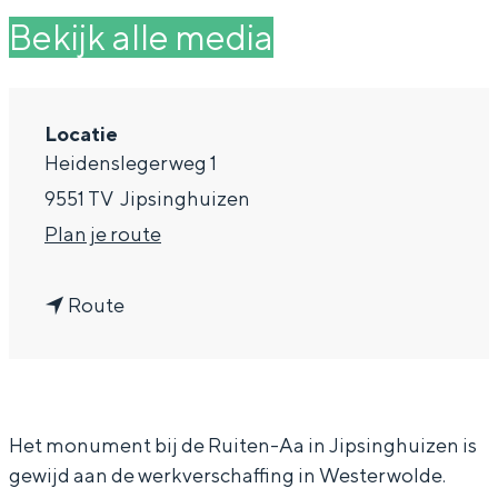
g
Wat ga jij doen?
Bekijk alle media
e
Zomerwandelingen in Groningen
Zwemplekken
Locatie
Heidenslegerweg 1
DIT IS GRONINGEN
9551 TV
Jipsinghuizen
n
Plan je route
a
n
a
Route
a
r
a
M
r
o
Top 10
Het monument bij de Ruiten-Aa in Jipsinghuizen is
M
n
bezienswaardigheden
gewijd aan de werkverschaffing in Westerwolde.
o
u