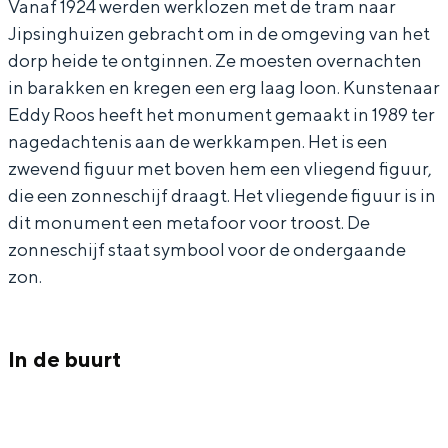
Vanaf 1924 werden werklozen met de tram naar
n
m
In Groningen ligt het allemaal opvallend
Jipsinghuizen gebracht om in de omgeving van het
dicht bij elkaar. De levendigheid van de
u
e
dorp heide te ontginnen. Ze moesten overnachten
stad, de stilte van een hofje, de
m
n
weidsheid van het ommeland en de
in barakken en kregen een erg laag loon. Kunstenaar
sporen van een eeuwenoud verleden.
e
t
Eddy Roos heeft het monument gemaakt in 1989 ter
nagedachtenis aan de werkkampen. Het is een
n
J
Stad
zwevend figuur met boven hem een vliegend figuur,
t
i
Provincie
die een zonneschijf draagt. Het vliegende figuur is in
J
p
Waddenkust
dit monument een metafoor voor troost. De
i
s
zonneschijf staat symbool voor de ondergaande
Natuurgebieden
p
i
zon.
s
n
WAT TE DOEN
i
g
In de buurt
n
h
g
u
h
i