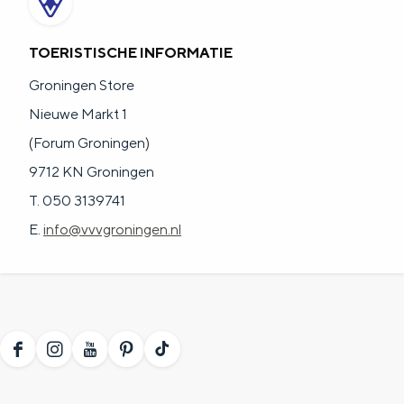
a
n
a
S
TOERISTISCHE INFORMATIE
l
e
Groningen Store
:
i
Nieuwe Markt 1
N
t
(Forum Groningen)
e
e
9712 KN Groningen
d
T. 050 3139741
e
E.
info@vvvgroningen.nl
r
l
a
n
d
F
I
Y
P
T
s
a
n
o
i
i