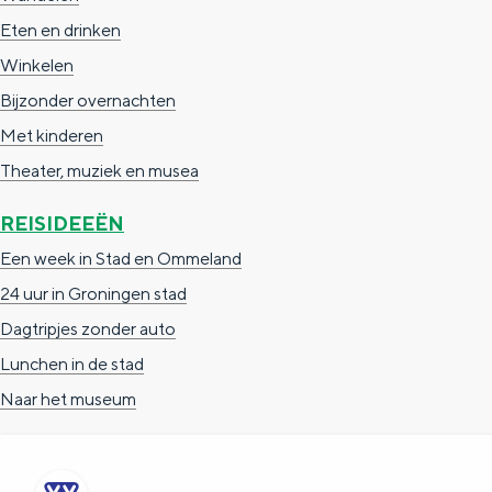
e
h
S
Eten en drinken
r
e
i
Winkelen
t
E
e
Bijzonder overnachten
a
n
z
Met kinderen
a
g
u
Theater, muziek en musea
l
l
r
REISIDEEËN
H
i
d
Een week in Stad en Ommeland
u
s
e
24 uur in Groningen stad
i
h
u
Dagtripjes zonder auto
d
p
t
Lunchen in de stad
i
a
s
Naar het museum
g
g
c
e
e
h
t
e