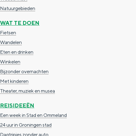
e
h
S
Natuurgebieden
r
e
i
WAT TE DOEN
t
E
e
Fietsen
a
n
z
Wandelen
a
g
u
Eten en drinken
l
l
r
Winkelen
H
i
d
Bijzonder overnachten
u
s
e
Met kinderen
i
h
u
Theater, muziek en musea
d
p
t
i
a
s
REISIDEEËN
g
g
c
Een week in Stad en Ommeland
e
e
h
24 uur in Groningen stad
t
e
Dagtripjes zonder auto