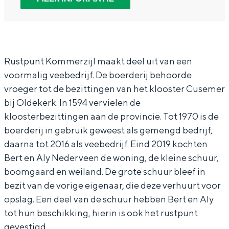
In Groningen ligt het allemaal opvallend
R
R
s
dicht bij elkaar. De levendigheid van de
u
u
t
stad, de stilte van een hofje, de
weidsheid van het ommeland en de
s
s
p
sporen van een eeuwenoud verleden.
t
t
u
Rustpunt Kommerzijl maakt deel uit van een
voormalig veebedrijf. De boerderij behoorde
p
p
n
Stad
vroeger tot de bezittingen van het klooster Cusemer
u
u
t
Provincie
bij Oldekerk. In 1594 vervielen de
n
n
K
Waddenkust
kloosterbezittingen aan de provincie. Tot 1970 is de
t
t
o
Natuurgebieden
boerderij in gebruik geweest als gemengd bedrijf,
K
K
m
daarna tot 2016 als veebedrijf. Eind 2019 kochten
Bert en Aly Nederveen de woning, de kleine schuur,
o
o
m
WAT TE DOEN
boomgaard en weiland. De grote schuur bleef in
m
m
e
bezit van de vorige eigenaar, die deze verhuurt voor
m
m
r
opslag. Een deel van de schuur hebben Bert en Aly
e
e
z
tot hun beschikking, hierin is ook het rustpunt
r
r
i
gevestigd.