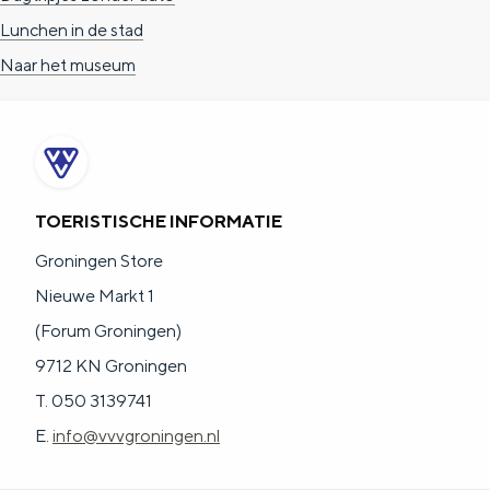
a
n
Lunchen in de stad
a
S
Naar het museum
l
e
:
i
N
t
e
e
TOERISTISCHE INFORMATIE
d
e
Groningen Store
r
Nieuwe Markt 1
l
(Forum Groningen)
a
9712 KN Groningen
n
T. 050 3139741
d
E.
info@vvvgroningen.nl
s