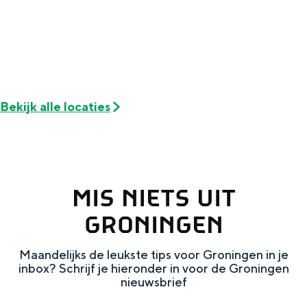
Met kinderen
Theater, muziek en musea
REISIDEEËN
Een week in Stad en Ommeland
Bekijk alle locaties
Een dag op pad in Groningen stad
MIS NIETS UIT
GRONINGEN
Maandelijks de leukste tips voor Groningen in je
inbox? Schrijf je hieronder in voor de Groningen
nieuwsbrief
Dagtripjes zonder auto