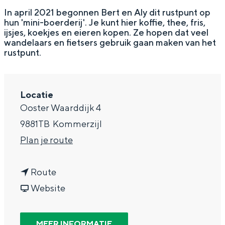
g
Wat ga jij doen?
In april 2021 begonnen Bert en Aly dit rustpunt op
hun 'mini-boerderij'. Je kunt hier koffie, thee, fris,
e
Zomerwandelingen in Groningen
ijsjes, koekjes en eieren kopen. Ze hopen dat veel
wandelaars en fietsers gebruik gaan maken van het
Zwemplekken
rustpunt.
DIT IS GRONINGEN
Locatie
Ooster Waarddijk 4
9881TB
Kommerzijl
n
Plan je route
a
n
a
Route
a
v
r
Website
Top 10
a
a
R
bezienswaardigheden
r
n
u
MEER INFORMATIE