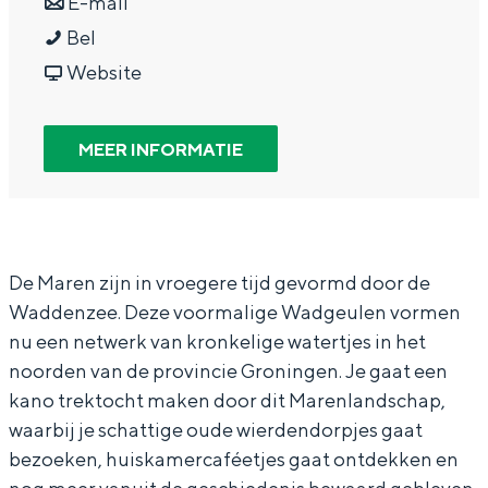
a
n
r
E-mail
In Groningen ligt het allemaal opvallend
H
a
a
H
Bel
dicht bij elkaar. De levendigheid van de
stad, de stilte van een hofje, de
e
r
a
v
e
Website
weidsheid van het ommeland en de
t
H
r
a
t
sporen van een eeuwenoud verleden.
k
e
H
n
k
MEER INFORMATIE
Stad
a
t
e
H
a
Provincie
n
k
t
e
n
Waddenkust
o
a
k
t
o
Natuurgebieden
-
n
a
k
-
De Maren zijn in vroegere tijd gevormd door de
Waddenzee. Deze voormalige Wadgeulen vormen
a
o
n
a
a
nu een netwerk van kronkelige watertjes in het
WAT TE DOEN
v
-
o
n
v
noorden van de provincie Groningen. Je gaat een
o
a
-
o
o
kano trektocht maken door dit Marenlandschap,
n
v
a
-
n
waarbij je schattige oude wierdendorpjes gaat
t
o
v
a
t
bezoeken, huiskamercaféetjes gaat ontdekken en