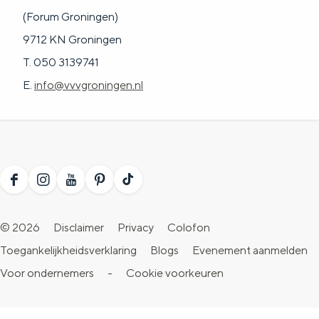
(Forum Groningen)
9712 KN Groningen
T. 050 3139741
E.
info@vvvgroningen.nl
F
I
Y
P
T
a
n
o
i
i
© 2026
Disclaimer
Privacy
Colofon
c
s
u
n
k
Toegankelijkheidsverklaring
Blogs
Evenement aanmelden
e
t
T
t
T
Voor ondernemers
-
Cookie voorkeuren
b
a
u
e
o
o
g
b
r
k