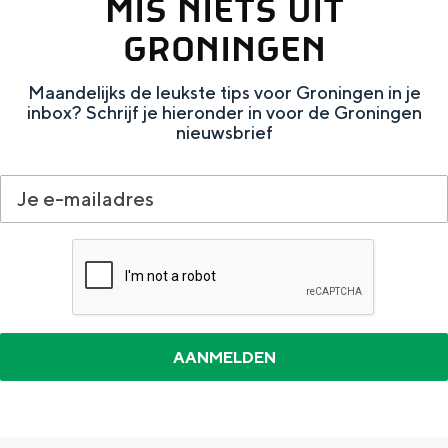
MIS NIETS UIT
a
n
GRONINGEN
a
S
l
e
Maandelijks de leukste tips voor Groningen in je
:
i
inbox? Schrijf je hieronder in voor de Groningen
nieuwsbrief
N
t
e
e
d
e
r
l
a
n
d
s