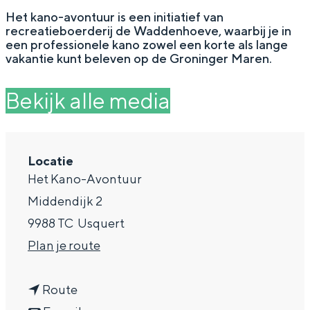
g
Wat ga jij doen?
Het kano-avontuur is een initiatief van
recreatieboerderij de Waddenhoeve, waarbij je in
e
Zomerwandelingen in Groningen
een professionele kano zowel een korte als lange
vakantie kunt beleven op de Groninger Maren.
Zwemplekken
Bekijk alle media
DIT IS GRONINGEN
Locatie
Het Kano-Avontuur
Middendijk 2
9988 TC
Usquert
n
Plan je route
a
Top 10
n
a
Route
bezienswaardigheden