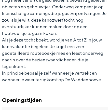
nog meer vanuit de geschiedenis bewaard gebleven
u
n
o
v
u
objecten en gebouwtjes. Onderweg kampeer je op
u
t
n
o
u
kleinschalige campings die je gastvrij ontvangen. Je
r
u
t
n
r
zou, als je wilt, deze kanozwerftocht nog
u
u
t
avontuurlijker kunnen maken door op een
Bijzonder overnachten
r
u
u
houtvuurtje te gaan koken.
Overnachten was nog nooit zo leuk. Van
r
u
Als je deze tocht boekt, word je van A tot Z in jouw
slapen in een voormalige graanzolder
kanovakantie begeleid. Je krijgt een zeer
r
van een molen tot overnachten in een
gedetailleerd routeboekje mee en leest onderweg
iglo van stro: Groningen biedt voor ieder
wat wils.
daarin over de bezienswaardigheden die je
tegenkomt.
Fietsen
In principe bepaal je zelf wanneer je vertrekt en
Wandelen
wanneer je weer terugkomt op De Waddenhoeve.
Eten & drinken
Winkelen
Openingstijden
Overnachten