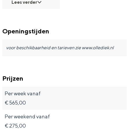
Met kinderen
Lees verder
Theater, muziek en musea
REISIDEEËN
Openingstijden
Een week in Stad en Ommeland
voor beschikbaarheid en tarieven zie www.ollediek.nl
Een dag op pad in Groningen stad
Prijzen
Per week vanaf
€ 565,00
Per weekend vanaf
Dagtripjes zonder auto
€ 275,00