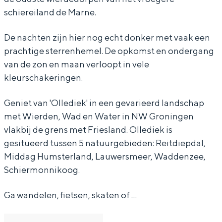
schiereiland de Marne.
De nachten zijn hier nog echt donker met vaak een
prachtige sterrenhemel. De opkomst en ondergang
Bijzonder overnachten
van de zon en maan verloopt in vele
Overnachten was nog nooit zo leuk. Van
kleurschakeringen.
slapen in een voormalige graanzolder
van een molen tot overnachten in een
Geniet van 'Ollediek' in een gevarieerd landschap
iglo van stro: Groningen biedt voor ieder
met Wierden, Wad en Water in NW Groningen
wat wils.
vlakbij de grens met Friesland. Ollediek is
Fietsen
gesitueerd tussen 5 natuurgebieden: Reitdiepdal,
Middag Humsterland, Lauwersmeer, Waddenzee,
Wandelen
Schiermonnikoog.
Eten & drinken
Winkelen
Ga wandelen, fietsen, skaten of …
Overnachten