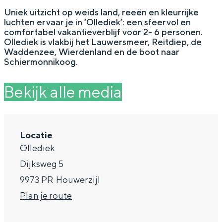
g
Wat ga jij doen?
Uniek uitzicht op weids land, reeën en kleurrijke
luchten ervaar je in ‘Ollediek’: een sfeervol en
e
Zomerwandelingen in Groningen
comfortabel vakantieverblijf voor 2- 6 personen.
Ollediek is vlakbij het Lauwersmeer, Reitdiep, de
Zwemplekken
Waddenzee, Wierdenland en de boot naar
Schiermonnikoog.
DIT IS GRONINGEN
Bekijk alle media
Locatie
Ollediek
Dijksweg 5
9973 PR
Houwerzijl
n
Plan je route
Top 10
bezienswaardigheden
a