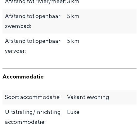
Afstand tot rivier/meer:
3 km
a
n
a
S
Afstand tot openbaar
5 km
l
e
zwembad:
:
i
Afstand tot openbaar
5 km
N
t
vervoer:
e
e
d
e
Accommodatie
r
l
Soort accommodatie:
Vakantiewoning
a
Uitstraling/Inrichting
Luxe
n
accommodatie:
d
s