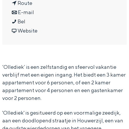
n
a
Route
In Groningen ligt het allemaal opvallend
dicht bij elkaar. De levendigheid van de
a
n
r
E-mail
stad, de stilte van een hofje, de
O
a
a
O
Bel
weidsheid van het ommeland en de
l
r
a
v
l
Website
sporen van een eeuwenoud verleden.
l
O
r
a
l
Stad
e
l
O
n
e
Provincie
d
l
l
O
d
Waddenkust
‘Ollediek’ is een zelfstandig en sfeervol vakantie
i
e
l
l
i
Natuurgebieden
verblijf met een eigen ingang. Het biedt een 3 kamer
e
d
e
l
e
appartement voor 6 personen, of een 2 kamer
k
i
d
e
k
appartement voor 4 personen en een gastenkamer
WAT TE DOEN
e
i
d
voor 2 personen.
k
e
i
'Ollediek' is gesitueerd op een voormalige zeedijk,
k
e
aan een doodlopend straatje in Houwerzijl, een van
k
de oudste wierdedorpen van het vroegere