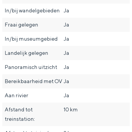
e
h
S
In/bij wandelgebieden
Ja
r
e
i
t
E
e
Fraai gelegen
Ja
a
n
z
In/bij museumgebied
Ja
a
g
u
l
l
r
Landelijk gelegen
Ja
H
i
d
Panoramisch uitzicht
Ja
u
s
e
i
h
u
Bereikbaarheid met OV
Ja
d
p
t
Aan rivier
Ja
i
a
s
g
g
c
Afstand tot
10 km
e
e
h
treinstation:
t
e