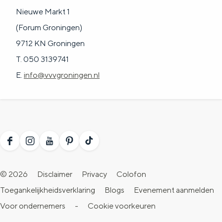
Nieuwe Markt 1
(Forum Groningen)
9712 KN Groningen
T. 050 3139741
E.
info@vvvgroningen.nl
F
I
Y
P
T
a
n
o
i
i
© 2026
Disclaimer
Privacy
Colofon
c
s
u
n
k
Toegankelijkheidsverklaring
Blogs
Evenement aanmelden
e
t
T
t
T
Voor ondernemers
-
Cookie voorkeuren
b
a
u
e
o