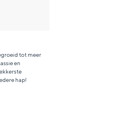
gegroeid tot meer
assie en
ekkerste
iedere hap!
ten in een iglo van stro: Groningen biedt voor ieder wat wils.