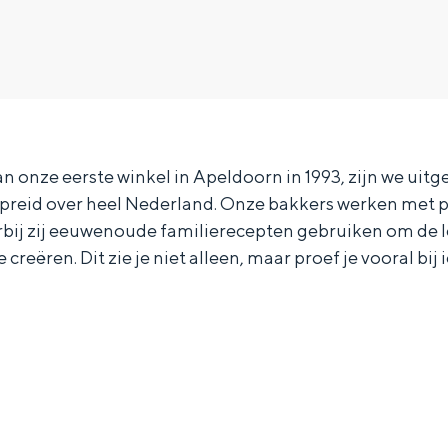
n onze eerste winkel in Apeldoorn in 1993, zijn we uit
spreid over heel Nederland. Onze bakkers werken met p
ij zij eeuwenoude familierecepten gebruiken om de l
reëren. Dit zie je niet alleen, maar proef je vooral bij 
Bijzonder overnachten
. Van slapen in een voormalige graanzolder van een molen tot overnach