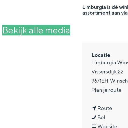
g
Limburgia is dé win
assortiment aan vla
e
DIT IS GRONINGEN
Bekijk alle media
Locatie
Limburgia Win
Vissersdijk 22
9671EH
Winsch
n
Plan je route
a
In Groningen ligt het allemaal opv
eeuwenoud verleden.
n
a
Route
L
a
r
Bel
Stad
i
a
v
L
Website
Provincie