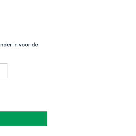
N
onder in voor de
aan de Waddenzee, midden in het groen of bij een schattig