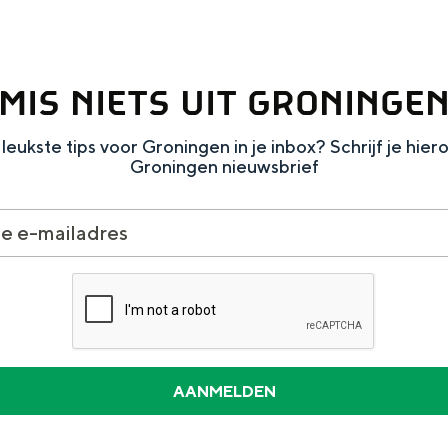
MIS NIETS UIT GRONINGE
Dagtripjes zonder auto
leukste tips voor Groningen in je inbox? Schrijf je hier
Groningen nieuwsbrief
veranderlijke landschap. Binen een mum van tijd sta je vanuit de stad 