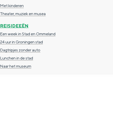
Met kinderen
g
g
c
Theater, muziek en musea
e
e
h
t
e
REISIDEEËN
a
n
Een week in Stad en Ommeland
a
S
24 uur in Groningen stad
l
e
Dagtripjes zonder auto
:
i
Lunchen in de stad
N
t
Naar het museum
e
e
d
e
r
TOERISTISCHE INFORMATIE
l
a
Groningen Store