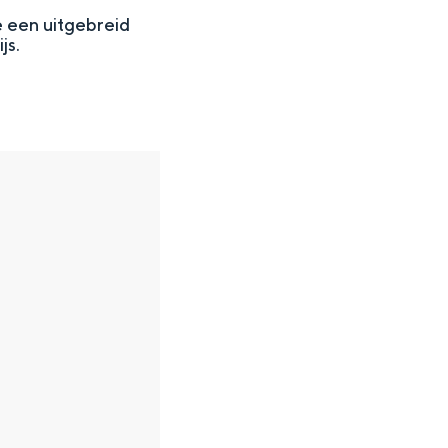
e een uitgebreid
js.
en
n hofje, de weidsheid van het ommeland en de sporen van een