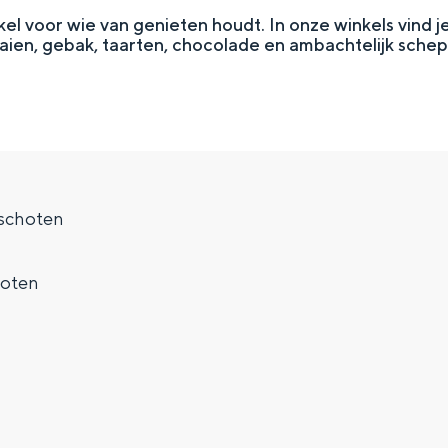
kel voor wie van genieten houdt. In onze winkels vind j
aien, gebak, taarten, chocolade en ambachtelijk schepi
schoten
oten
Top 10 bezienswaardighed
allend dicht bij elkaar. De levendigheid van de stad, de stilte van ee