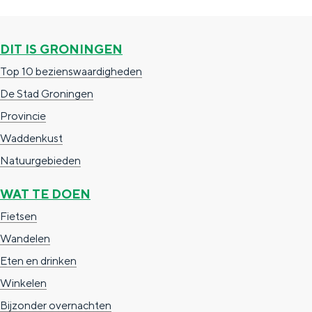
c
t
h
t
o
e
DIT IS GRONINGEN
e
t
n
Top 10 bezienswaardigheden
e
h
S
De Stad Groningen
r
e
i
Provincie
t
E
e
Waddenkust
a
n
z
Natuurgebieden
a
g
u
WAT TE DOEN
l
l
r
Fietsen
H
i
d
Wandelen
u
s
e
Eten en drinken
i
h
u
Winkelen
d
p
t
Bijzonder overnachten
i
a
s