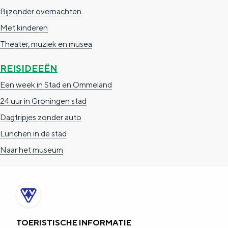
De rijkdom van Groningen is haar
Bijzonder overnachten
veranderlijke landschap. Binen een mum
van tijd sta je vanuit de stad aan de
Met kinderen
Waddenzee, midden in het groen of bij
Theater, muziek en musea
een schattig wierdedorp.
REISIDEEËN
Lunchen in de stad
Een week in Stad en Ommeland
Naar het museum
24 uur in Groningen stad
Dagtripjes zonder auto
S
n
nl
Lunchen in de stad
e
l
Nederlands
Naar het museum
l
G
G
English
en
Deutsch
de
e
o
e
c
t
h
t
o
e
e
t
n
TOERISTISCHE INFORMATIE