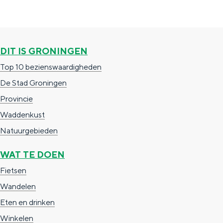
Met kinderen
Theater, muziek en musea
DIT IS GRONINGEN
REISIDEEËN
Top 10 bezienswaardigheden
Een week in Stad en Ommeland
De Stad Groningen
Een dag op pad in Groningen stad
Provincie
Waddenkust
Natuurgebieden
WAT TE DOEN
Fietsen
Wandelen
Eten en drinken
Dagtripjes zonder auto
Winkelen