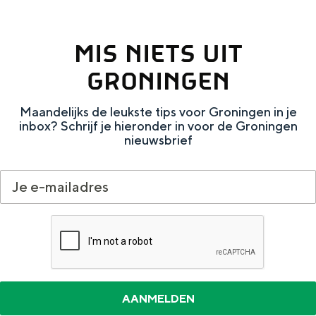
MIS NIETS UIT
GRONINGEN
Bijzonder overnachten
Overnachten was nog nooit zo leuk. Van
Maandelijks de leukste tips voor Groningen in je
slapen in een voormalige graanzolder
inbox? Schrijf je hieronder in voor de Groningen
van een molen tot overnachten in een
nieuwsbrief
iglo van stro: Groningen biedt voor ieder
wat wils.
Fietsen
Wandelen
Eten & drinken
Winkelen
Overnachten