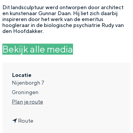
g
Wat ga jij doen?
Dit landsculptuur werd ontworpen door architect
en kunstenaar Gunnar Daan. Hij liet zich daarbij
e
Zomerwandelingen in Groningen
inspireren door het werk van de emeritus
hoogleraar in de biologische psychiatrie Rudy van
Zwemplekken
den Hoofdakker.
Bekijk alle media
DIT IS GRONINGEN
Locatie
Nijenborgh 7
Groningen
n
Plan je route
a
Top 10
n
a
Route
bezienswaardigheden
a
r