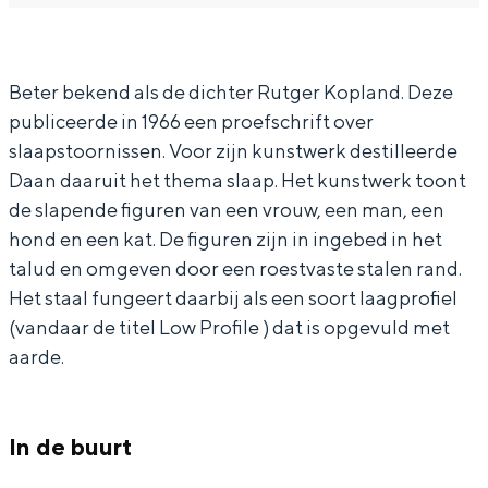
In Groningen ligt het allemaal opvallend
a
L
dicht bij elkaar. De levendigheid van de
r
o
stad, de stilte van een hofje, de
Beter bekend als de dichter Rutger Kopland. Deze
weidsheid van het ommeland en de
L
w
sporen van een eeuwenoud verleden.
publiceerde in 1966 een proefschrift over
o
P
slaapstoornissen. Voor zijn kunstwerk destilleerde
w
r
Stad
Daan daaruit het thema slaap. Het kunstwerk toont
P
o
Provincie
de slapende figuren van een vrouw, een man, een
r
f
Waddenkust
hond en een kat. De figuren zijn in ingebed in het
o
i
talud en omgeven door een roestvaste stalen rand.
Natuurgebieden
Het staal fungeert daarbij als een soort laagprofiel
f
l
(vandaar de titel Low Profile ) dat is opgevuld met
i
e
WAT TE DOEN
aarde.
l
e
In de buurt