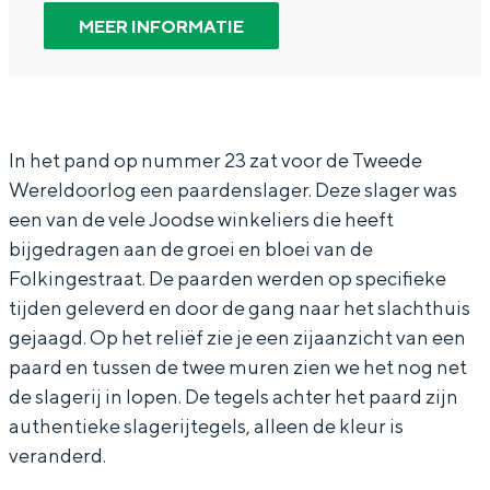
a
H
In Groningen ligt het allemaal opvallend
MEER INFORMATIE
dicht bij elkaar. De levendigheid van de
r
e
stad, de stilte van een hofje, de
H
t
weidsheid van het ommeland en de
sporen van een eeuwenoud verleden.
e
V
t
o
In het pand op nummer 23 zat voor de Tweede
Stad
Wereldoorlog een paardenslager. Deze slager was
V
o
Provincie
een van de vele Joodse winkeliers die heeft
o
r
Waddenkust
bijgedragen aan de groei en bloei van de
o
g
Natuurgebieden
Folkingestraat. De paarden werden op specifieke
r
e
tijden geleverd en door de gang naar het slachthuis
g
s
gejaagd. Op het reliëf zie je een zijaanzicht van een
WAT TE DOEN
paard en tussen de twee muren zien we het nog net
e
n
de slagerij in lopen. De tegels achter het paard zijn
s
e
authentieke slagerijtegels, alleen de kleur is
n
d
veranderd.
e
e