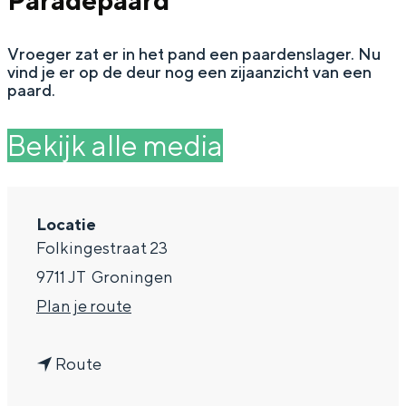
Paradepaard
g
Wat ga jij doen?
e
Vroeger zat er in het pand een paardenslager. Nu
Zomerwandelingen in Groningen
vind je er op de deur nog een zijaanzicht van een
Zwemplekken
paard.
Bekijk alle media
DIT IS GRONINGEN
Locatie
Folkingestraat 23
9711 JT
Groningen
n
Plan je route
a
Top 10
n
a
Route
bezienswaardigheden
a
r