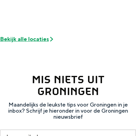
Met kinderen
Theater, muziek en musea
REISIDEEËN
Bekijk alle locaties
Een week in Stad en Ommeland
Een dag op pad in Groningen stad
MIS NIETS UIT
GRONINGEN
Maandelijks de leukste tips voor Groningen in je
inbox? Schrijf je hieronder in voor de Groningen
nieuwsbrief
Dagtripjes zonder auto