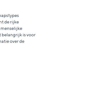
chapstypes
 de rijke
n menselijke
 belangrijk is voor
matie over de
ten in een iglo van stro: Groningen biedt voor ieder wat wils.