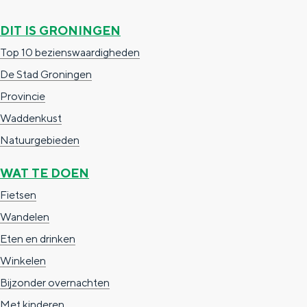
c
t
h
DIT IS GRONINGEN
t
o
e
Top 10 bezienswaardigheden
e
t
n
De Stad Groningen
e
h
S
Provincie
r
e
i
Waddenkust
t
E
e
Natuurgebieden
a
n
z
a
g
u
WAT TE DOEN
l
l
r
Fietsen
H
i
d
Wandelen
u
s
e
Eten en drinken
i
h
u
Winkelen
d
p
t
Bijzonder overnachten
i
a
s
Met kinderen