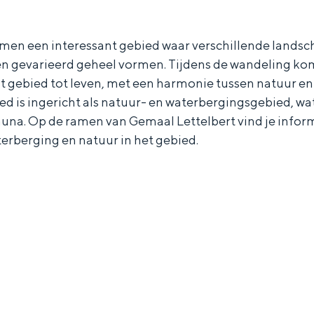
rmen een interessant gebied waar verschillende lands
gevarieerd geheel vormen. Tijdens de wandeling komt
it gebied tot leven, met een harmonie tussen natuur e
ed is ingericht als natuur- en waterbergingsgebied, wat
fauna. Op de ramen van Gemaal Lettelbert vind je infor
terberging en natuur in het gebied.
Bijzonder overnachten
. Van slapen in een voormalige graanzolder van een molen tot overnach