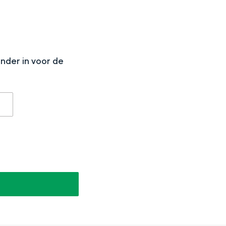
N
onder in voor de
aan de Waddenzee, midden in het groen of bij een schattig