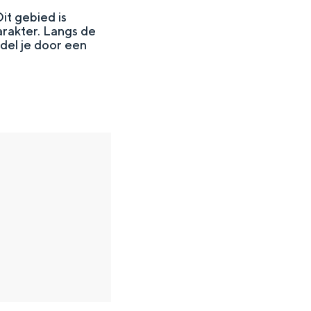
it gebied is
arakter. Langs de
ndel je door een
en
n hofje, de weidsheid van het ommeland en de sporen van een