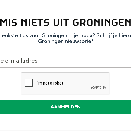
MIS NIETS UIT GRONINGE
leukste tips voor Groningen in je inbox? Schrijf je hier
Dagtripjes zonder auto
Groningen nieuwsbrief
veranderlijke landschap. Binen een mum van tijd sta je vanuit de stad 