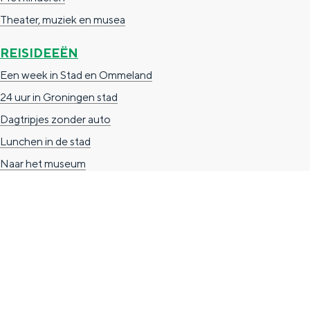
g
g
c
Theater, muziek en musea
e
e
h
REISIDEEËN
t
e
Een week in Stad en Ommeland
a
n
24 uur in Groningen stad
a
S
Dagtripjes zonder auto
l
e
Lunchen in de stad
:
i
Naar het museum
N
t
e
e
d
e
r
TOERISTISCHE INFORMATIE
l
Groningen Store
a
Nieuwe Markt 1