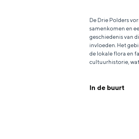
a
U
Waddenkust
r
i
De Drie Polders vo
Natuurgebieden
U
t
samenkomen en een 
i
k
geschiedenis van d
t
i
WAT TE DOEN
invloeden. Het gebi
k
j
de lokale flora en 
i
k
cultuurhistorie, wa
j
t
k
o
In de buurt
t
r
o
e
r
n
e
D
Overnachten was nog nooit zo leuk
n
e