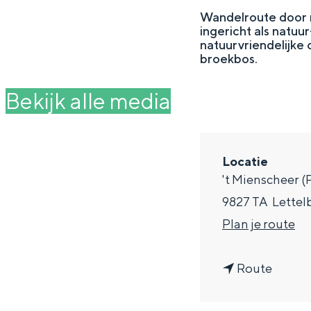
g
Wandelroute door n
ingericht als natu
e
DIT IS GRONINGEN
natuurvriendelijke 
broekbos.
Bekijk alle media
Locatie
't Mienscheer (
9827 TA
Lettel
n
Plan je route
In Groningen ligt het allemaal opv
a
eeuwenoud verleden.
n
a
Route
Stad
a
r
Provincie