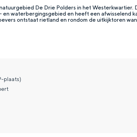
atuurgebied De Drie Polders in het Westerkwartier. D
ur- en waterbergingsgebied en heeft een afwisselend k
oevers ontstaat rietland en rondom de uitkijktoren wa
P-plaats)
bert
Top 10 bezienswaardighed
allend dicht bij elkaar. De levendigheid van de stad, de stilte van ee