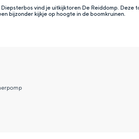
Diepsterbos vind je uitkijktoren De Reiddomp. Deze tor
een bijzonder kijkje op hoogte in de boomkruinen.
merpomp
Top 10 bezienswaardighed
allend dicht bij elkaar. De levendigheid van de stad, de stilte van ee