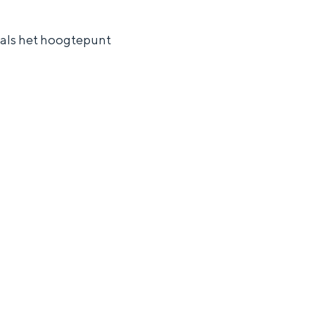
 als het hoogtepunt
ten in een iglo van stro: Groningen biedt voor ieder wat wils.