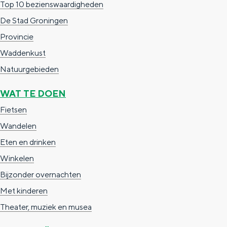
Top 10 bezienswaardigheden
c
t
h
De Stad Groningen
t
o
e
Provincie
e
t
n
Waddenkust
e
h
S
Natuurgebieden
r
e
i
WAT TE DOEN
t
E
e
Fietsen
a
n
z
Wandelen
a
g
u
Eten en drinken
l
l
r
Winkelen
H
i
d
Bijzonder overnachten
u
s
e
Met kinderen
i
h
u
Theater, muziek en musea
d
p
t
i
a
s