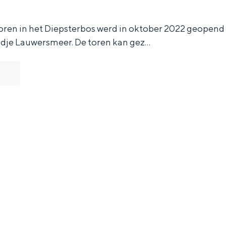
oren in het Diepsterbos werd in oktober 2022 geopend
ndje Lauwersmeer. De toren kan gez…
Bijzonder overnachten
. Van slapen in een voormalige graanzolder van een molen tot overnach