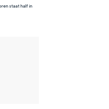
en staat half in
en
n hofje, de weidsheid van het ommeland en de sporen van een