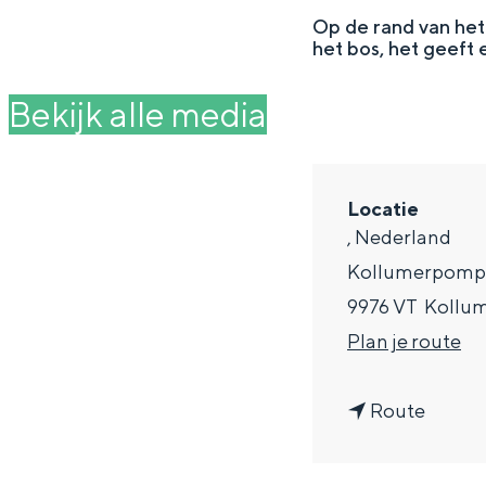
g
Op de rand van het 
het bos, het geeft 
e
DIT IS GRONINGEN
Bekijk alle media
Locatie
, Nederland
Kollumerpomp
9976 VT
Kollu
n
Plan je route
a
In Groningen ligt het allemaal opv
eeuwenoud verleden.
n
a
Route
a
r
Stad
a
U
Provincie