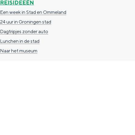
REISIDEEËN
g
g
c
Een week in Stad en Ommeland
e
e
h
24 uur in Groningen stad
t
e
Dagtripjes zonder auto
a
n
Lunchen in de stad
a
S
Naar het museum
l
e
:
i
N
t
e
e
TOERISTISCHE INFORMATIE
d
e
Groningen Store
r
Nieuwe Markt 1
l
(Forum Groningen)
a
9712 KN Groningen