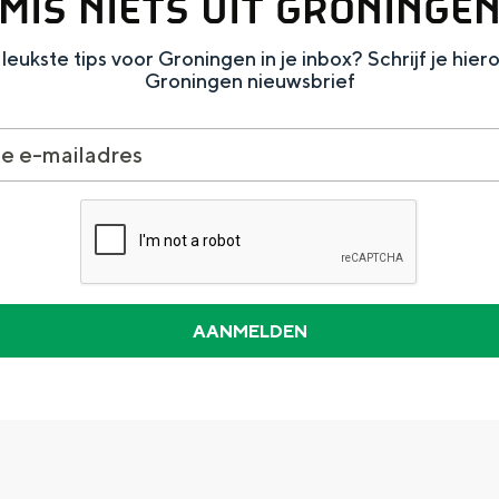
MIS NIETS UIT GRONINGE
leukste tips voor Groningen in je inbox? Schrijf je hier
Groningen nieuwsbrief
Dagtripjes zonder auto
veranderlijke landschap. Binen een mum van tijd sta je vanuit de stad 