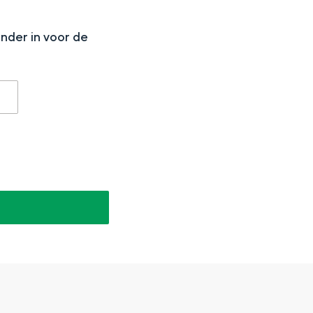
N
onder in voor de
aan de Waddenzee, midden in het groen of bij een schattig